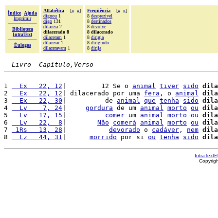
Alfabética
[
«
»
]
Freqüência
[
«
»
]
Índice
Ajuda
dignou
1
8
desprezível
Imprimir
digo
131
8
destinados
dilacera
2
8
devolve
Biblioteca
dilacerado 8
8 dilacerado
IntraText
dilaceram
1
8
dirigia
dilacerar
1
8
dirigindo
Èulogos
dilaceravam
1
8
dirija
Livro  Capítulo,Verso
1 
  Ex   22, 12
|         12 Se o 
animal
tiver
sido
dila
2 
  Ex   22, 12
| dilacerado por uma 
fera
, o 
animal
dila
3 
  Ex   22, 30
|          de 
animal
que
tenha
sido
dila
4 
  Lv    7, 24
|     
gordura
 de um 
animal
morto
ou
dila
5 
  Lv   17, 15
|          
comer
 um 
animal
morto
ou
dila
6 
  Lv   22,  8
|        
Não
comerá
animal
morto
ou
dila
7 
 1Rs   13, 28
|           
devorado
 o 
cadáver
, 
nem
dila
8 
  Ez   44, 31
|      
morrido
 por si 
ou
tenha
sido
dila
IntraText®
Copyrig