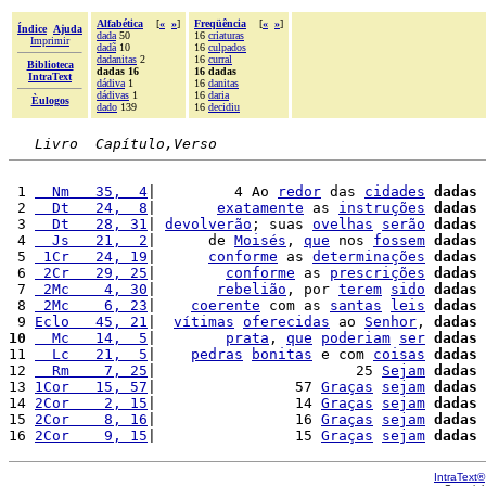
Alfabética
[
«
»
]
Freqüência
[
«
»
]
Índice
Ajuda
dada
50
16
criaturas
Imprimir
dadã
10
16
culpados
dadanitas
2
16
curral
Biblioteca
dadas 16
16 dadas
IntraText
dádiva
1
16
danitas
dádivas
1
16
daria
Èulogos
dado
139
16
decidiu
Livro  Capítulo,Verso
 1 
  Nm   35,  4
|         4 Ao 
redor
 das 
cidades
dadas
 
 2 
  Dt   24,  8
|       
exatamente
 as 
instruções
dadas
 
 3 
  Dt   28, 31
| 
devolverão
; suas 
ovelhas
serão
dadas
 
 4 
  Js   21,  2
|      de 
Moisés
, 
que
 nos 
fossem
dadas
 5 
 1Cr   24, 19
|      
conforme
 as 
determinações
dadas
 
 6 
 2Cr   29, 25
|        
conforme
 as 
prescrições
dadas
 
 7 
 2Mc    4, 30
|       
rebelião
, por 
terem
sido
dadas
 
 8 
 2Mc    6, 23
|    
coerente
 com as 
santas
leis
dadas
 
 9 
Eclo   45, 21
|  
vítimas
oferecidas
 ao 
Senhor
, 
dadas
 
10
  Mc   14,  5
|        
prata
, 
que
poderiam
ser
dadas
 
11 
  Lc   21,  5
|    
pedras
bonitas
 e com 
coisas
dadas
 
12 
  Rm    7, 25
|                       25 
Sejam
dadas
13 
1Cor   15, 57
|                57 
Graças
sejam
dadas
 
14 
2Cor    2, 15
|                14 
Graças
sejam
dadas
 
15 
2Cor    8, 16
|                16 
Graças
sejam
dadas
 
16 
2Cor    9, 15
|                15 
Graças
sejam
dadas
 
IntraText®