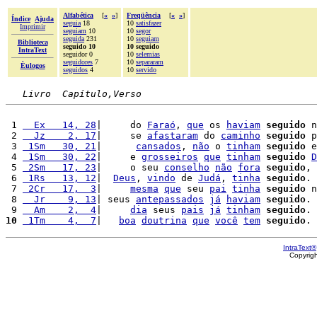
Alfabética
[
«
»
]
Freqüência
[
«
»
]
Índice
Ajuda
seguia
18
10
satisfazer
Imprimir
seguiam
10
10
segor
seguida
231
10
seguiam
Biblioteca
seguido 10
10 seguido
IntraText
seguidor 0
10
selemias
seguidores
7
10
separaram
Èulogos
seguidos
4
10
servido
Livro  Capítulo,Verso
 1 
  Ex   14, 28
|     do 
Faraó
, 
que
 os 
haviam
seguido
 n
 2 
  Jz    2, 17
|     se 
afastaram
 do 
caminho
seguido
 p
 3 
 1Sm   30, 21
|      
cansados
, 
não
 o 
tinham
seguido
 e
 4 
 1Sm   30, 22
|     e 
grosseiros
que
tinham
seguido
D
 5 
 2Sm   17, 23
|     o seu 
conselho
não
fora
seguido
, 
 6 
 1Rs   13, 12
|  
Deus
, 
vindo
 de 
Judá
, 
tinha
seguido
.

 7 
 2Cr   17,  3
|     
mesma
que
 seu 
pai
tinha
seguido
 n
 8 
  Jr    9, 13
| seus 
antepassados
já
haviam
seguido
.

 9 
  Am    2,  4
|     
dia
 seus 
pais
já
tinham
seguido
10
 1Tm    4,  7
|   
boa
doutrina
que
você
tem
seguido
IntraText®
Copyrig