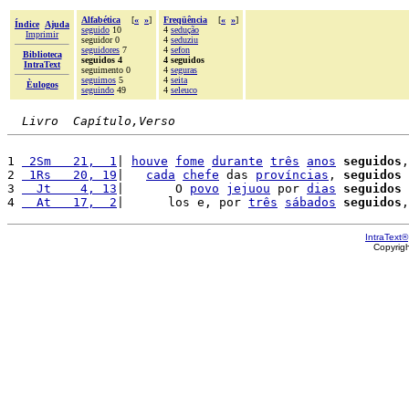
Alfabética
[
«
»
]
Freqüência
[
«
»
]
Índice
Ajuda
seguido
10
4
sedução
Imprimir
seguidor 0
4
seduziu
seguidores
7
4
sefon
Biblioteca
seguidos 4
4 seguidos
IntraText
seguimento 0
4
seguras
seguimos
5
4
seita
Èulogos
seguindo
49
4
seleuco
Livro  Capítulo,Verso
1 
 2Sm   21,  1
| 
houve
fome
durante
três
anos
seguidos
,
2 
 1Rs   20, 19
|   
cada
chefe
 das 
províncias
, 
seguidos
 
3 
  Jt    4, 13
|       O 
povo
jejuou
 por 
dias
seguidos
 
4 
  At   17,  2
|      los e, por 
três
sábados
seguidos
,
IntraText®
Copyrig