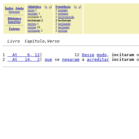
Alfabética
[
«
»
]
Freqüência
[
«
»
]
Índice
Ajuda
incita
1
2
inchado
Imprimir
incitado
1
2
inchasse
incitando 0
2
incircuncisão
Biblioteca
incitaram 2
2 incitaram
IntraText
incitou
1
2
inclinação
inclina
18
2
inclinado
Èulogos
inclinação
2
2
inclinar
Livro  Capítulo,Verso
1 
  At    6, 12
|             12 
Desse
modo
, 
incitaram
 o
2 
  At   14,  2
| 
que
 se 
negaram
 a 
acreditar
incitaram
 o