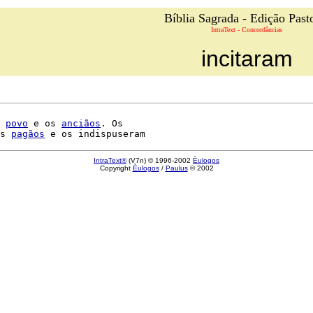
Bíblia Sagrada - Edição Past
IntraText - Concordâncias
incitaram
 
povo
 e os 
anciãos
. Os

s 
pagãos
IntraText®
(V7n) © 1996-2002
Èulogos
Copyright
Èulogos
/
Paulus
© 2002