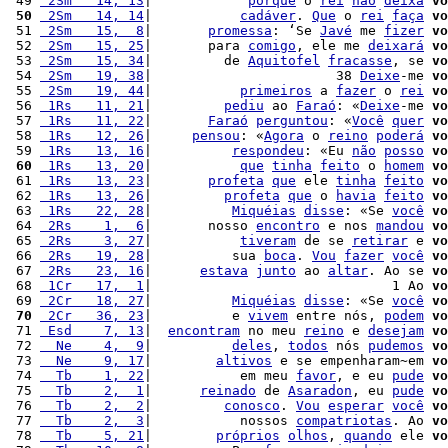
 49 
 2Sm   14, 13
|            
porque
 o 
rei
não
deixa
vo
 50
 2Sm   14, 14
|           
cadáver
. 
Que
 o 
rei
faça
vo
 51 
 2Sm   15,  8
|       
promessa
: ‘Se 
Javé
 me 
fizer
vo
 52 
 2Sm   15, 25
|       para 
comigo
, ele me 
deixará
vo
 53 
 2Sm   15, 34
|         de 
Aquitofel
fracasse
, se 
vo
 54 
 2Sm   19, 38
|                       38 
Deixe
-me 
vo
 55 
 2Sm   19, 44
|           
primeiros
 a 
fazer
 o 
rei
vo
 56 
 1Rs   11, 21
|         
pediu
 ao 
Faraó
: «
Deixe
-me 
vo
 57 
 1Rs   11, 22
|       
Faraó
perguntou
: «
Você
quer
vo
 58 
 1Rs   12, 26
|     
pensou
: «
Agora
 o 
reino
poderá
vo
 59 
 1Rs   13, 16
|          
respondeu
: «Eu 
não
posso
vo
 60
 1Rs   13, 20
|           
que
tinha
feito
 o 
homem
vo
 61 
 1Rs   13, 23
|       
profeta
que
 ele 
tinha
feito
vo
 62 
 1Rs   13, 26
|         
profeta
que
 o 
havia
feito
vo
 63 
 1Rs   22, 28
|          
Miquéias
disse
: «Se 
você
vo
 64 
 2Rs    1,  6
|       nosso 
encontro
 e nos 
mandou
vo
 65 
 2Rs    3, 27
|           
tiveram
 de se 
retirar
 e 
vo
 66 
 2Rs   19, 28
|          sua 
boca
. 
Vou
fazer
você
vo
 67 
 2Rs   23, 16
|      
estava
junto
 ao 
altar
. Ao se 
vo
 68 
 1Cr   17,  1
|                              1 Ao 
vo
 69 
 2Cr   18, 27
|          
Miquéias
disse
: «Se 
você
vo
 70
 2Cr   36, 23
|          e 
vivem
 entre nós, 
podem
vo
 71 
 Esd    7, 13
|  
encontram
 no meu 
reino
 e 
desejam
vo
 72 
  Ne    4,  9
|          
deles
, 
todos
 nós 
pudemos
vo
 73 
  Ne    9, 17
|        
altivos
 e se empenharam~em 
vo
 74 
  Tb    1, 22
|           em meu 
favor
, e eu 
pude
vo
 75 
  Tb    2,  1
|      
reinado
 de 
Asaradon
, eu 
pude
vo
 76 
  Tb    2,  2
|         
conosco
. 
Vou
esperar
você
vo
 77 
  Tb    2,  3
|           nossos 
compatriotas
. Ao 
vo
 78 
  Tb    5, 21
|        
próprios
olhos
, 
quando
 ele 
vo