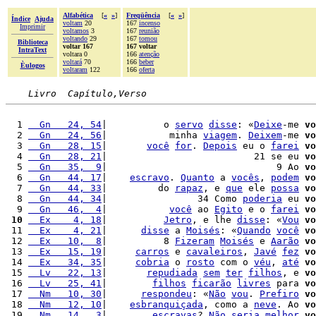
Alfabética
[
«
»
]
Freqüência
[
«
»
]
Índice
Ajuda
voltam
20
167
incenso
Imprimir
voltamos
3
167
reunião
voltando
29
167
tomou
Biblioteca
voltar 167
167 voltar
IntraText
voltara 0
166
atenção
voltará
70
166
beber
Èulogos
voltaram
122
166
oferta
Livro  Capítulo,Verso
  1 
  Gn   24, 54
|          o 
servo
disse
: «
Deixe
-me 
vo
  2 
  Gn   24, 56
|           minha 
viagem
. 
Deixem
-me 
vo
  3 
  Gn   28, 15
|       
você
for
. 
Depois
 eu o 
farei
vo
  4 
  Gn   28, 21
|                          21 se eu 
vo
  5 
  Gn   35,  9
|                              9 Ao 
vo
  6 
  Gn   44, 17
|    
escravo
. 
Quanto
 a 
vocês
, 
podem
vo
  7 
  Gn   44, 33
|         do 
rapaz
, e 
que
 ele 
possa
vo
  8 
  Gn   44, 34
|                34 Como 
poderia
 eu 
vo
  9 
  Gn   46,  4
|           
você
 ao 
Egito
 e o 
farei
vo
 10
  Ex    4, 18
|          
Jetro
, e lhe 
disse
: «
Vou
vo
 11 
  Ex    4, 21
|      
disse
 a 
Moisés
: «
Quando
você
vo
 12 
  Ex   10,  8
|          8 
Fizeram
Moisés
 e 
Aarão
vo
 13 
  Ex   15, 19
|     
carros
 e 
cavaleiros
, 
Javé
fez
vo
 14 
  Ex   34, 35
|     
cobria
 o 
rosto
 com o 
véu
, 
até
vo
 15 
  Lv   22, 13
|       
repudiada
sem
ter
filhos
, e 
vo
 16 
  Lv   25, 41
|        
filhos
ficarão
livres
 para 
vo
 17 
  Nm   10, 30
|      
respondeu
: «
Não
vou
. 
Prefiro
vo
 18 
  Nm   12, 10
|    
esbranquiçada
, como a 
neve
. Ao 
vo
 19 
  Nm   14,  3
|        
escravas
? 
Não
seria
melhor
vo