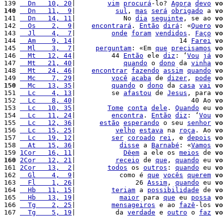
139 
  Dn   10, 20
|        
vim
procurá
-lo? 
Agora
devo
vo
140
  Dn   11,  9
|          
sul
, 
mas
será
obrigado
 a 
vo
141 
  Dn   14, 11
|            No 
dia
seguinte
, se ao 
vo
142 
  Os    2,  9
|    
encontrará
. 
Então
dirá
: «
Quero
vo
143 
  Jl    4,  7
|         
onde
foram
vendidos
. 
Faço
vo
144 
  Am    9, 14
|                          14 
Farei
vo
145 
  Ml    3,  7
|     
perguntam
: «Em 
que
precisamos
vo
146 
  Mt   12, 44
|         44 
Então
 ele 
diz
: ‘
Vou
já
vo
147 
  Mt   21, 40
|            
quando
 o 
dono
 da 
vinha
vo
148 
  Mt   24, 46
|    
encontrar
fazendo
assim
quando
vo
149 
  Mc    7, 29
|         
você
acaba
 de 
dizer
, 
pode
vo
150
  Mc   13, 35
|         
quando
 o 
dono
 da 
casa
vai
vo
151 
  Lc    4, 13
|         se 
afastou
 de 
Jesus
, para 
vo
152 
  Lc    8, 40
|                             40 Ao 
vo
153 
  Lc   10, 35
|        
Tome
conta
dele
. 
Quando
 eu 
vo
154 
  Lc   11, 24
|         
encontra
. 
Então
diz
: ‘
Vou
vo
155 
  Lc   12, 36
|      
estão
esperando
 o seu 
senhor
vo
156 
  Lc   15, 25
|          
velho
estava
 na 
roça
. Ao 
vo
157 
  Lc   19, 12
|         
ser
coroado
rei
, e 
depois
vo
158 
  At   15, 36
|           
disse
 a 
Barnabé
: «
Vamos
vo
159 
1Cor   16, 11
|            
Dêem
 a ele os 
meios
 de 
vo
160
2Cor   12, 21
|          
receio
 de 
que
, 
quando
 eu 
vo
161 
2Cor   13,  2
|        
todos
 os 
outros
: 
quando
 eu 
vo
162 
  Gl    4,  9
|           como é 
que
vocês
querem
vo
163 
  Fl    1, 26
|               26 
Assim
, 
quando
 eu 
vo
164 
  Hb   11, 15
|         
teriam
 a 
possibilidade
 de 
vo
165 
  Hb   13, 19
|           
maior
 para 
que
 eu 
possa
vo
166 
  Tg    2, 25
|         
mensageiros
 e ao 
fazê
-los 
vo
167 
  Tg    5, 19
|          da 
verdade
 e 
outro
 o 
faz
vo