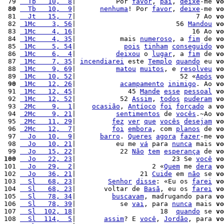
 79 
  Tb   10,  8
|          Por 
favor
, 
pai
, 
deixe
-me 
vo
 80
  Tb   10,  9
|      
nenhuma
! Por 
favor
, 
deixe
-me 
vo
 81 
  Jt   15,  7
|                              7 Ao 
vo
 82 
 1Mc    3, 56
|                         56 
Mandou
vo
 83 
 1Mc    4, 16
|                             16 Ao 
vo
 84 
 1Mc    4, 35
|           mais 
numeroso
, a 
fim
 de 
vo
 85 
 1Mc    5, 54
|            
pois
tinham
conseguido
vo
 86 
 1Mc    6,  4
|          
deixou
 o 
lugar
, a 
fim
 de 
vo
 87 
 1Mc    7, 35
| 
incendiarei
 este 
Templo
quando
 eu 
vo
 88 
 1Mc    9, 69
|          
matou
muitos
, e 
resolveu
vo
 89 
 1Mc   10, 52
|                          52 «
Após
vo
 90
 1Mc   12, 26
|           
acampamento
inimigo
. Ao 
vo
 91 
 1Mc   12, 45
|             45 
Mande
esse
pessoal
vo
 92 
 1Mc   12, 52
|           52 
Assim
, 
todos
puderam
vo
 93 
 2Mc    9,  1
|    
ocasião
, 
Antíoco
foi
forçado
 a 
vo
 94 
 2Mc    9, 21
|          
sentimentos
 de 
vocês
.~Ao 
vo
 95 
 2Mc   11, 29
|         
fez
ver
que
vocês
desejam
vo
 96 
 2Mc   12,  7
|         
foi
embora
, com 
planos
 de 
vo
 97 
  Jo   10,  9
|      
barro
. 
Queres
agora
fazer
-me 
vo
 98 
  Jo   10, 21
|          eu me 
vá
 para 
nunca
 mais 
vo
 99 
  Jo   15, 22
|           22 
Não
tem
esperança
 de 
vo
100
  Jo   22, 23
|                        23 Se 
você
vo
101 
  Jo   29,  2
|                   2 «
Quem
 me 
dera
vo
102 
  Jo   36, 21
|                21 
Cuide
 em 
não
 se 
vo
103 
  Sl   68, 23
|        
Senhor
disse
: «Eu os 
farei
vo
104 
  Sl   68, 23
|       voltar de 
Basã
, eu os 
farei
vo
105 
  Sl   78, 34
|         
buscavam
, madrugando para 
vo
106 
  Sl   78, 39
|           se 
vai
, para 
nunca
 mais 
vo
107 
  Sl  102, 18
|                     18  
quando
 se 
vo
108 
  Sl  114,  5
|       
assim
? E 
você
, 
Jordão
, para 
vo