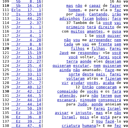
109 
  Sb    8, 16
|                             16 Ao 
vo
110
  Sb   16, 14
|          
mas
não
 é 
capaz
 de 
fazer
vo
111 
Eclo   17,  1
|           
homem
, e para ela o 
faz
vo
112 
  Is   35, 10
|          por 
Javé
. 
Cantando
, 
irão
vo
113 
  Is   44, 25
|       
adivinhos
ficam
bobos
; 
faço
vo
114 
  Jr    2, 37
|          37 Também de lá 
você
vai
vo
115 
  Jr    3,  1
|          
primeiro
terá
direito
 de 
vo
116 
  Jr    3,  1
|        com 
muitos
amantes
, e 
ousa
vo
117 
  Jr    4,  1
|                  1 Se 
você
quiser
vo
118 
  Jr    4, 28
|         
não
vou
 me 
arrepender
nem
vo
119 
  Jr    8,  6
|         
Cada
 um 
vai
 em 
frente
sem
vo
120
  Jr   14, 16
|            
filhos
 e 
filhas
. 
Farei
vo
121 
  Jr   15, 19
|       
Javé
 me 
respondeu
: «Se 
você
vo
122 
  Jr   15, 19
|           
você
 voltar, 
farei
você
vo
123 
  Jr   22, 27
|          
terra
aonde
 eles 
desejam
vo
124 
  Jr   25,  4
|    
quiseram
escutar
, 
nem
quiseram
vo
125 
  Jr   31, 18
|       
ainda
não
 amansado. 
Faze
-me 
vo
126 
  Jr   33, 11
|           
sorte
deste
país
, 
farei
vo
127 
  Jr   34, 11
|          
voltaram
 atrás e 
fizeram
vo
128 
  Jr   37,  7
|        
vir
ajudar
vocês
, 
acaba
 de 
vo
129 
  Jr   40, 12
|              12 
Então
começaram
 a 
vo
130
  Jr   42, 12
|      
compaixão
 de 
vocês
 e os 
fará
vo
131 
  Jr   44,  5
|       
atenção
, para 
não
terem
que
vo
132 
  Jr   44, 14
|      
escapará
, 
ninguém
conseguirá
vo
133 
  Jr   44, 14
|          para 
Judá
, 
aonde
 anseiam 
vo
134 
  Jr   50, 19
|                   19 
Farei
Israel
vo
135 
  Ez    3, 19
|     
avisar
 o 
injusto
, 
mas
 ele 
não
vo
136 
  Ez   36,  8
|        
Israel
, 
pois
 ele 
está
 para 
vo
137 
  Ez   39,  2
|                     2 
Vou
fazê
-lo 
vo
138 
  Ez   47,  6
|        
criatura
humana
?» E me 
fez
vo