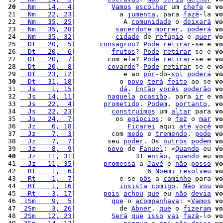
 20
  Nm   14,  4
|         
Vamos
escolher
 um 
chefe
 e 
vo
 21 
  Nm   22, 23
|           a 
jumenta
, para 
fazê
-la 
vo
 22 
  Nm   35, 25
|            A 
comunidade
 o 
deixará
vo
 23 
  Nm   35, 28
|          
sacerdote
morrer
, 
poderá
vo
 24 
  Nm   35, 32
|          
cidade
 de 
refúgio
 e 
quer
vo
 25 
  Dt   20,  5
|      
consagrou
? 
Pode
retirar
-se e 
vo
 26 
  Dt   20,  6
|         
frutos
? 
Pode
retirar
-se e 
vo
 27 
  Dt   20,  7
|        com ela? 
Pode
retirar
-se e 
vo
 28 
  Dt   20,  8
|        
covarde
? 
Pode
retirar
-se e 
vo
 29 
  Dt   23, 12
|            e ao 
pôr
-do-
sol
poderá
vo
 30
  Dt   31, 18
|           o 
povo
terá
feito
 ao se 
vo
 31 
  Js    1, 15
|           
dá
. 
Então
vocês
poderão
vo
 32 
  Js   14, 11
|        
naquela
ocasião
, para 
ir
 e 
vo
 33 
  Js   22,  4
|       
prometido
. 
Podem
, 
portanto
, 
vo
 34 
  Js   22, 23
|         
construímos
 um 
altar
 para 
vo
 35 
  Js   24,  7
|          os 
egípcios
; e 
fez
 o 
mar
vo
 36 
  Jz    6, 18
|             
Ficarei
 aqui 
até
você
vo
 37 
  Jz    7,  3
|         com 
medo
 e 
tremendo
, 
pode
vo
 38 
  Jz    7,  7
|        seu 
poder
. Os 
outros
podem
vo
 39 
  Jz    8,  9
|        
povo
 de 
Fanuel
: «
Quando
 eu 
vo
 40
  Jz   11, 31
|               31 
então
, 
quando
 eu 
vo
 41 
  Jz   11, 35
|       
promessa
 a 
Javé
 e 
não
posso
vo
 42 
  Rt    1,  6
|                  6 
Noemi
resolveu
vo
 43 
  Rt    1,  7
|           e se 
pôs
 a 
caminho
 para 
vo
 44 
  Rt    1, 16
|           
insista
comigo
. 
Não
vou
vo
 45 
  Rt    3, 17
|       
pois
achou
que
 eu 
não
devia
vo
 46 
 1Sm    9,  5
|         
que
 o 
acompanhava
: «
Vamos
vo
 47 
 2Sm    3, 26
|           de 
Abner
, 
que
 o 
fizeram
vo
 48 
 2Sm   12, 23
|         
Será
que
isso
vai
fazê
-lo 
vo