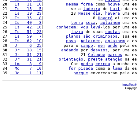
20
  Is   11, 16
|         
mesma
forma
 como 
houve
 uma 
es
21 
  Is   15,  5
|           se a 
ladeira
 de 
Luit
; da 
es
22 
  Is   19, 23
|           23 
Nesse
dia
, 
haverá
 uma 
es
23 
  Is   35,  8
|                    8 
Haverá
 aí uma 
es
24 
  Is   40,  3
|           
terra
seca
, 
aplainem
 uma 
es
25 
  Is   42, 16
|     
conhecem
; 
vou
levá
-los por uma 
es
26 
  Is   51, 23
|           
fazia
 de suas 
costas
 uma 
es
27 
  Is   59,  7
|         
planos
são
criminosos
, sua 
es
28 
  Is   62, 10
|         
povo
. 
Aplainem
, 
aplainem
 a 
es
29 
  Jr    6, 25
|        para o 
campo
, 
nem
ande
 pela 
es
30
  Jr   18, 15
|       
andando
 por 
desvios
, por uma 
es
31 
  Jr   31, 21
|               21 
Coloque
marcos
 na 
es
32 
  Jr   31, 21
|      
orientação
, 
preste
atenção
 na 
es
33 
  Lm    3,  9
|           Com 
pedra
cercou
 a minha 
es
34 
  Mq    7, 10
|          
for
pisada
 como a 
lama
 da 
es
35 
  Jd    1, 11
|            
porque
 enveredaram pela 
es
IntraText®
Copyrig