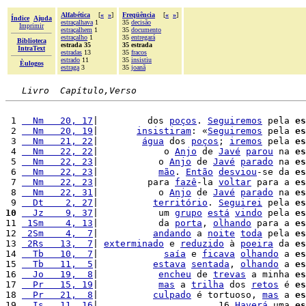
Alfabética
[
«
»
]
Freqüência
[
«
»
]
Índice
Ajuda
estraçalhava
1
35
decisão
Imprimir
estraçalhem
1
35
documento
estraçalho
1
35
entregará
Biblioteca
estrada 35
35 estrada
IntraText
estradas
13
35
fracos
estrado
11
35
insistiu
Èulogos
estraga
3
35
joanã
Livro  Capítulo,Verso
 1 
  Nm   20, 17
|         dos 
poços
. 
Seguiremos
 pela 
es
 2 
  Nm   20, 19
|       
insistiram
: «
Seguiremos
 pela 
es
 3 
  Nm   21, 22
|        
água
 dos 
poços
; 
iremos
 pela 
es
 4 
  Nm   22, 22
|            o 
Anjo
 de 
Javé
parou
 na 
es
 5 
  Nm   22, 23
|           o 
Anjo
 de 
Javé
parado
 na 
es
 6 
  Nm   22, 23
|           
mão
. 
Então
desviou
-se da 
es
 7 
  Nm   22, 23
|         para 
fazê
-la 
voltar
 para a 
es
 8 
  Nm   22, 31
|           o 
Anjo
 de 
Javé
parado
 na 
es
 9 
  Dt    2, 27
|          
território
. 
Seguirei
 pela 
es
10
  Jz    9, 37
|           um 
grupo
está
vindo
 pela 
es
11 
 1Sm    4, 13
|           da 
porta
, 
olhando
 para a 
es
12 
 2Sm    4,  7
|          
andando
 a 
noite
toda
 pela 
es
13 
 2Rs   13,  7
| 
exterminado
 e 
reduzido
 à 
poeira
 da 
es
14 
  Tb   10,  7
|            
saía
 e 
ficava
olhando
 a 
es
15 
  Tb   11,  5
|          
estava
sentada
, 
olhando
 a 
es
16 
  Jo   19,  8
|           
encheu
 de 
trevas
 a minha 
es
17 
  Pr   15, 19
|           
mas
 a 
trilha
 dos 
retos
 é 
es
18 
  Pr   21,  8
|          
culpado
 é tortuoso, 
mas
 a 
es
19 
  Is   11, 16
|                      16 
Haverá
 uma 
es