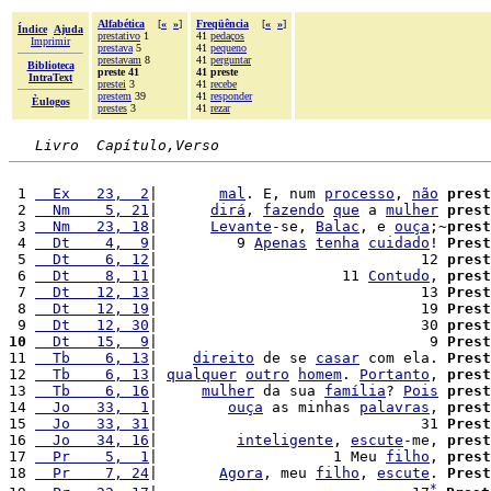
Alfabética
[
«
»
]
Freqüência
[
«
»
]
Índice
Ajuda
prestativo
1
41
pedaços
Imprimir
prestava
5
41
pequeno
prestavam
8
41
perguntar
Biblioteca
preste 41
41 preste
IntraText
prestei
3
41
recebe
prestem
39
41
responder
Èulogos
prestes
3
41
rezar
Livro  Capítulo,Verso
 1 
  Ex   23,  2
|       
mal
. E, num 
processo
, 
não
prest
 2 
  Nm    5, 21
|      
dirá
, 
fazendo
que
 a 
mulher
prest
 3 
  Nm   23, 18
|      
Levante
-se, 
Balac
, e 
ouça
;~
prest
 4 
  Dt    4,  9
|         9 
Apenas
tenha
cuidado
! 
Prest
 5 
  Dt    6, 12
|                              12 
prest
 6 
  Dt    8, 11
|                     11 
Contudo
, 
prest
 7 
  Dt   12, 13
|                              13 
Prest
 8 
  Dt   12, 19
|                              19 
Prest
 9 
  Dt   12, 30
|                              30 
prest
10
  Dt   15,  9
|                               9 
Prest
11 
  Tb    6, 13
|    
direito
 de se 
casar
 com ela. 
Prest
12 
  Tb    6, 13
| 
qualquer
outro
homem
. 
Portanto
, 
prest
13 
  Tb    6, 16
|     
mulher
 da sua 
família
? 
Pois
prest
14 
  Jo   33,  1
|        
ouça
 as minhas 
palavras
, 
prest
15 
  Jo   33, 31
|                              31 
Prest
16 
  Jo   34, 16
|         
inteligente
, 
escute
-me, 
prest
17 
  Pr    5,  1
|                    1 Meu 
filho
, 
prest
18 
  Pr    7, 24
|       
Agora
, meu 
filho
, 
escute
. 
Prest
*