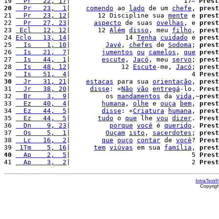
19 
  Pr   22, 17
|                             17
Prest
20
  Pr   23,  1
|    
comendo
 ao 
lado
 de um 
chefe
, 
prest
21 
  Pr   23, 12
|       12 Discipline sua 
mente
 e 
prest
22 
  Pr   27, 23
|      
aspecto
 de suas 
ovelhas
, e 
prest
23 
 Ecl   12, 12
|       12 
Além
disso
, meu 
filho
, 
prest
24 
Eclo   13, 14
|              14 
Tenha
cuidado
 e 
prest
25 
  Is    1, 10
|         
Javé
, 
chefes
 de 
Sodoma
; 
prest
26 
  Is   21,  7
|        
jumentos
ou
camelos
, 
que
prest
27 
  Is   44,  1
|        
escute
, 
Jacó
, meu 
servo
; 
prest
28 
  Is   48, 12
|             12 
Escute
-me, 
Jacó
; 
prest
29 
  Is   51,  4
|                               4 
Prest
30
  Jr   31, 21
|    
estacas
 para sua 
orientação
, 
prest
31 
  Jr   38, 20
|     
disse
: «
Não
vão
entregá
-lo. 
Prest
32 
  Br    3,  9
|         os 
mandamentos
 da 
vida
,~
prest
33 
  Ez   40,  4
|        
humana
, 
olhe
 e 
ouça
bem
, 
prest
34 
  Ez   44,  5
|        
disse
: «
Criatura
humana
, 
prest
35 
  Ez   44,  5
|       
tudo
 o 
que
 lhe 
vou
dizer
. 
Prest
36 
  Dn    9, 23
|          
porque
você
 é 
querido
. 
Prest
37 
  Os    5,  1
|         
Ouçam
isto
, 
sacerdotes
; 
prest
38 
  Lc   16,  2
|        
que
ouço
contar
 de 
você
? 
Prest
39 
 1Tm    5, 16
|      
tem
viúvas
 em sua 
família
, 
prest
40
  Ap    2,  5
|                               5 
Prest
41 
  Ap    3,  2
|                               2 
Prest
IntraText®
Copyrig