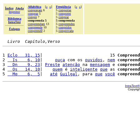
Alfabética
[
«
»
]
Freqüência
[
«
»
]
Índice
Ajuda
compravam
6
5
comportas
Imprimir
compraz
5
5
comportei
compre
7
5
compraz
Biblioteca
compreenda 5
5 compreenda
IntraText
compreendam
13
5
compreendeu
compreende
10
5
compridos
Èulogos
compreendê
2
5
comprovada
Livro  Capítulo,Verso
1 
Eclo   31, 15
|                           15 
Compreend
2 
  Is    6, 10
|     
ouça
 com os 
ouvidos
, 
nem
compreend
3 
  Dn    9, 23
| 
Preste
atenção
 na 
mensagem
 e 
compreend
4 
  Os   14, 10
|    
quem
 é 
inteligente
que
 as 
compreend
5 
  Mq    6,  5
|   
até
Guilgal
, para 
que
você
compreend
IntraText®
Copyrig