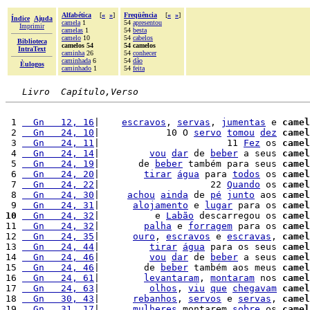
Alfabética
[
«
»
]
Freqüência
[
«
»
]
Índice
Ajuda
camela
1
54
apresentou
Imprimir
camelas
1
54
besta
camelo
10
54
cabelos
Biblioteca
camelos 54
54 camelos
IntraText
caminha
26
54
conhecer
caminhada
6
54
dão
Èulogos
caminhado
1
54
feita
Livro  Capítulo,Verso
 1 
  Gn   12, 16
|    
escravos
, 
servas
, 
jumentas
 e 
camel
 2 
  Gn   24, 10
|            10 O 
servo
tomou
dez
camel
 3 
  Gn   24, 11
|                       11 
Fez
 os 
camel
 4 
  Gn   24, 14
|         
vou
dar
 de 
beber
 a seus 
camel
 5 
  Gn   24, 19
|       de 
beber
 também para seus 
camel
 6 
  Gn   24, 20
|        
tirar
água
 para 
todos
 os 
camel
 7 
  Gn   24, 22
|                    22 
Quando
 os 
camel
 8 
  Gn   24, 30
|     
achou
ainda
 de 
pé
junto
 aos 
camel
 9 
  Gn   24, 31
|      
alojamento
 e 
lugar
 para os 
camel
10
  Gn   24, 32
|          e 
Labão
 descarregou os 
camel
11 
  Gn   24, 32
|        
palha
 e 
forragem
 para os 
camel
12 
  Gn   24, 35
|      
ouro
, 
escravos
 e 
escravas
, 
camel
13 
  Gn   24, 44
|         
tirar
água
 para os seus 
camel
14 
  Gn   24, 46
|         
vou
dar
 de 
beber
 a seus 
camel
15 
  Gn   24, 46
|        de 
beber
 também aos meus 
camel
16 
  Gn   24, 61
|        
levantaram
, 
montaram
 nos 
camel
17 
  Gn   24, 63
|         
olhos
, 
viu
que
chegavam
camel
18 
  Gn   30, 43
|      
rebanhos
, 
servos
 e 
servas
, 
camel
19 
  Gn   31, 17
|      
mulheres
 montarem 
sobre
 os 
camel