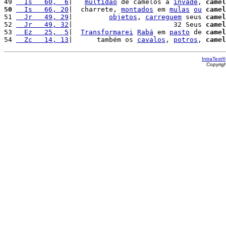
49 
  Is   60,  6
|   
multidão
 de camelos a 
invade
, 
camel
50
  Is   66, 20
|  charrete, 
montados
 em 
mulas
ou
camel
51 
  Jr   49, 29
|         
objetos
, 
carreguem
 seus 
camel
52 
  Jr   49, 32
|                         32 Seus 
camel
53 
  Ez   25,  5
|  
Transformarei
Rabá
 em 
pasto
 de 
camel
54 
  Zc   14, 13
|      também os 
cavalos
, 
potros
, 
camel
IntraText®
Copyrig