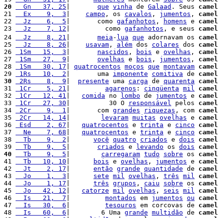
20
  Gn   37, 25
|       
que
vinha
 de 
Galaad
. Seus 
camel
21 
  Ex    9,  3
|    
campo
, os 
cavalos
, 
jumentos
, 
camel
22 
  Jz    6,  5
|       como 
gafanhotos
, 
homens
 e 
camel
23 
  Jz    7, 12
|         como 
gafanhotos
, e seus 
camel
24 
  Jz    8, 21
|       
meia
-
lua
que
 adornavam os 
camel
25 
  Jz    8, 26
|    
usavam
, 
além
 dos 
colares
 dos 
camel
26 
 1Sm   15,  3
|       
nascidos
, 
bois
 e 
ovelhas
, 
camel
27 
 1Sm   27,  9
|       
ovelhas
 e 
bois
, 
jumentos
, 
camel
28 
 1Sm   30, 17
| 
quatrocentos
moços
que
montavam
camel
29 
 1Rs   10,  2
|       uma 
imponente
comitiva
 de 
camel
30
 2Rs    8,  9
|  
presente
 uma 
carga
 de 
quarenta
camel
31 
 1Cr    5, 21
|         
agarenos
: 
cinqüenta
mil
camel
32 
 1Cr   12, 41
|   
comida
 no 
lombo
 de 
jumentos
 e 
camel
33 
 1Cr   27, 30
|          30 O 
responsável
 pelos 
camel
34 
 2Cr    9,  1
|       com 
grandes
riquezas
, com 
camel
35 
 2Cr   14, 14
|        
levaram
muitas
ovelhas
 e 
camel
36 
 Esd    2, 67
|   
quatrocentos
 e 
trinta
 e 
cinco
camel
37 
  Ne    7, 68
|   
quatrocentos
 e 
trinta
 e 
cinco
camel
38 
  Tb    9,  2
|      
você
quatro
criados
 e 
dois
camel
39 
  Tb    9,  5
|       
criados
 e 
levando
 os 
dois
camel
40
  Tb    9,  5
|        
carregaram
tudo
sobre
 os 
camel
41 
  Tb   10, 10
|      
bois
 e 
ovelhas
, 
jumentos
 e 
camel
42 
  Jt    2, 17
|      
então
grande
quantidade
 de 
camel
43 
  Jo    1,  3
|      
sete
mil
ovelhas
, 
três
mil
camel
44 
  Jo    1, 17
|      
três
grupos
, 
caiu
sobre
 os 
camel
45 
  Jo   42, 12
|   
catorze
mil
ovelhas
, 
seis
mil
camel
46 
  Is   21,  7
|         
montados
 em 
jumentos
ou
camel
47 
  Is   30,  6
|         
tesouros
 em corcovas de 
camel
48 
  Is   60,  6
|        6 Uma 
grande
multidão
 de 
camel