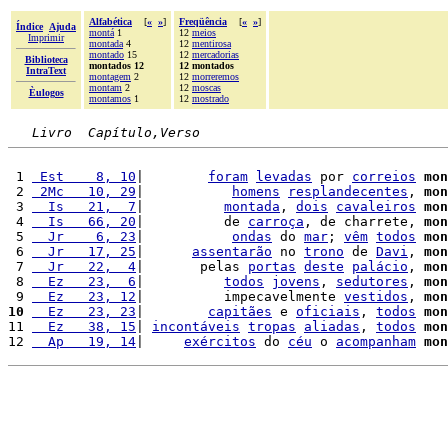
Alfabética
[
«
»
]
Freqüência
[
«
»
]
Índice
Ajuda
montá
1
12
meios
Imprimir
montada
4
12
mentirosa
montado
15
12
mercadorias
Biblioteca
montados 12
12 montados
IntraText
montagem
2
12
morreremos
montam
2
12
moscas
Èulogos
montamos
1
12
mostrado
Livro  Capítulo,Verso
 1 
 Est    8, 10
|        
foram
levadas
 por 
correios
mon
 2 
 2Mc   10, 29
|           
homens
resplandecentes
, 
mon
 3 
  Is   21,  7
|          
montada
, 
dois
cavaleiros
mon
 4 
  Is   66, 20
|          de 
carroça
, de charrete, 
mon
 5 
  Jr    6, 23
|           
ondas
 do 
mar
; 
vêm
todos
mon
 6 
  Jr   17, 25
|      
assentarão
 no 
trono
 de 
Davi
, 
mon
 7 
  Jr   22,  4
|       pelas 
portas
deste
palácio
, 
mon
 8 
  Ez   23,  6
|          
todos
jovens
, 
sedutores
, 
mon
 9 
  Ez   23, 12
|          impecavelmente 
vestidos
, 
mon
10
  Ez   23, 23
|        
capitães
 e 
oficiais
, 
todos
mon
11 
  Ez   38, 15
| 
incontáveis
tropas
aliadas
, 
todos
mon
12 
  Ap   19, 14
|     
exércitos
 do 
céu
 o 
acompanham
mon