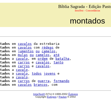
Bíblia Sagrada - Edição Past
IntraText - Concordâncias
montados
tados
 em 
cavalos
 da estrebaria

tados
 em 
cavalos
 com 
rédeas
 de

tados
 em 
jumentos
ou
camelos
,

tados
 em 
mulas
ou
camelos
, 
até
tados
 a 
cavalo
, em 
ordem
 de 
batalha
,

tados
 em 
carros
 e 
cavalos
, 
tanto
tados
 em 
carros
 e 
cavalos
.

tados
 a 
cavalo
.

tados
 a 
cavalo
, 
todos
jovens
tados
 a 
cavalo
.

tados
 em 
carros
 de 
guerra
, 
formando
tados
 em 
cavalos
brancos
IntraText®
(V7n) © 1996-2002
Èulogos
Copyright
Èulogos
/
Paulus
© 2002