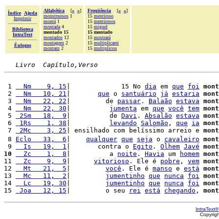
Alfabética
[
«
»
]
Freqüência
[
«
»
]
Índice
Ajuda
monstruosos
1
15
mentiroso
Imprimir
montá
1
15
mentirosos
montada
4
15
miguel
Biblioteca
montado 15
15 montado
IntraText
montados
12
15
mostrará
montagem
2
15
multiplicarei
Èulogos
montam
2
15
multiplicou
Livro  Capítulo,Verso
 1 
  Nm    9, 15
|             15 No 
dia
 em 
que
foi
mont
 2 
  Nm   10, 21
|       
que
 o 
santuário
já
estaria
mont
 3 
  Nm   22, 22
|         de 
passar
. 
Balaão
estava
mont
 4 
  Nm   22, 30
|          
jumenta
 em 
que
você
tem
mont
 5 
 2Sm   18,  9
|          de 
Davi
. 
Absalão
estava
mont
 6 
 1Rs    1, 38
|          
levando
Salomão
, 
que
ia
mont
 7 
 2Mc    3, 25
| ensilhado com belíssimo arreio e 
mont
 8 
Eclo   33,  6
|    
qualquer
que
seja
 o 
cavaleiro
mont
 9 
  Is   19,  1
|       contra o 
Egito
. 
Olhem
Javé
mont
10
  Zc    1,  8
|          a 
noite
. 
Havia
 um 
homem
mont
11 
  Zc    9,  9
|      
vitorioso
. Ele é 
pobre
, 
vem
mont
12 
  Mt   21,  5
|         
você
. Ele é 
manso
 e 
está
mont
13 
  Mc   11,  2
|         
jumentinho
que
nunca
foi
mont
14 
  Lc   19, 30
|         
jumentinho
que
nunca
foi
mont
15 
 Joa   12, 15
|         o seu 
rei
está
chegando
, 
mont
IntraText®
Copyrig