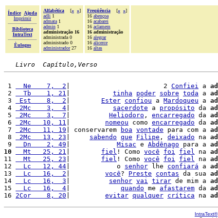
Alfabética
[
«
»
]
Freqüência
[
«
»
]
Índice
Ajuda
adli
1
16
abençoa
Imprimir
admata
1
16
acabarei
admin
1
16
aclamem
Biblioteca
administração 16
16 administração
IntraText
administrada 0
16
alegrar
administrado 0
16
alicerce
Èulogos
administrador
27
16
altas
Livro  Capítulo,Verso
 1 
  Ne    7,  2
|                        2 
Confiei
 a 
ad
 2 
  Tb    1, 21
|           
tinha
poder
sobre
toda
 a 
ad
 3 
 Est    8,  2
|        
Ester
confiou
 a 
Mardoqueu
 a 
ad
 4 
 2Mc    3,  4
|           
sacerdote
 a 
propósito
 da 
ad
 5 
 2Mc    3,  7
|          
Heliodoro
, 
encarregado
 da 
ad
 6 
 2Mc   10, 11
|         
nomeou
 como 
encarregado
 da 
ad
 7 
 2Mc   11, 19
| conservarem 
boa
vontade
 para com a 
ad
 8 
 2Mc   13, 23
|     
sabendo
que
Filipe
, 
deixado
 na 
ad
 9 
  Dn    2, 49
|            
Misac
 e 
Abdênago
 para a 
ad
10
  Mt   25, 21
|        
fiel
! Como 
você
foi
fiel
 na 
ad
11 
  Mt   25, 23
|        
fiel
! Como 
você
foi
fiel
 na 
ad
12 
  Lc   12, 44
|            o 
senhor
 lhe 
confiará
 a 
ad
13 
  Lc   16,  2
|         
você
? 
Preste
contas
 da sua 
ad
14 
  Lc   16,  3
|          
senhor
vai
tirar
 de mim a 
ad
15 
  Lc   16,  4
|             
quando
 me 
afastarem
 da 
ad
16 
2Cor    8, 20
|         
evitar
qualquer
crítica
 na 
ad
IntraText®