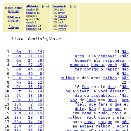
Alfabética
[
«
»
]
Freqüência
[
«
»
]
Índice
Ajuda
querido
18
106
anjos
Imprimir
queridos
15
106
devem
querigma 0
106
escutem
Biblioteca
quero 106
106 quero
IntraText
querub
2
105
irmã
querubim
13
105
jeroboão
Èulogos
querubins
61
105
terceiro
Livro  Capítulo,Verso
  1 
  Gn   14, 24
|                              24 
Não
  2 
  Gn   21, 16
|             
arco
. Ela 
pensava
: «
Não
  3 
  Gn   24, 58
|             
homem
?» Ela 
respondeu
: «
  4 
  Gn   27, 45
|           
mandarei
buscar
você
. 
Não
  5 
  Gn   44, 34
|             
ter
comigo
 o 
rapaz
? 
Não
  6 
  Gn   49,  6
|                               6 
Não
  7 
  Ex   21,  5
|       
mulher
 e dos meus 
filhos
; 
não
  8 
  Nm   21, 22
|                                 22 «
  9 
  Dt   15, 16
|             16 
Mas
 se ele 
diz
: ‘
Não
 10
  Dt   17, 14
|         
nela
viver
, e 
você
disser
: ‘
 11 
  Dt   18, 16
|             
dia
 da 
assembléia
: ‘
Não
 12 
  Dt   18, 16
|           
voz
 de 
Javé
 meu 
Deus
, 
nem
 13 
 1Sm    2, 35
|             
fiel
, 
que
fará
 o 
que
 eu 
 14 
 1Sm   16,  7
|             
dele
. 
Não
 é 
esse
que
 eu 
 15 
 1Sm   19, 15
|            com 
cama
 e 
tudo
, 
pois
 eu 
 16 
 1Sm   28,  8
|          
mulher
. 
Saul
disse
 a ela: «
 17 
 2Sm   14, 24
|            para 
casa
, 
porque
 eu 
não
 18 
 2Sm   14, 32
|            eu 
estava
melhor
’. 
Agora
 19 
 2Sm   16, 18
|        
respondeu
: «De 
jeito
nenhum
! 