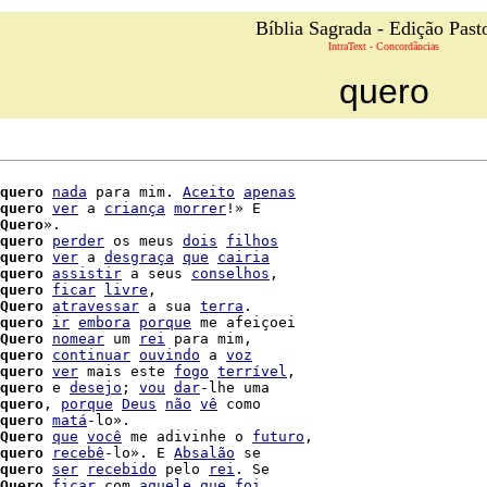
Bíblia Sagrada - Edição Past
IntraText - Concordâncias
quero
quero
nada
 para mim. 
Aceito
apenas
quero
ver
 a 
criança
morrer
!» E

Quero
».

quero
perder
 os meus 
dois
filhos
quero
ver
 a 
desgraça
que
cairia
quero
assistir
 a seus 
conselhos
,

quero
ficar
livre
,

Quero
atravessar
 a sua 
terra
.

quero
ir
embora
porque
Quero
nomear
 um 
rei
 para mim,

quero
continuar
ouvindo
 a 
voz
quero
ver
 mais este 
fogo
terrível
,

quero
 e 
desejo
; 
vou
dar
-lhe uma

quero
, 
porque
Deus
não
vê
 como

quero
matá
-lo».

Quero
que
você
 me adivinhe o 
futuro
,

quero
recebê
-lo». E 
Absalão
 se

quero
ser
recebido
 pelo 
rei
. Se

Quero
ficar
 com 
aquele
que
foi