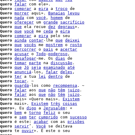
quero
falar
 com ele».

Quero
comprar
 a 
eira
 a 
troco
 de

Quero
morrer
 aqui». 
Banaías
levou
quero
nada
 com 
você
, 
homem
 de

quero
oferecer
 um 
grande
sacrifício
Quero
que
 ela recue 
dez
degraus
».

Quero
que
você
 me 
ceda
 a 
eira
Quero
comprar
 a 
eira
 pelo seu

quero
ainda
contar
-lhe 
que
deixei
quero
que
vocês
 me 
mostrem
 o 
rosto
quero
percorrer
 o 
país
 e 
acertar
quero
acusar
 o 
Todo
-
poderoso
,

quero
desafogar
-me. Os 
dias
 de

Quero
tomar
parte
 na 
discussão
.

Quero
que
Jó
seja
examinado
até
Quero
anunciá
-los, 
falar
deles
,

quero
ter
 a tua 
lei
dentro
 de

quero
tocar
. ~

quero
guardá
-los como 
recompensa
. ~

Quero
falar
 aos 
que
não
têm
juízo
Quero
falar
 aos 
que
não
têm
juízo
.

Quero
 mais» «Quero mais». 
Existem
Quero
 mais». 
Existem
três
coisas
quero
». Eu 
digo
 a 
Jerusalém
: «

quero
bem
 e 
torno
feliz
 o seu

quero
 e 
sem
ter
cumprido
 com 
sucesso
quero
 é este: 
acabar
 com as 
prisões
quero
servir
’. 
Você
 se deitava

quero
 te 
ouvir
». É este o seu
