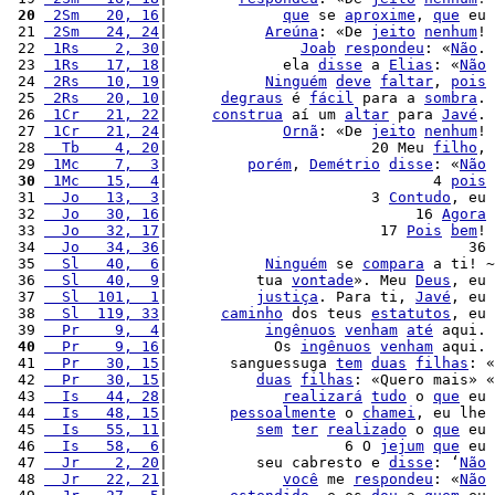
 20
 2Sm   20, 16
|             
que
 se 
aproxime
, 
que
 eu 
 21 
 2Sm   24, 24
|           
Areúna
: «De 
jeito
nenhum
! 
 22 
 1Rs    2, 30
|               
Joab
respondeu
: «
Não
. 
 23 
 1Rs   17, 18
|             ela 
disse
 a 
Elias
: «
Não
 24 
 2Rs   10, 19
|           
Ninguém
deve
faltar
, 
pois
 25 
 2Rs   20, 10
|      
degraus
 é 
fácil
 para a 
sombra
. 
 26 
 1Cr   21, 22
|     
construa
 aí um 
altar
 para 
Javé
. 
 27 
 1Cr   21, 24
|             
Ornã
: «De 
jeito
nenhum
! 
 28 
  Tb    4, 20
|                       20 Meu 
filho
, 
 29 
 1Mc    7,  3
|         
porém
, 
Demétrio
disse
: «
Não
 30
 1Mc   15,  4
|                              4 
pois
 31 
  Jo   13,  3
|                       3 
Contudo
, eu 
 32 
  Jo   30, 16
|                            16 
Agora
 33 
  Jo   32, 17
|                        17 
Pois
bem
! 
 34 
  Jo   34, 36
|                                  36 
 35 
  Sl   40,  6
|           
Ninguém
 se 
compara
 a ti! ~
 36 
  Sl   40,  9
|          tua 
vontade
». Meu 
Deus
, eu 
 37 
  Sl  101,  1
|          
justiça
. Para ti, 
Javé
, eu 
 38 
  Sl  119, 33
|      
caminho
 dos teus 
estatutos
, eu 
 39 
  Pr    9,  4
|           
ingênuos
venham
até
 aqui. 
 40
  Pr    9, 16
|            Os 
ingênuos
venham
 aqui. 
 41 
  Pr   30, 15
|       sanguessuga 
tem
duas
filhas
: «
 42 
  Pr   30, 15
|          
duas
filhas
: «Quero mais» «
 43 
  Is   44, 28
|             
realizará
tudo
 o 
que
 eu 
 44 
  Is   48, 15
|       
pessoalmente
 o 
chamei
, eu lhe 
 45 
  Is   55, 11
|          
sem
ter
realizado
 o 
que
 eu 
 46 
  Is   58,  6
|                    6 O 
jejum
que
 eu 
 47 
  Jr    2, 20
|          seu cabresto e 
disse
: ‘
Não
 48 
  Jr   22, 21
|             
você
 me 
respondeu
: «
Não