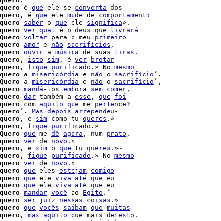
quero
quero
 é 
que
 ele se 
converta
 dos

quero
, é 
que
 ele 
mude
 de 
comportamento
quero
saber
 o 
que
 ele 
significa
».

quero
ver
qual
 é o 
deus
que
livrará
Quero
voltar
 para o meu 
primeiro
quero
amor
 e 
não
sacrifícios
,

quero
ouvir
 a 
música
 de suas 
liras
.

quero
, 
isto
sim
, é 
ver
brotar
quero
, 
fique
purificado
.» No 
mesmo
quero
 a 
misericórdia
 e 
não
 o 
sacrifício
Quero
 a 
misericórdia
 e 
não
 o 
sacrifício
’,

quero
mandá
-los 
embora
sem
comer
,

quero
dar
 também a 
esse
, 
que
foi
quero
 com 
aquilo
que
 me 
pertence
?

quero
’. 
Mas
depois
arrependeu
-

quero
, e 
sim
 como tu 
queres
.»

quero
, 
fique
purificado
.»

Quero
que
 me 
dê
agora
, num 
prato
,

quero
ver
 de 
novo
.»

quero
, e 
sim
 o 
que
 tu 
queres
quero
, 
fique
purificado
.» No 
mesmo
quero
ver
 de 
novo
.»

quero
que
 eles 
estejam
comigo
quero
que
 ele 
viva
até
que
 eu

quero
que
 ele 
viva
até
que
 eu

quero
mandar
você
 ao 
Egito
.’

quero
ser
juiz
nessas
coisas
.»

quero
que
vocês
saibam
que
muitas
quero
, 
mas
aquilo
que
 mais 
detesto
.
