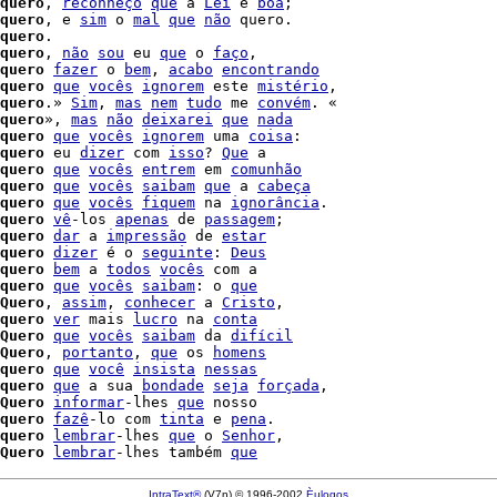
quero
, 
reconheço
que
 a 
Lei
 é 
boa
quero
, e 
sim
 o 
mal
que
não
 quero.

quero
.

quero
, 
não
sou
 eu 
que
 o 
faço
,

quero
fazer
 o 
bem
, 
acabo
encontrando
quero
que
vocês
ignorem
 este 
mistério
,

quero
.» 
Sim
, 
mas
nem
tudo
 me 
convém
. «

quero
», 
mas
não
deixarei
que
nada
quero
que
vocês
ignorem
 uma 
coisa
:

quero
 eu 
dizer
 com 
isso
? 
Que
 a

quero
que
vocês
entrem
 em 
comunhão
quero
que
vocês
saibam
que
 a 
cabeça
quero
que
vocês
fiquem
 na 
ignorância
.

quero
vê
-los 
apenas
 de 
passagem
;

quero
dar
 a 
impressão
 de 
estar
quero
dizer
 é o 
seguinte
: 
Deus
quero
bem
 a 
todos
vocês
 com a

quero
que
vocês
saibam
: o 
que
Quero
, 
assim
, 
conhecer
 a 
Cristo
,

quero
ver
 mais 
lucro
 na 
conta
Quero
que
vocês
saibam
 da 
difícil
Quero
, 
portanto
, 
que
 os 
homens
quero
que
você
insista
nessas
quero
que
 a sua 
bondade
seja
forçada
,

Quero
informar
-lhes 
que
 nosso

quero
fazê
-lo com 
tinta
 e 
pena
.

quero
lembrar
-lhes 
que
 o 
Senhor
,

Quero
lembrar
-lhes também 
que
IntraText®
(V7n) © 1996-2002
Èulogos