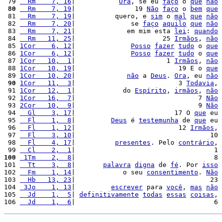
 79 
  Rm    7, 16
|           
Ora
, se eu 
faço
 o 
que
não
 80
  Rm    7, 19
|               19 
Não
faço
 o 
bem
que
 81 
  Rm    7, 19
|          quero, e 
sim
 o 
mal
que
não
 82 
  Rm    7, 20
|              se 
faço
aquilo
que
não
 83 
  Rm    7, 21
|             em mim esta 
lei
: 
quando
 84 
  Rm   11, 25
|                      25 
Irmãos
, 
não
 85 
1Cor    6, 12
|              
Posso
fazer
tudo
 o 
que
 86 
1Cor    6, 12
|              
Posso
fazer
tudo
 o 
que
 87 
1Cor   10,  1
|                       1 
Irmãos
, 
não
 88 
1Cor   10, 19
|                          19 E o 
que
 89 
1Cor   10, 20
|             
não
 a 
Deus
. 
Ora
, eu 
não
 90
1Cor   11,  3
|                          3 
Todavia
, 
 91 
1Cor   12,  1
|            do 
Espírito
, 
irmãos
, 
não
 92 
1Cor   16,  7
|                               7 
Não
 93 
2Cor   10,  9
|                               9 
Não
 94 
  Gl    3, 17
|                         17 O 
que
 eu 
 95 
  Fl    1,  8
|         
Deus
 é 
testemunha
 de 
que
 eu 
 96 
  Fl    1, 12
|                          12 
Irmãos
, 
 97 
  Fl    3, 10
|                                  10 
 98 
  Fl    4, 17
|          
presentes
. Pelo 
contrário
, 
 99 
  Cl    2,  1
|                                   1 
100
 1Tm    2,  8
|                                   8 
101 
  Tt    3,  8
|       
palavra
digna
 de 
fé
. Por 
isso
102 
  Fm    1, 14
|            o seu 
consentimento
. 
Não
103 
  Hb   13, 23
|                                  23 
104 
 3Jo    1, 13
|         
escrever
 para 
você
, 
mas
não
105 
  Jd    1,  5
| 
definitivamente
todas
essas
coisas
, 
106 
  Jd    1,  6
|                                   6 