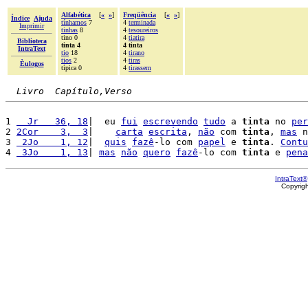
Alfabética
[
«
»
]
Freqüência
[
«
»
]
Índice
Ajuda
tínhamos
7
4
terminada
Imprimir
tinhas
8
4
tesoureiros
tino 0
4
tiatira
Biblioteca
tinta 4
4 tinta
IntraText
tio
18
4
tirano
tios
2
4
tiras
Èulogos
típica 0
4
tirassem
Livro  Capítulo,Verso
1 
  Jr   36, 18
|  eu 
fui
escrevendo
tudo
 a 
tinta
 no 
per
2 
2Cor    3,  3
|    
carta
escrita
, 
não
 com 
tinta
, 
mas
 n
3 
 2Jo    1, 12
|  
quis
fazê
-lo com 
papel
 e 
tinta
. 
Contu
4 
 3Jo    1, 13
| 
mas
não
quero
fazê
-lo com 
tinta
 e 
pena
IntraText®
Copyrig