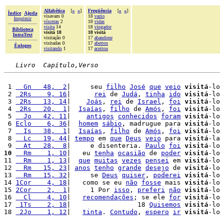
Alfabética
[
«
»
]
Freqüência
[
«
»
]
Índice
Ajuda
visavam 0
18
vazio
Imprimir
vísceras
2
18
vidas
visita
14
18
vingador
Biblioteca
visitá 18
18 visitá
IntraText
visitação 0
17
abandone
visitadas 0
17
abertos
Èulogos
visitando
1
17
aceitou
Livro  Capítulo,Verso
 1 
  Gn   48,  2
|     seu 
filho
José
que
veio
visitá
-lo
 2 
 2Rs    9, 16
|      
rei
 de 
Judá
, 
tinha
ido
visitá
-lo
 3 
 2Rs   13, 14
|    
Joás
, 
rei
 de 
Israel
, 
foi
visitá
-lo
 4 
 2Rs   20,  1
|  
Isaías
, 
filho
 de 
Amós
, 
foi
visitá
-lo
 5 
  Jo   42, 11
|    
antigos
conhecidos
foram
visitá
-lo
 6 
Eclo    6, 36
|  
homem
sábio
, madrugue para 
visitá
-lo
 7 
  Is   38,  1
|  
Isaías
, 
filho
 de 
Amós
, 
foi
visitá
-lo
 8 
  Lc   19, 44
| 
tempo
 em 
que
Deus
veio
 para 
visitá
-la
 9 
  At   28,  8
|     e disenteria. 
Paulo
foi
visitá
-lo
10
  Rm    1, 10
|   eu 
tenha
ocasião
 de 
poder
visitá
-lo
11 
  Rm    1, 13
|  
que
muitas
vezes
pensei
 em 
visitá
-lo
12 
  Rm   15, 23
| 
anos
tenho
grande
desejo
 de 
visitá
-lo
13 
  Rm   15, 32
|     se 
Deus
quiser
, 
poderei
visitá
-lo
14 
1Cor    4, 18
|   como se eu 
não
fosse
 mais 
visitá
-lo
15 
2Cor    2,  1
|     1 Por 
isso
, 
preferi
não
visitá
-lo
16 
  Cl    4, 10
|   
recomendações
; se ele 
for
visitá
-lo
17 
 1Ts    2, 18
|                 18 
Quisemos
visitá
-lo
18 
 2Jo    1, 12
|   
tinta
. 
Contudo
, 
espero
ir
visitá
-lo