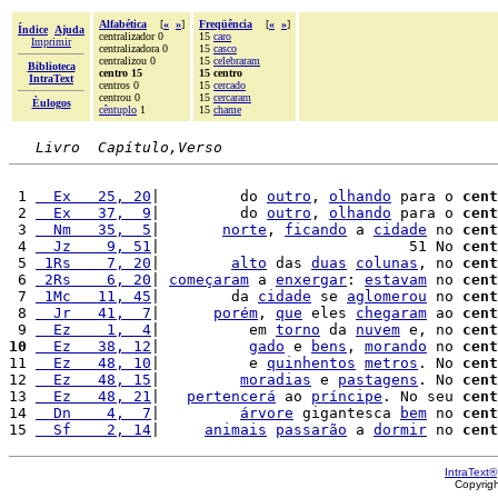
Alfabética
[
«
»
]
Freqüência
[
«
»
]
Índice
Ajuda
centralizador 0
15
caro
Imprimir
centralizadora 0
15
casco
centralizou 0
15
celebraram
Biblioteca
centro 15
15 centro
IntraText
centros 0
15
cercado
centrou 0
15
cercaram
Èulogos
cêntuplo
1
15
chame
Livro  Capítulo,Verso
 1 
  Ex   25, 20
|         do 
outro
, 
olhando
 para o 
cent
 2 
  Ex   37,  9
|         do 
outro
, 
olhando
 para o 
cent
 3 
  Nm   35,  5
|       
norte
, 
ficando
 a 
cidade
 no 
cent
 4 
  Jz    9, 51
|                            51 No 
cent
 5 
 1Rs    7, 20
|        
alto
 das 
duas
colunas
, no 
cent
 6 
 2Rs    6, 20
| 
começaram
 a 
enxergar
: 
estavam
 no 
cent
 7 
 1Mc   11, 45
|        da 
cidade
 se 
aglomerou
 no 
cent
 8 
  Jr   41,  7
|      
porém
, 
que
 eles 
chegaram
 ao 
cent
 9 
  Ez    1,  4
|          em 
torno
 da 
nuvem
 e, no 
cent
10
  Ez   38, 12
|          
gado
 e 
bens
, 
morando
 no 
cent
11 
  Ez   48, 10
|          e 
quinhentos
metros
. No 
cent
12 
  Ez   48, 15
|         
moradias
 e 
pastagens
. No 
cent
13 
  Ez   48, 21
|   
pertencerá
 ao 
príncipe
. No seu 
cent
14 
  Dn    4,  7
|         
árvore
 gigantesca 
bem
 no 
cent
15 
  Sf    2, 14
|     
animais
passarão
 a 
dormir
 no 
cent
IntraText®
Copyrig