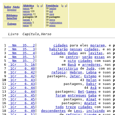
Alfabética
[
«
»
]
Freqüência
[
«
»
]
Índice
Ajuda
passos
49
59
lembre
Imprimir
passou
120
59
noé
pastagem
11
59
ouça
Biblioteca
pastagens 59
59 pastagens
IntraText
pastam
1
59
prova
pastando
5
59
quatrocentos
Èulogos
pastar
12
59
reinos
Livro  Capítulo,Verso
 1 
  Nm   35,  2
|        
cidades
 para eles 
morarem
, e 
p
 2 
  Nm   35,  3
|      
habitarão
nessas
cidades
, e as 
p
 3 
  Nm   35,  4
|       
cidades
dadas
 aos 
levitas
, as 
p
 4 
  Nm   35,  5
|           no 
centro
: 
serão
essas
 as 
p
 5 
  Nm   35,  7
|             e 
oito
cidades
 com suas 
p
 6 
 1Cr    5, 16
|            em 
Basã
 e 
arredores
, nas 
p
 7 
 1Cr    6, 40
|          
território
 de 
Judá
, com as 
p
 8 
 1Cr    6, 42
|       
refúgio
: 
Hebron
, 
Lebna
 e suas 
p
 9 
 1Cr    6, 42
|     pastagens, 
Jeter
, 
Estemo
 e suas 
p
10
 1Cr    6, 43
|                     43 
Helon
 e suas 
p
11 
 1Cr    6, 43
|             pastagens, 
Dabir
 e suas 
p
12 
 1Cr    6, 44
|                       44 
Asã
 e suas 
p
13 
 1Cr    6, 44
|         pastagens; 
Bet
-
Sames
 e suas 
p
14 
 1Cr    6, 45
|         
foram
entregues
Gaba
 e suas 
p
15 
 1Cr    6, 45
|             pastagens, 
Almat
 e suas 
p
16 
 1Cr    6, 45
|            pastagens; 
Anatot
 e suas 
p
17 
 1Cr    6, 45
|         
todo
treze
cidades
 com suas 
p
18 
 1Cr    6, 49
|  
descendentes
 de 
Levi
, 
incluindo
 as 
p
19 
 1Cr    6, 52
|           de 
refúgio
: 
Siquém
 e suas 
p