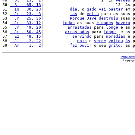
49 
  Sl   23,  2
|                        2  Em 
verdes
p
50
  Sl   65, 13
|                              13  As 
p
51 
  Is   30, 23
|           
dia
, o 
gado
vai
pastar
 em 
p
52 
  Jr   23,  3
|           
las
 de 
volta
 para as suas 
p
53 
  Jr   25, 36
|           
Porque
Javé
destruiu
 suas 
p
54 
  Jr   33, 12
|        
todas
 as suas 
cidades
haverá
p
55 
  Jr   49, 20
|          
arrastadas
 para 
longe
 e as 
p
56 
  Jr   50, 45
|         
arrastadas
 para 
longe
, e as 
p
57 
  Ez   48, 15
|            
servindo
 para 
moradias
 e 
p
58 
  Jl    2, 22
|              
pois
 o 
verde
voltou
às
p
59 
  Am    1,  2
|           
faz
ouvir
 o seu 
grito
; as 
p
IntraText®
Copyrig