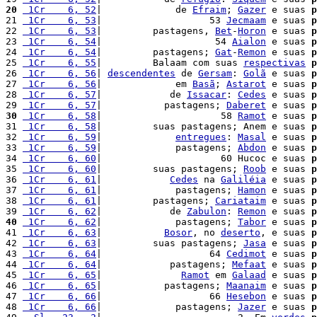
20
 1Cr    6, 52
|             de 
Efraim
; 
Gazer
 e suas 
p
21 
 1Cr    6, 53
|                   53 
Jecmaam
 e suas 
p
22 
 1Cr    6, 53
|         pastagens, 
Bet
-
Horon
 e suas 
p
23 
 1Cr    6, 54
|                    54 
Aialon
 e suas 
p
24 
 1Cr    6, 54
|         pastagens; 
Gat
-
Remon
 e suas 
p
25 
 1Cr    6, 55
|         Balaam com suas 
respectivas
p
26 
 1Cr    6, 56
| 
descendentes
 de 
Gersam
: 
Golã
 e suas 
p
27 
 1Cr    6, 56
|             em 
Basã
; 
Astarot
 e suas 
p
28 
 1Cr    6, 57
|            de 
Issacar
: 
Cedes
 e suas 
p
29 
 1Cr    6, 57
|           pastagens; 
Daberet
 e suas 
p
30
 1Cr    6, 58
|                     58 
Ramot
 e suas 
p
31 
 1Cr    6, 58
|         suas pastagens; Anem e suas 
p
32 
 1Cr    6, 59
|             
entregues
: 
Masal
 e suas 
p
33 
 1Cr    6, 59
|             pastagens; 
Abdon
 e suas 
p
34 
 1Cr    6, 60
|                     60 Hucoc e suas 
p
35 
 1Cr    6, 60
|         suas pastagens; 
Roob
 e suas 
p
36 
 1Cr    6, 61
|            
Cedes
 na 
Galiléia
 e suas 
p
37 
 1Cr    6, 61
|             pastagens; 
Hamon
 e suas 
p
38 
 1Cr    6, 61
|         pastagens; 
Cariataim
 e suas 
p
39 
 1Cr    6, 62
|            de 
Zabulon
: 
Remon
 e suas 
p
40
 1Cr    6, 62
|             pastagens; 
Tabor
 e suas 
p
41 
 1Cr    6, 63
|           
Bosor
, no 
deserto
, e suas 
p
42 
 1Cr    6, 63
|         suas pastagens; 
Jasa
 e suas 
p
43 
 1Cr    6, 64
|                   64 
Cedimot
 e suas 
p
44 
 1Cr    6, 64
|            pastagens; 
Mefaat
 e suas 
p
45 
 1Cr    6, 65
|              
Ramot
 em 
Galaad
 e suas 
p
46 
 1Cr    6, 65
|           pastagens; 
Maanaim
 e suas 
p
47 
 1Cr    6, 66
|                   66 
Hesebon
 e suas 
p
48 
 1Cr    6, 66
|             pastagens; 
Jazer
 e suas 
p