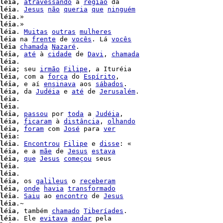
léia
, 
atravessando
 a 
região
léia
. 
Jesus
não
queria
que
ninguém
léia
.»

léia
.»

léia
. 
Muitas
outras
mulheres
léia
 na 
frente
 de 
vocês
. Lá 
vocês
léia
chamada
Nazaré
.

léia
, 
até
 à 
cidade
 de 
Davi
, 
chamada
léia
.

léia
; seu 
irmão
Filipe
, a Ituréia

léia
, com a 
força
 do 
Espírito
léia
, e aí 
ensinava
 aos 
sábados
.

léia
, da 
Judéia
 e 
até
 de 
Jerusalém
.

léia
.

léia
.

léia
, 
passou
 por 
toda
 a 
Judéia
,

léia
, 
ficaram
 à 
distância
, 
olhando
léia
, 
foram
 com 
José
 para 
ver
léia
:

léia
. 
Encontrou
Filipe
 e 
disse
: «

léia
, e a 
mãe
 de 
Jesus
estava
léia
, 
que
Jesus
começou
 seus

léia
.

léia
.

léia
, os 
galileus
 o 
receberam
léia
, 
onde
havia
transformado
léia
. 
Saiu
 ao 
encontro
 de 
Jesus
léia
.~

léia
, também 
chamado
Tiberíades
.

léia
. Ele 
evitava
andar
 pela
