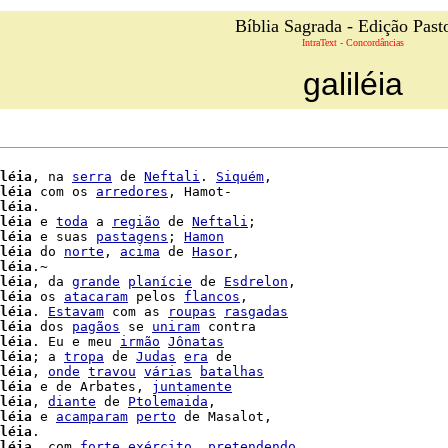
Bíblia Sagrada - Edição Past
IntraText - Concordâncias
galiléia
léia
, na 
serra
 de 
Neftali
. 
Siquém
,

léia
 com os 
arredores
, Hamot-

léia
.

léia
 e 
toda
 a 
região
 de 
Neftali
;

léia
 e suas 
pastagens
; 
Hamon
léia
 do 
norte
, 
acima
 de 
Hasor
,

léia
.~

léia
, da 
grande
planície
 de 
Esdrelon
,

léia
 os 
atacaram
 pelos 
flancos
léia
. 
Estavam
 com as 
roupas
rasgadas
léia
 dos 
pagãos
 se 
uniram
 contra

léia
. Eu e meu 
irmão
Jônatas
léia
; a 
tropa
 de 
Judas
era
 de

léia
, 
onde
travou
várias
batalhas
léia
 e de Arbates, 
juntamente
léia
, 
diante
 de 
Ptolemaida
,

léia
 e 
acamparam
perto
 de Masalot,

léia
.

léia
, com 
forte
exército
, 
pretendendo