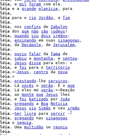
léia
, e 
mil
foram
 com ele.

léia
 e a 
grande
planície
, para

léia
,

léia
 para o 
rio
Jordão
, a 
fim
léia
.

léia
, nos 
confins
 de 
Zabulon
léia
 dos 
que
não
são
judeus
!

léia
, 
quando
viu
dois
irmãos
:

léia
, 
ensinando
 em suas 
sinagogas
,

léia
, da 
Decápole
, de 
Jerusalém
léia
.

léia
, 
ouviu
falar
 da 
fama
 de

léia
, 
subiu
 a 
montanha
, e 
sentou
-

léia
, 
Jesus
disse
 para eles: «

léia
, e 
foi
 para o 
território
léia
.»~
Jesus
, 
centro
 da 
nova
léia
.»

léia
, 
prestando
-lhe 
serviços
.

léia
. Lá 
vocês
 o 
verão
. É o 
que
léia
. Lá eles me 
verão
léia
, ao 
monte
que
Jesus
 lhes

léia
, e 
foi
batizado
 por 
João
léia
, 
pregando
 a 
Boa
Notícia
léia
, 
Jesus
viu
Simão
 e seu 
irmão
*
léia
.~
Ser
livre
 para 
servir
 -
léia
, 
pregando
 nas 
sinagogas
léia
 o 
seguia
.

léia
. Uma 
multidão
 se 
reuniu
léia
.
