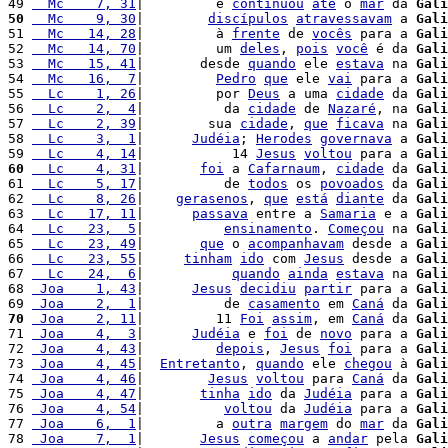
49 
  Mc    7, 31
|         e 
continuou
até
 o 
mar
 da 
Gali
50
  Mc    9, 30
|        
discípulos
atravessavam
 a 
Gali
51 
  Mc   14, 28
|         à 
frente
 de 
vocês
 para a 
Gali
52 
  Mc   14, 70
|         um 
deles
, 
pois
você
 é da 
Gali
53 
  Mc   15, 41
|       desde 
quando
 ele 
estava
 na 
Gali
54 
  Mc   16,  7
|         
Pedro
que
 ele 
vai
 para a 
Gali
55 
  Lc    1, 26
|         por 
Deus
 a uma 
cidade
 da 
Gali
56 
  Lc    2,  4
|          da 
cidade
 de 
Nazaré
, na 
Gali
57 
  Lc    2, 39
|        sua 
cidade
, 
que
ficava
 na 
Gali
58 
  Lc    3,  1
|      
Judéia
; 
Herodes
governava
 a 
Gali
59 
  Lc    4, 14
|           14 
Jesus
voltou
 para a 
Gali
60
  Lc    4, 31
|       
foi
 a 
Cafarnaum
, 
cidade
 da 
Gali
61 
  Lc    5, 17
|          de 
todos
 os 
povoados
 da 
Gali
62 
  Lc    8, 26
|    
gerasenos
, 
que
está
diante
 da 
Gali
63 
  Lc   17, 11
|      
passava
 entre a 
Samaria
 e a 
Gali
64 
  Lc   23,  5
|          
ensinamento
. 
Começou
 na 
Gali
65 
  Lc   23, 49
|       
que
 o 
acompanhavam
 desde a 
Gali
66 
  Lc   23, 55
|     
tinham
ido
 com 
Jesus
 desde a 
Gali
67 
  Lc   24,  6
|           
quando
ainda
estava
 na 
Gali
68 
 Joa    1, 43
|      
Jesus
decidiu
partir
 para a 
Gali
69 
 Joa    2,  1
|          de 
casamento
 em 
Caná
 da 
Gali
70
 Joa    2, 11
|         11 
Foi
assim
, em 
Caná
 da 
Gali
71 
 Joa    4,  3
|      
Judéia
 e 
foi
 de 
novo
 para a 
Gali
72 
 Joa    4, 43
|         
depois
, 
Jesus
foi
 para a 
Gali
73 
 Joa    4, 45
|  
Entretanto
, 
quando
 ele 
chegou
 à 
Gali
74 
 Joa    4, 46
|        
Jesus
voltou
 para 
Caná
 da 
Gali
75 
 Joa    4, 47
|       
tinha
ido
 da 
Judéia
 para a 
Gali
76 
 Joa    4, 54
|          
voltou
 da 
Judéia
 para a 
Gali
77 
 Joa    6,  1
|         a 
outra
margem
 do 
mar
 da 
Gali
78 
 Joa    7,  1
|       
Jesus
começou
 a 
andar
 pela 
Gali