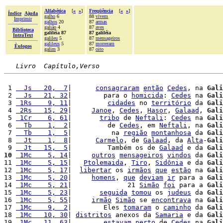
Alfabética
[
«
»
]
Freqüência
[
«
»
]
Índice
Ajuda
galho
6
88
vivem
Imprimir
galhos
20
87
armas
galião
4
87
aves
Biblioteca
galiléia 87
87 galiléia
IntraText
galileu
5
87
mensageiros
galileus
5
87
morreram
Èulogos
galim
3
87
oito
Livro  Capítulo,Verso
 1 
  Js   20,  7
|      
consagraram
então
Cedes
, na 
Gali
 2 
  Js   21, 32
|        para o 
homicida
: 
Cedes
 na 
Gali
 3 
 1Rs    9, 11
|         
cidades
 no 
território
 da 
Gali
 4 
 2Rs   15, 29
|     
Janoe
, 
Cedes
, 
Hasor
, 
Galaad
, 
Gali
 5 
 1Cr    6, 61
|       
tribo
 de 
Neftali
: 
Cedes
 na 
Gali
 6 
  Tb    1,  2
|         de 
Cedes
, em 
Neftali
, na 
Gali
 7 
  Tb    1,  5
|          na 
região
montanhosa
 da 
Gali
 8 
  Jt    1,  8
|      
Carmelo
, de 
Galaad
, da 
Alta
-
Gali
 9 
  Jt   15,  5
|         Também os de 
Galaad
 e da 
Gali
10
 1Mc    5, 14
|     
outros
mensageiros
vindos
 da 
Gali
11 
 1Mc    5, 15
|   
Ptolemaida
, 
Tiro
, 
Sidônia
 e da 
Gali
12 
 1Mc    5, 17
|  
libertar
 os 
irmãos
que
estão
 na 
Gali
13 
 1Mc    5, 20
|     
homens
, 
que
deviam
ir
 para a 
Gali
14 
 1Mc    5, 21
|              21 
Simão
foi
 para a 
Gali
15 
 1Mc    5, 23
|       
seguida
tomou
 os 
judeus
 da 
Gali
16 
 1Mc    5, 55
|     
irmão
Simão
 se 
encontrava
 na 
Gali
17 
 1Mc    9,  2
|        Eles 
tomaram
 o 
caminho
 da 
Gali
18 
 1Mc   10, 30
| 
distritos
 anexos da 
Samaria
 e da 
Gali
19 
 1Mc   11, 63
|        
estavam
perto
 de 
Cedes
 na 
Gali