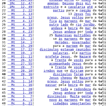
20
 1Mc   12, 47
|       
apenas
. 
Deixou
dois
mil
 na 
Gali
21 
 1Mc   12, 49
|     
exército
 e a 
cavalaria
até
 a 
Gali
22 
  Mt    2, 22
|          
partiu
 para a 
região
 da 
Gali
23 
  Mt    3, 13
|                  13 
Jesus
foi
 da 
Gali
24 
  Mt    4, 12
|       
preso
, 
Jesus
voltou
 para a 
Gali
25 
  Mt    4, 13
|        
fica
às
margens
 do 
mar
 da 
Gali
26 
  Mt    4, 15
|        
outro
lado
 do 
rio
Jordão
, 
Gali
27 
  Mt    4, 18
|         
andava
 à 
beira
 do 
mar
 da 
Gali
28 
  Mt    4, 23
|          
Jesus
andava
 por 
toda
 a 
Gali
29 
  Mt    4, 25
|        25 
Numerosas
multidões
 da 
Gali
30
  Mt   13,  1
|          se 
às
margens
 do 
mar
 da 
Gali
31 
  Mt   14,  1
|           
Herodes
, 
governador
 da 
Gali
32 
  Mt   15, 29
|          para a 
margem
 do 
mar
 da 
Gali
33 
  Mt   17, 22
|   
discípulos
estavam
reunidos
 na 
Gali
34 
  Mt   19,  1
|          
palavras
, ele 
partiu
 da 
Gali
35 
  Mt   21, 11
|      
profeta
Jesus
, de 
Nazaré
 da 
Gali
36 
  Mt   26, 32
|         à 
frente
 de 
vocês
 para a 
Gali
37 
  Mt   27, 55
|        
acompanhado
Jesus
 desde a 
Gali
38 
  Mt   28,  7
|         à 
frente
 de 
vocês
 para a 
Gali
39 
  Mt   28, 10
|     
irmãos
que
 se 
dirijam
 para a 
Gali
40
  Mt   28, 16
|          
discípulos
foram
 para a 
Gali
41 
  Mc    1,  9
|        
Jesus
chegou
 de 
Nazaré
 da 
Gali
42 
  Mc    1, 14
|       
preso
, 
Jesus
voltou
 para a 
Gali
43 
  Mc    1, 16
|      
passar
 pela 
beira
 do 
mar
 da 
Gali
44 
  Mc    1, 28
|           em 
toda
 a 
redondeza
 da 
Gali
45 
  Mc    1, 39
|          
Jesus
andava
 por 
toda
 a 
Gali
46 
  Mc    3,  7
|       
discípulos
. 
Muita
gente
 da 
Gali
47 
  Mc    4,  1
|        
novo
às
margens
 do 
mar
 da 
Gali
48 
  Mc    6, 21
|          
cidadãos
importantes
 da 
Gali