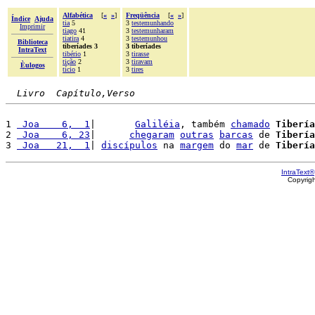
Alfabética
[
«
»
]
Freqüência
[
«
»
]
Índice
Ajuda
tia
5
3
testemunhando
Imprimir
tiago
41
3
testemunharam
tiatira
4
3
testemunhou
Biblioteca
tiberíades 3
3 tiberíades
IntraText
tibério
1
3
tirasse
tição
2
3
tiravam
Èulogos
tício
1
3
tires
Livro  Capítulo,Verso
1 
 Joa    6,  1
|       
Galiléia
, também 
chamado
Tibería
2 
 Joa    6, 23
|      
chegaram
outras
barcas
 de 
Tibería
3 
 Joa   21,  1
| 
discípulos
 na 
margem
 do 
mar
 de 
Tibería
IntraText®
Copyrig