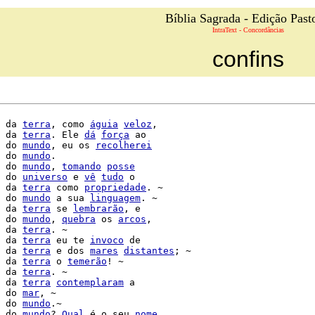
Bíblia Sagrada - Edição Past
IntraText - Concordâncias
confins
 da 
terra
, como 
águia
veloz
,

 da 
terra
. Ele 
dá
força
 ao

 do 
mundo
, eu os 
recolherei
 do 
mundo
.

 do 
mundo
, 
tomando
posse
 do 
universo
 e 
vê
tudo
 o

 da 
terra
 como 
propriedade
. ~

 do 
mundo
 a sua 
linguagem
. ~

 da 
terra
 se 
lembrarão
 do 
mundo
, 
quebra
 os 
arcos
,

 da 
terra
. ~

 da 
terra
 eu te 
invoco
 de

 da 
terra
 e dos 
mares
distantes
; ~

 da 
terra
 o 
temerão
! ~

 da 
terra
. ~

 da 
terra
contemplaram
 a

 do 
mar
, ~

 do 
mundo
.~

 do 
mundo
? 
Qual
 é o seu 
nome