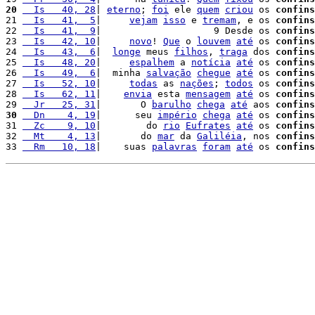
20
  Is   40, 28
| 
eterno
; 
foi
 ele 
quem
criou
 os 
confins
21 
  Is   41,  5
|     
vejam
isso
 e 
tremam
, e os 
confins
22 
  Is   41,  9
|                    9 Desde os 
confins
23 
  Is   42, 10
|     
novo
! 
Que
 o 
louvem
até
 os 
confins
24 
  Is   43,  6
|  
longe
 meus 
filhos
, 
traga
 dos 
confins
25 
  Is   48, 20
|     
espalhem
 a 
notícia
até
 os 
confins
26 
  Is   49,  6
|  minha 
salvação
chegue
até
 os 
confins
27 
  Is   52, 10
|     
todas
 as 
nações
; 
todos
 os 
confins
28 
  Is   62, 11
|    
envia
 esta 
mensagem
até
 os 
confins
29 
  Jr   25, 31
|       O 
barulho
chega
até
 aos 
confins
30
  Dn    4, 19
|      seu 
império
chega
até
 os 
confins
31 
  Zc    9, 10
|        do 
rio
Eufrates
até
 os 
confins
32 
  Mt    4, 13
|       do 
mar
 da 
Galiléia
, nos 
confins
33 
  Rm   10, 18
|    suas 
palavras
foram
até
 os 
confins