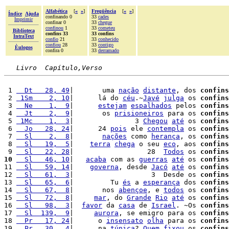
Alfabética
[
«
»
]
Freqüência
[
«
»
]
Índice
Ajuda
confinando 0
33
cades
Imprimir
confinar 0
33
chegue
confinou
1
33
cometeu
Biblioteca
confins 33
33 confins
IntraText
confio
21
33
conhecido
confiou
28
33
contigo
Èulogos
confira 0
33
derramado
Livro  Capítulo,Verso
 1 
  Dt   28, 49
|       uma 
nação
distante
, dos 
confins
 2 
 1Sm    2, 10
|      lá do 
céu
.~
Javé
julga
 os 
confins
 3 
  Ne    1,  9
|      
estejam
espalhados
 pelos 
confins
 4 
  Jt    2,  9
|       os 
prisioneiros
 para os 
confins
 5 
 1Mc    1,  3
|               3 
Chegou
até
 os 
confins
 6 
  Jo   28, 24
|      24 
pois
 ele 
contempla
 os 
confins
 7 
  Sl    2,  8
|       
nações
 como 
herança
, os 
confins
 8 
  Sl   19,  5
|    
terra
chega
 o seu 
eco
, aos 
confins
 9 
  Sl   22, 28
|                  28  
Todos
 os 
confins
10
  Sl   46, 10
|   
acaba
 com as 
guerras
até
 os 
confins
11 
  Sl   59, 14
|    
governa
, desde 
Jacó
até
 os 
confins
12 
  Sl   61,  3
|                   3  Desde os 
confins
13 
  Sl   65,  6
|         Tu 
és
 a 
esperança
 dos 
confins
14 
  Sl   67,  8
|       nos 
abençoe
, e 
todos
 os 
confins
15 
  Sl   72,  8
|     
mar
, do 
Grande
Rio
até
 os 
confins
16 
  Sl   98,  3
|  
favor
 da 
casa
 de 
Israel
. ~Os 
confins
17 
  Sl  139,  9
|     
aurora
, se emigro para os 
confins
18 
  Pr   17, 24
|      o 
insensato
olha
 para os 
confins
19 
  Pr   30,  4
|      na 
túnica
? 
Quem
fixou
 os 
confins