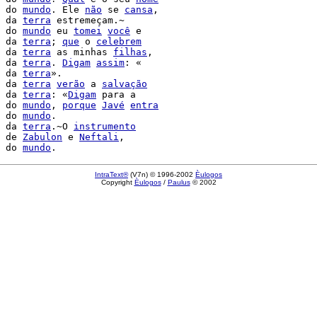
 do 
mundo
. Ele 
não
 se 
cansa
,

 da 
terra
 estremeçam.~

 do 
mundo
 eu 
tomei
você
 e

 da 
terra
; 
que
 o 
celebrem
 da 
terra
 as minhas 
filhas
,

 da 
terra
. 
Digam
assim
: «

 da 
terra
».

 da 
terra
verão
 a 
salvação
 da 
terra
: «
Digam
 para a

 do 
mundo
, 
porque
Javé
entra
 do 
mundo
.

 da 
terra
.~O 
instrumento
 de 
Zabulon
 e 
Neftali
,

 do 
mundo
IntraText®
(V7n) © 1996-2002
Èulogos
Copyright
Èulogos
/
Paulus
© 2002