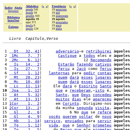
Alfabética
[
«
»
]
Freqüência
[
«
»
]
Índice
Ajuda
aquele
541
19
anunciem
Imprimir
àquele
18
19
aod
aqueles
410
19
apareceram
Biblioteca
àqueles 19
19 àqueles
IntraText
aqui 371
19
assustados
áquila
9
19
atacá
Èulogos
aquilo
124
19
atalia
Livro  Capítulo,Verso
 1 
  Dt   32, 41
|      
adversário
~e 
retribuirei
àqueles
 2 
 1Mc    7,  7
|       
Castigue
 a 
todos
 eles e 
àqueles
 3 
 2Mc    6, 12
|                  12 
Recomendo
àqueles
 4 
  Is   14,  2
|       
Estarão
fazendo
cativos
àqueles
 5 
  Is   27,  7
|       
feriu
 a 
Jacó
 como 
feriu
àqueles
 6 
  Sf    1, 12
|   
lanternas
 para 
pedir
contas
àqueles
 7 
  Mt   20, 23
|       
quem
dará
esses
lugares
àqueles
 8 
  Mc   10, 40
|       
quem
dará
esses
lugares
àqueles
 9 
  Lc   11, 13
|     Ele 
dará
 o 
Espírito
Santo
àqueles
10
 Joa    1, 12
|      
que
 a 
receberam
,~
isto
 é, 
àqueles
11 
  At    5, 32
|      
Santo
, 
que
Deus
concedeu
àqueles
12 
  At   13, 31
|      
muitos
dias
 ele 
apareceu
àqueles
13 
1Cor    1,  2
|      em 
Corinto
. Dirigimo-nos 
àqueles
14 
2Cor   13,  2
|      da minha 
segunda
visita
, 
àqueles
15 
  Gl    2,  6
|            6 No 
que
 se 
refere
àqueles
16 
  Gl    4,  9
|   
vocês
querem
voltar
 de 
novo
àqueles
17 
  Hb    1, 14
| 
serviço
, 
enviados
 para 
servir
àqueles
18 
  Tg    1, 12
|   
vida
, 
que
 o 
Senhor
prometeu
àqueles
19 
  Tg    2,  5
|     do 
Reino
que
 ele 
prometeu
àqueles