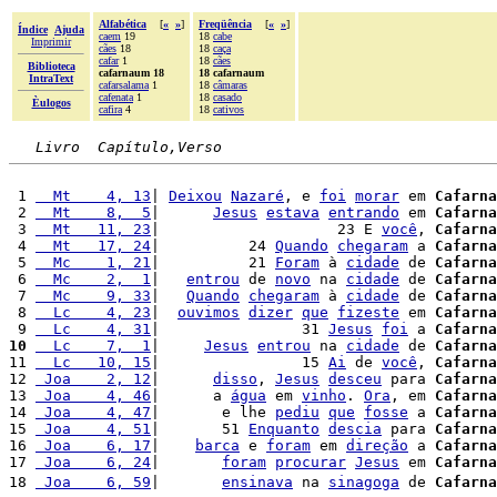
Alfabética
[
«
»
]
Freqüência
[
«
»
]
Índice
Ajuda
caem
19
18
cabe
Imprimir
cães
18
18
caça
cafar
1
18
cães
Biblioteca
cafarnaum 18
18 cafarnaum
IntraText
cafarsalama
1
18
câmaras
cafenata
1
18
casado
Èulogos
cafira
4
18
cativos
Livro  Capítulo,Verso
 1 
  Mt    4, 13
| 
Deixou
Nazaré
, e 
foi
morar
 em 
Cafarna
 2 
  Mt    8,  5
|      
Jesus
estava
entrando
 em 
Cafarna
 3 
  Mt   11, 23
|                    23 E 
você
, 
Cafarna
 4 
  Mt   17, 24
|          24 
Quando
chegaram
 a 
Cafarna
 5 
  Mc    1, 21
|          21 
Foram
 à 
cidade
 de 
Cafarna
 6 
  Mc    2,  1
|   
entrou
 de 
novo
 na 
cidade
 de 
Cafarna
 7 
  Mc    9, 33
|   
Quando
chegaram
 à 
cidade
 de 
Cafarna
 8 
  Lc    4, 23
|  
ouvimos
dizer
que
fizeste
 em 
Cafarna
 9 
  Lc    4, 31
|                31 
Jesus
foi
 a 
Cafarna
10
  Lc    7,  1
|     
Jesus
entrou
 na 
cidade
 de 
Cafarna
11 
  Lc   10, 15
|                15 
Ai
 de 
você
, 
Cafarna
12 
 Joa    2, 12
|      
disso
, 
Jesus
desceu
 para 
Cafarna
13 
 Joa    4, 46
|      a 
água
 em 
vinho
. 
Ora
, em 
Cafarna
14 
 Joa    4, 47
|       e lhe 
pediu
que
fosse
 a 
Cafarna
15 
 Joa    4, 51
|       51 
Enquanto
descia
 para 
Cafarna
16 
 Joa    6, 17
|    
barca
 e 
foram
 em 
direção
 a 
Cafarna
17 
 Joa    6, 24
|       
foram
procurar
Jesus
 em 
Cafarna
18 
 Joa    6, 59
|       
ensinava
 na 
sinagoga
 de 
Cafarna