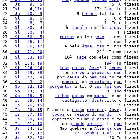
20
  Jt    9,  5
|                           5 Tu 
fizest
21 
 Est    4,17c
|                    17c 
Sim
, tu 
fizest
22 
  Jo   10,  9
|             9 
Lembra
-te! Tu me 
fizest
23 
  Sl    8,  6
|                        6  Tu o 
fizest
24 
  Sl    8,  7
|                        7  Tu o 
fizest
25 
  Sl   30,  4
|        do 
túmulo
 a minha 
vida
, 
fizest
26 
  Sl   60,  4
|                             4  
Fizest
27 
  Sl   60,  5
|      
coisas
 ao teu 
povo
, e nos 
fizest
28 
  Sl   66, 11
|                     11  Tu nos 
fizest
29 
  Sl   66, 12
|        e pela 
água
, 
mas
 tu nos 
fizest
*
30
  Sl   71, 20
|                     20
  Tu me 
fizest
*
31 
  Sl   83, 10
|        10
Faze
 com eles como 
fizest
*
32 
  Sl  104, 19
|                        19
  Tu 
fizest
33 
  Sl  104, 24
|      
tuas
obras
, 
Javé
! A 
todas
fizest
34 
  Sl  119, 38
|       teu 
servo
 a 
promessa
que
fizest
35 
  Sl  142,  8
|     por 
causa
 do 
bem
que
 tu me 
fizest
36 
  Sb    9,  2
|       
dominar
 as 
criaturas
que
fizest
37 
  Sb   12, 12
|  
perguntar
 a ti: O 
que
foi
que
fizest
38 
  Sb   14,  4
|                         4 
Isso
fizest
39 
  Sb   18,  5
|    
filhos
deles
 em 
massa
, e os 
fizest
40
  Is   26, 14
|       
castigaste
, 
destruíste
 e 
fizest
41 
  Is   26, 15
|                             15 
Fizest
42 
  Is   26, 15
| Fizeste a 
nação
crescer
, 
Javé
, 
fizest
43 
  Is   37, 16
|   
todos
 os 
reinos
 do 
mundo
. Tu 
fizest
44 
  Is   38, 18
|   
espírito
: tu me 
curaste
 e me 
fizest
45 
  Is   51, 10
|       do 
grande
abismo
, tu 
que
fizest
46 
  Jr   14, 21
|      
Não
 quebres a 
Aliança
que
fizest
47 
  Jr   32, 17
|            17 ‘
Senhor
Javé
! Tu 
fizest
48 
  Jr   32, 20
|                          20 Tu 
fizest