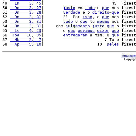
49 
  Lm    3, 45
|                            45  
Fizest
50
  Dn    3, 27
|        
justo
 em 
tudo
~o 
que
 nos 
fizest
51 
  Dn    3, 28
|        
verdade
 e o 
direito
~
que
fizest
52 
  Dn    3, 31
|        31  Por 
isso
, o 
que
 nos 
fizest
53 
  Dn    3, 31
|        
tudo
 o 
que
 tu 
mesmo
 nos 
fizest
54 
  Dn    3, 31
|     com 
julgamento
justo
que
 o 
fizest
55 
  Lc    4, 23
|        o 
que
ouvimos
dizer
que
fizest
56 
 Joa   18, 35
|        
entregaram
 a mim. O 
que
fizest
57 
  Hb    2,  7
|                         7 Tu o 
fizest
58 
  Ap    5, 10
|                      10  
Deles
fizest
IntraText®
Copyrig