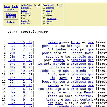
Alfabética
[
«
»
]
Freqüência
[
«
»
]
Índice
Ajuda
fizermos
3
58
descanso
Imprimir
fizesse
11
58
desejo
fizessem
5
58
ester
Biblioteca
fizeste 58
58 fizeste
IntraText
fl 0
58
juntamente
flagelá
1
58
nomes
Èulogos
flagelado
1
58
olho
Livro  Capítulo,Verso
 1 
  Ex   15, 17
|       
herança
,~no 
lugar
 em 
que
fizest
 2 
  Dt    9, 29
|    
povo
 e a tua 
herança
. Tu os 
fizest
 3 
  Js    7,  7
|       
Ah
! 
Senhor
Javé
, por 
que
fizest
 4 
 2Sm    7, 19
|    
pouco
 para ti, 
Senhor
Javé
! 
Fizest
 5 
 2Sm    7, 21
|      
segundo
 o teu 
coração
que
fizest
 6 
 2Sm    7, 25
|     para 
sempre
 a 
promessa
que
fizest
 7 
 1Rs    8, 25
|  
Israel
, 
mantém
 a 
promessa
que
fizest
 8 
 1Rs    8, 26
|        
confirma
 a 
promessa
que
fizest
 9 
 2Rs   19, 15
|   
todos
 os 
reinos
 do 
mundo
. Tu 
fizest
10
 1Cr   17, 23
|       
Javé
, 
que
 a 
promessa
que
fizest
11 
 1Cr   17, 26
|        
Sim
, 
Javé
, tu 
és
Deus
 e 
fizest
12 
 2Cr    1,  9
|    
Deus
, 
mantém
 a 
promessa
que
fizest
13 
 2Cr    6, 16
|       
mantém
 esta 
promessa
que
fizest
14 
 2Cr    6, 17
|  
confirma
agora
 a 
promessa
que
fizest
15 
  Ne    9,  6
|      
Javé
, tu 
és
 o 
único
Deus
!~
Fizest
16 
  Ne    9,  6
|       
todos
 os seus 
exércitos
.~
Fizest
17 
  Ne    9,  6
|      
terra
 e o 
que
 ela 
contém
.~
Fizest
18 
  Ne    9,  8
|       
era
fiel
 a ti,~e com ele 
fizest
19 
  Ne    9, 15
|       
céu
.~
Quando
tinham
sede
,~
fizest