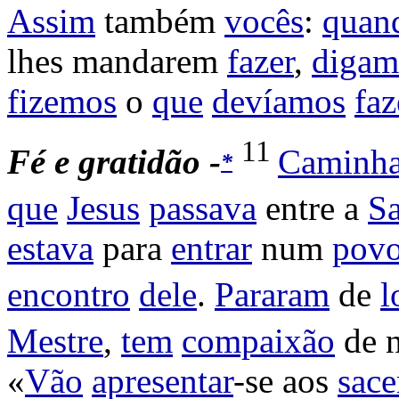
Assim
também
vocês
:
quan
lhes
mandarem
fazer
,
digam
fizemos
o
que
devíamos
faz
11
Fé e gratidão -
Caminh
*
que
Jesus
passava
entre a
S
estava
para
entrar
num
pov
encontro
dele
.
Pararam
de
l
Mestre
,
tem
compaixão
de 
«
Vão
apresentar
-se aos
sace