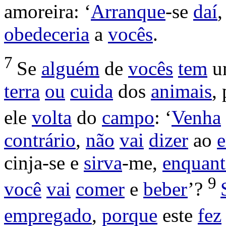
amoreira
: ‘
Arranque
-se
daí
,
obedeceria
a
vocês
.
7
Se
alguém
de
vocês
tem
u
terra
ou
cuida
dos
animais
,
ele
volta
do
campo
: ‘
Venha
contrário
,
não
vai
dizer
ao
cinja
-se e
sirva
-me,
enquan
9
você
vai
comer
e
beber
’?
empregado
,
porque
este
fez