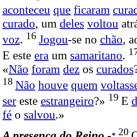
aconteceu
que
ficaram
cura
curado
, um
deles
voltou
atr
16
voz
.
Jogou
-se no
chão
, 
1
E este
era
um
samaritano
.
«
Não
foram
dez
os
curados
18
Não
houve
quem
voltass
19
ser
este
estrangeiro
?»
E
d
fé
o
salvou
.»
20
A
presença do Reino -
*