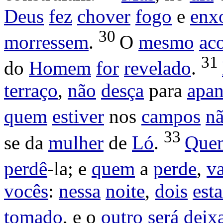
Deus
fez
chover
fogo
e
enx
30
morressem
.
O
mesmo
ac
31
do
Homem
for
revelado
.
terraço
,
não
desça
para
apan
quem
estiver
nos
campos
n
33
se da
mulher
de
Ló
.
Que
perdê
-la; e
quem
a
perde
,
va
vocês
:
nessa
noite
,
dois
est
tomado
, e o
outro
será
deix