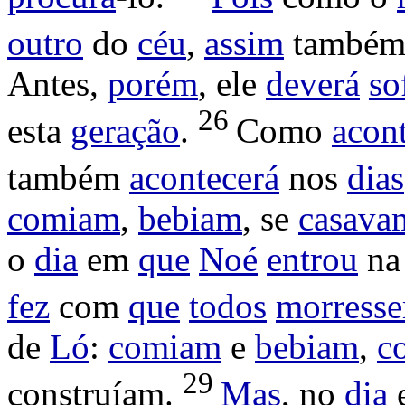
outro
do
céu
,
assim
també
Antes,
porém
, ele
deverá
so
26
esta
geração
.
Como
acon
também
acontecerá
nos
dias
comiam
,
bebiam
, se
casava
o
dia
em
que
Noé
entrou
n
fez
com
que
todos
morress
de
Ló
:
comiam
e
bebiam
,
c
29
construíam
.
Mas
, no
dia