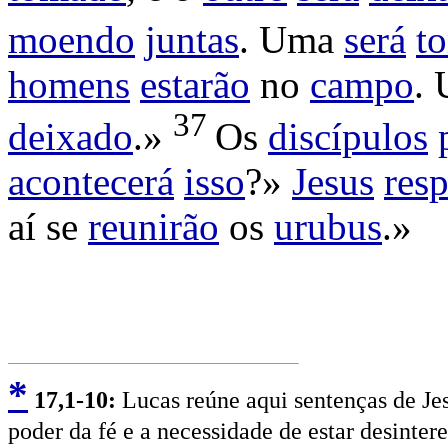
moendo
juntas
. Uma
será
t
homens
estarão
no
campo
.
37
deixado
.»
Os
discípulos
acontecerá
isso
?»
Jesus
res
aí se
reunirão
os
urubus
.»
*
17
,1-10:
Lucas reúne aqui sentenças de Jesu
poder da fé e a necessidade de estar desinter