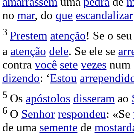
amarrassem
uma
pedra
de
m
no
mar
, do
que
escandalizar
3
Prestem
atenção
! Se o se
a
atenção
dele
. Se ele se
arr
contra
você
sete
vezes
num 
dizendo
: ‘
Estou
arrependid
5
Os
apóstolos
disseram
ao
6
O
Senhor
respondeu
: «Se
de uma
semente
de
mostard