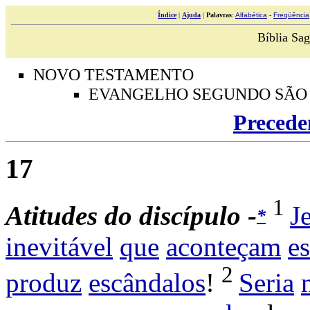
Índice
|
Ajuda
|
Palavras
:
Alfabética
-
Freqüência
Bíblia Sag
NOVO TESTAMENTO
EVANGELHO SEGUNDO SÃO
Precede
17
1
A
titudes do discípulo -
J
*
inevitável
que
aconteçam
e
2
produz
escândalos
!
Seria