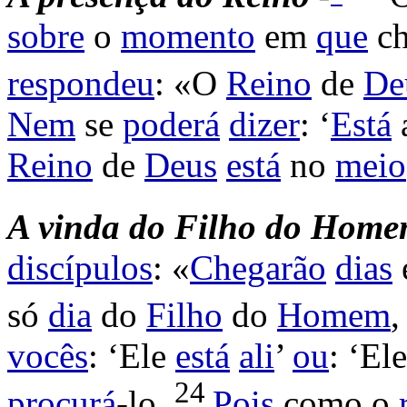
sobre
o
momento
em
que
ch
respondeu
: «O
Reino
de
De
Nem
se
poderá
dizer
: ‘
Está
Reino
de
Deus
está
no
meio
A
vinda do Filho do Home
discípulos
: «
Chegarão
dias
só
dia
do
Filho
do
Homem
,
vocês
: ‘Ele
está
ali
’
ou
: ‘El
24
procurá
-lo.
Pois
como o