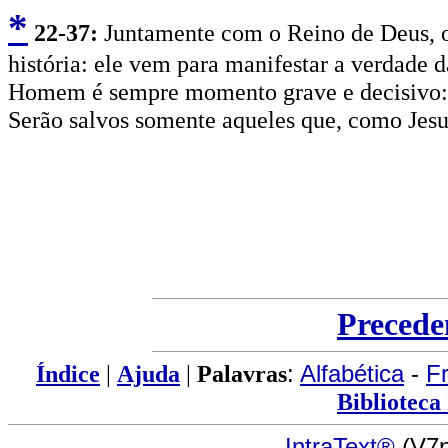
*
2
2-37:
Juntamente com o Reino de Deus, o
história: ele vem para manifestar a verdade 
Homem é sempre momento grave e decisivo: d
Serão salvos somente aqueles que, como Jesus
Precede
Índice
|
Ajuda
|
Palavras
:
Alfabética
-
F
Biblioteca
IntraText®
(V7n