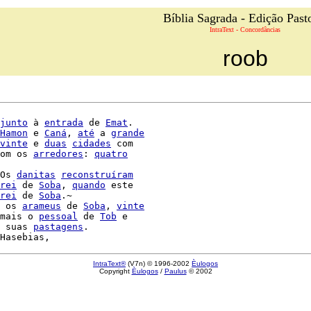
Bíblia Sagrada - Edição Past
IntraText - Concordâncias
roob
junto
 à 
entrada
 de 
Emat
.

Hamon
 e 
Caná
, 
até
 a 
grande
vinte
 e 
duas
cidades
 com

om os 
arredores
: 
quatro
Os 
danitas
reconstruíram
rei
 de 
Soba
, 
quando
 este

rei
 de 
Soba
.~

 os 
arameus
 de 
Soba
, 
vinte
mais o 
pessoal
 de 
Tob
 e

 suas 
pastagens
.

IntraText®
(V7n) © 1996-2002
Èulogos
Copyright
Èulogos
/
Paulus
© 2002