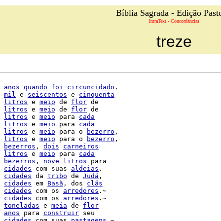
Bíblia Sagrada - Edição Past
IntraText - Concordâncias
treze
anos
quando
foi
circuncidado
.

mil
 e 
seiscentos
 e 
cinqüenta
litros
 e 
meio
 de 
flor
 de

litros
 e 
meio
 de 
flor
 de

litros
 e 
meio
 para 
cada
litros
 e 
meio
 para 
cada
litros
 e 
meio
 para o 
bezerro
,

litros
 e 
meio
 para o 
bezerro
,

bezerros
, 
dois
carneiros
litros
 e 
meio
 para 
cada
bezerros
, 
nove
litros
 para

cidades
 com suas 
aldeias
.

cidades
 da 
tribo
 de 
Judá
,

cidades
 em 
Basã
, dos 
clãs
cidades
 com os 
arredores
.~

cidades
 com os 
arredores
.~

toneladas
 e 
meia
 de 
flor
anos
 para 
construir
 seu

cidades
 com suas 
pastagens