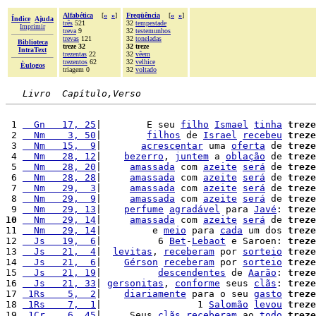
Alfabética
[
«
»
]
Freqüência
[
«
»
]
Índice
Ajuda
três
521
32
tempestade
Imprimir
treva
9
32
testemunhos
trevas
121
32
toneladas
Biblioteca
treze 32
32 treze
IntraText
trezentas
22
32
vêem
trezentos
62
32
velhice
Èulogos
triagem 0
32
voltado
Livro  Capítulo,Verso
 1 
  Gn   17, 25
|        E seu 
filho
Ismael
tinha
treze
 2 
  Nm    3, 50
|        
filhos
 de 
Israel
recebeu
treze
 3 
  Nm   15,  9
|       
acrescentar
 uma 
oferta
 de 
treze
 4 
  Nm   28, 12
|    
bezerro
, 
juntem
 a 
oblação
 de 
treze
 5 
  Nm   28, 20
|     
amassada
 com 
azeite
será
 de 
treze
 6 
  Nm   28, 28
|     
amassada
 com 
azeite
será
 de 
treze
 7 
  Nm   29,  3
|     
amassada
 com 
azeite
será
 de 
treze
 8 
  Nm   29,  9
|     
amassada
 com 
azeite
será
 de 
treze
 9 
  Nm   29, 13
|    
perfume
agradável
 para 
Javé
: 
treze
10
  Nm   29, 14
|     
amassada
 com 
azeite
será
 de 
treze
11 
  Nm   29, 14
|         e 
meio
 para 
cada
 um dos 
treze
12 
  Js   19,  6
|          6 
Bet
-
Lebaot
 e Saroen: 
treze
13 
  Js   21,  4
|  
levitas
, 
receberam
 por 
sorteio
treze
14 
  Js   21,  6
|    
Gérson
receberam
 por 
sorteio
treze
15 
  Js   21, 19
|          
descendentes
 de 
Aarão
: 
treze
16 
  Js   21, 33
| 
gersonitas
, 
conforme
 seus 
clãs
: 
treze
17 
 1Rs    5,  2
|    
diariamente
 para o seu 
gasto
treze
18 
 1Rs    7,  1
|                 1 
Salomão
levou
treze
19 
 1Cr    6, 45
|     Seus 
clãs
receberam
 ao 
todo
treze