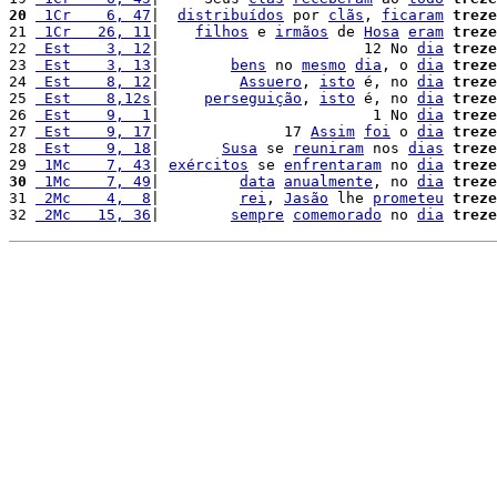
20
 1Cr    6, 47
|  
distribuídos
 por 
clãs
, 
ficaram
treze
21 
 1Cr   26, 11
|    
filhos
 e 
irmãos
 de 
Hosa
eram
treze
22 
 Est    3, 12
|                       12 No 
dia
treze
23 
 Est    3, 13
|        
bens
 no 
mesmo
dia
, o 
dia
treze
24 
 Est    8, 12
|         
Assuero
, 
isto
 é, no 
dia
treze
25 
 Est    8,12s
|     
perseguição
, 
isto
 é, no 
dia
treze
26 
 Est    9,  1
|                        1 No 
dia
treze
27 
 Est    9, 17
|              17 
Assim
foi
 o 
dia
treze
28 
 Est    9, 18
|       
Susa
 se 
reuniram
 nos 
dias
treze
29 
 1Mc    7, 43
| 
exércitos
 se 
enfrentaram
 no 
dia
treze
30
 1Mc    7, 49
|         
data
anualmente
, no 
dia
treze
31 
 2Mc    4,  8
|         
rei
, 
Jasão
 lhe 
prometeu
treze
32 
 2Mc   15, 36
|        
sempre
comemorado
 no 
dia
treze