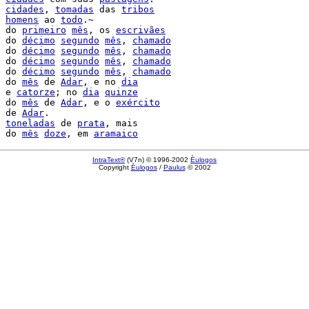
cidades
, 
tomadas
 das 
tribos
homens
 ao 
todo
.~

 do 
primeiro
mês
, os 
escrivães
 do 
décimo
segundo
mês
, 
chamado
 do 
décimo
segundo
mês
, 
chamado
 do 
décimo
segundo
mês
, 
chamado
 do 
décimo
segundo
mês
, 
chamado
 do 
mês
 de 
Adar
, e no 
dia
 e 
catorze
; no 
dia
quinze
 do 
mês
 de 
Adar
, e o 
exército
 de 
Adar
.

toneladas
 de 
prata
, mais

 do 
mês
doze
, em 
aramaico
IntraText®
(V7n) © 1996-2002
Èulogos
Copyright
Èulogos
/
Paulus
© 2002