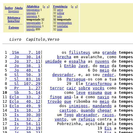
Alfabética
[
«
»
]
Freqüência
[
«
»
]
Índice
Ajuda
temperança
1
32
serve
Imprimir
tempero
2
32
sobrar
temperos
1
32
solo
Biblioteca
tempestade 32
32 tempestade
IntraText
tempestades
2
32
testemunhos
tempestuoso
1
32
toneladas
Èulogos
templo
899
32
treze
Livro  Capítulo,Verso
 1 
 1Sm    7, 10
|        os 
filisteus
 uma 
grande
tempes
 2 
  Jo   30, 14
|      
brecha
 em avalanche, como 
tempes
 3 
  Jo   37, 11
| 
umidade
 e 
espalha
 as 
nuvens
 de 
tempes
 4 
  Jo   38,  1
|       1 
Então
Javé
, do 
meio
 da 
tempes
 5 
  Jo   40,  6
|                   6 Do 
meio
 da 
tempes
 6 
  Sl   50,  3
|    
devorador
, e, ao seu 
redor
, 
tempes
 7 
  Sl   83, 16
|      16  
Persegue
-os com a tua 
tempes
 8 
  Sl  107, 29
|          29  Ele 
transformou
 a 
tempes
 9 
  Pr    1, 27
|   
terror
cair
sobre
vocês
 como 
tempes
10
  Sb    5, 14
|         como 
leve
espuma
que
 a 
tempes
11 
Eclo   33,  2
|   
finge
amá
-la é como 
navio
 na 
tempes
12 
Eclo   40, 12
|  
trovão
que
 ribomba no 
meio
 da 
tempes
13 
Eclo   49,  9
|       dos 
inimigos
, 
mandando
 a 
tempes
14 
  Is   10,  3
|       
castigo
, 
quando
chegar
 a 
tempes
15 
  Is   30, 30
|      um 
fogo
abrasador
, 
raios
, 
tempes
16 
  Is   32,  2
|     
vento
, um 
refúgio
 contra a 
tempes
17 
  Is   54, 11
|      Pobrezinha, açoitada pela 
tempes
18 
  Jr   23, 19
|                       19 
Eis
 a 
tempes
19 
  Jr   30, 23
|                       23 
Eis
 a 
tempes