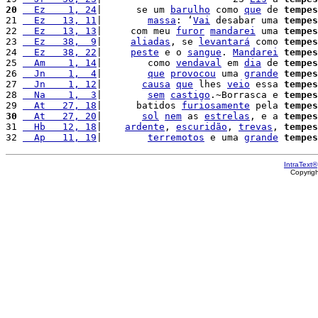
20
  Ez    1, 24
|      se um 
barulho
 como 
que
 de 
tempes
21 
  Ez   13, 11
|        
massa
: ‘
Vai
 desabar uma 
tempes
22 
  Ez   13, 13
|     com meu 
furor
mandarei
 uma 
tempes
23 
  Ez   38,  9
|     
aliadas
, se 
levantará
 como 
tempes
24 
  Ez   38, 22
|     
peste
 e o 
sangue
. 
Mandarei
tempes
25 
  Am    1, 14
|        como 
vendaval
 em 
dia
 de 
tempes
26 
  Jn    1,  4
|        
que
provocou
 uma 
grande
tempes
27 
  Jn    1, 12
|       
causa
que
 lhes 
veio
 essa 
tempes
28 
  Na    1,  3
|        
sem
castigo
.~Borrasca e 
tempes
29 
  At   27, 18
|      batidos 
furiosamente
 pela 
tempes
30
  At   27, 20
|       
sol
nem
 as 
estrelas
, e a 
tempes
31 
  Hb   12, 18
|    
ardente
, 
escuridão
, 
trevas
, 
tempes
32 
  Ap   11, 19
|        
terremotos
 e uma 
grande
tempes
IntraText®
Copyrig