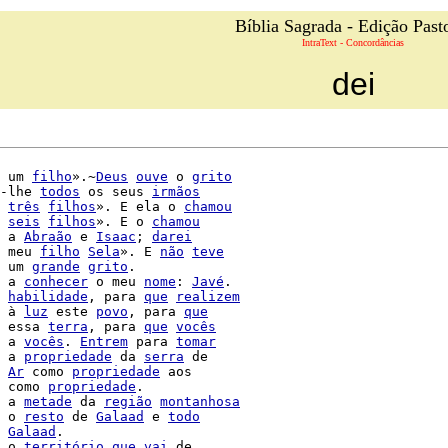
Bíblia Sagrada - Edição Past
IntraText - Concordâncias
dei
 um 
filho
».~
Deus
ouve
 o 
grito
-lhe 
todos
 os seus 
irmãos
três
filhos
». E ela o 
chamou
seis
filhos
». E o 
chamou
 a 
Abraão
 e 
Isaac
; 
darei
 meu 
filho
Sela
». E 
não
teve
 um 
grande
grito
.

 a 
conhecer
 o meu 
nome
: 
Javé
.

habilidade
, para 
que
realizem
 à 
luz
 este 
povo
, para 
que
 essa 
terra
, para 
que
vocês
 a 
vocês
. 
Entrem
 para 
tomar
 a 
propriedade
 da 
serra
 de

Ar
 como 
propriedade
 aos

 como 
propriedade
.

 a 
metade
 da 
região
montanhosa
 o 
resto
 de 
Galaad
 e 
todo
Galaad
.

 o 
território
que
vai