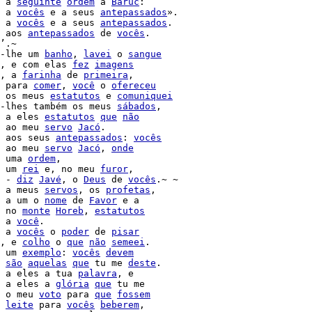
 a 
seguinte
ordem
 a 
Baruc
 a 
vocês
 e a seus 
antepassados
».

 a 
vocês
 e a seus 
antepassados
.

 aos 
antepassados
 de 
vocês
.

’.~

-lhe um 
banho
, 
lavei
 o 
sangue
, e com elas 
fez
imagens
, a 
farinha
 de 
primeira
,

 para 
comer
, 
você
 o 
ofereceu
 os meus 
estatutos
 e 
comuniquei
-lhes também os meus 
sábados
 a eles 
estatutos
que
não
 ao meu 
servo
Jacó
.

 aos seus 
antepassados
: 
vocês
 ao meu 
servo
Jacó
, 
onde
 uma 
ordem
,

 um 
rei
 e, no meu 
furor
,

 - 
diz
Javé
, o 
Deus
 de 
vocês
.~ ~

 a meus 
servos
, os 
profetas
,

 a um o 
nome
 de 
Favor
 e a

 no 
monte
Horeb
, 
estatutos
 a 
você
.

 a 
vocês
 o 
poder
 de 
pisar
, e 
colho
 o 
que
não
semeei
.

 um 
exemplo
: 
vocês
devem
são
aquelas
que
 tu me 
deste
.

 a eles a tua 
palavra
, e

 a eles a 
glória
que
 tu me

 o meu 
voto
 para 
que
fossem
leite
 para 
vocês
beberem
,
