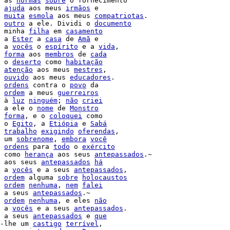
 as 
normas
sobre
ajuda
 aos meus 
irmãos
 e

muita
esmola
 aos meus 
compatriotas
.

outro
 a ele. Dividi o 
documento
 minha 
filha
 em 
casamento
 a 
Ester
 a 
casa
 de 
Amã
 e

 a 
vocês
 o 
espírito
 e a 
vida
,

forma
 aos 
membros
 de 
cada
 o 
deserto
 como 
habitação
atenção
 aos meus 
mestres
,

ouvido
 aos meus 
educadores
ordens
 contra o 
povo
 da

ordem
 a meus 
guerreiros
 à 
luz
ninguém
; 
não
criei
 a ele o 
nome
 de 
Monstro
forma
, e o 
coloquei
 como

 o 
Egito
, a 
Etiópia
 e 
Sabá
trabalho
exigindo
oferendas
,

 um 
sobrenome
, 
embora
você
ordens
 para 
todo
 o 
exército
 como 
herança
 aos seus 
antepassados
 aos seus 
antepassados
há
 a 
vocês
 e a seus 
antepassados
,

ordem
 alguma 
sobre
holocaustos
ordem
nenhuma
, 
nem
falei
 a seus 
antepassados
.~

ordem
nenhuma
, e eles 
não
 a 
vocês
 e a seus 
antepassados
.

 a seus 
antepassados
 e 
que
-lhe um 
castigo
terrível
,
