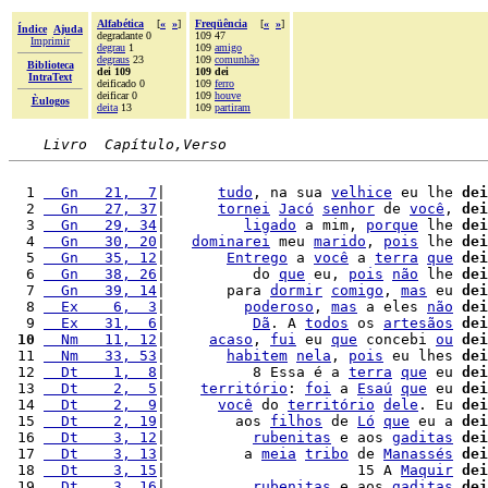
Alfabética
[
«
»
]
Freqüência
[
«
»
]
Índice
Ajuda
degradante 0
109 47
Imprimir
degrau
1
109
amigo
degraus
23
109
comunhão
Biblioteca
dei 109
109 dei
IntraText
deificado 0
109
ferro
deificar 0
109
houve
Èulogos
deita
13
109
partiram
Livro  Capítulo,Verso
  1 
  Gn   21,  7
|      
tudo
, na sua 
velhice
 eu lhe 
dei
  2 
  Gn   27, 37
|      
tornei
Jacó
senhor
 de 
você
, 
dei
  3 
  Gn   29, 34
|         
ligado
 a mim, 
porque
 lhe 
dei
  4 
  Gn   30, 20
|   
dominarei
 meu 
marido
, 
pois
 lhe 
dei
  5 
  Gn   35, 12
|       
Entrego
 a 
você
 a 
terra
que
dei
  6 
  Gn   38, 26
|          do 
que
 eu, 
pois
não
 lhe 
dei
  7 
  Gn   39, 14
|       para 
dormir
comigo
, 
mas
 eu 
dei
  8 
  Ex    6,  3
|         
poderoso
, 
mas
 a eles 
não
dei
  9 
  Ex   31,  6
|          
Dã
. A 
todos
 os 
artesãos
dei
 10
  Nm   11, 12
|     
acaso
, 
fui
 eu 
que
 concebi 
ou
dei
 11 
  Nm   33, 53
|       
habitem
nela
, 
pois
 eu lhes 
dei
 12 
  Dt    1,  8
|          8 Essa é a 
terra
que
 eu 
dei
 13 
  Dt    2,  5
|    
território
: 
foi
 a 
Esaú
que
 eu 
dei
 14 
  Dt    2,  9
|      
você
 do 
território
dele
. Eu 
dei
 15 
  Dt    2, 19
|        aos 
filhos
 de 
Ló
que
 eu a 
dei
 16 
  Dt    3, 12
|          
rubenitas
 e aos 
gaditas
dei
 17 
  Dt    3, 13
|         a 
meia
tribo
 de 
Manassés
dei
 18 
  Dt    3, 15
|                      15 A 
Maquir
dei
 19 
  Dt    3, 16
|          
rubenitas
 e aos 
gaditas
dei