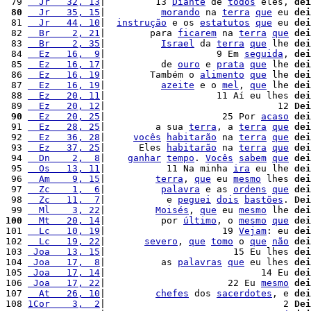
 79 
  Jr   32, 13
|         13 
Diante
 de 
todos
 eles, 
dei
 80
  Jr   35, 15
|          
morando
 na 
terra
que
 eu 
dei
 81 
  Jr   44, 10
|  
instrução
 e os 
estatutos
que
 eu 
dei
 82 
  Br    2, 21
|        para 
ficarem
 na 
terra
que
dei
 83 
  Br    2, 35
|          
Israel
 da 
terra
que
 lhe 
dei
 84 
  Ez   16,  9
|                    9 Em 
seguida
, 
dei
 85 
  Ez   16, 17
|          de 
ouro
 e 
prata
que
 lhe 
dei
 86 
  Ez   16, 19
|        Também o 
alimento
que
 lhe 
dei
 87 
  Ez   16, 19
|          
azeite
 e o 
mel
, 
que
 lhe 
dei
 88 
  Ez   20, 11
|                    11 Aí eu lhes 
dei
 89 
  Ez   20, 12
|                               12 
Dei
 90
  Ez   20, 25
|                     25 Por 
acaso
dei
 91 
  Ez   28, 25
|         a sua 
terra
, a 
terra
que
dei
 92 
  Ez   36, 28
|     
vocês
habitarão
 na 
terra
que
dei
 93 
  Ez   37, 25
|      Eles 
habitarão
 na 
terra
que
dei
 94 
  Dn    2,  8
|    
ganhar
tempo
. 
Vocês
sabem
que
dei
 95 
  Os   13, 11
|           11 Na minha 
ira
 eu lhe 
dei
 96 
  Am    9, 15
|         
terra
, 
que
 eu 
mesmo
 lhes 
dei
 97 
  Zc    1,  6
|          
palavra
 e as 
ordens
que
dei
 98 
  Zc   11,  7
|           e 
peguei
dois
bastões
. 
Dei
 99 
  Ml    3, 22
|         
Moisés
, 
que
 eu 
mesmo
 lhe 
dei
100
  Mt   20, 14
|          por 
último
, o 
mesmo
que
dei
101 
  Lc   10, 19
|                     19 
Vejam
: eu 
dei
102 
  Lc   19, 22
|       
severo
, 
que
tomo
 o 
que
não
dei
103 
 Joa   13, 15
|                       15 Eu lhes 
dei
104 
 Joa   17,  8
|          as 
palavras
que
 eu lhes 
dei
105 
 Joa   17, 14
|                            14 Eu 
dei
106 
 Joa   17, 22
|                      22 Eu 
mesmo
dei
107 
  At   26, 10
|         
chefes
 dos 
sacerdotes
, e 
dei
108 
1Cor    3,  2
|                                2 
Dei