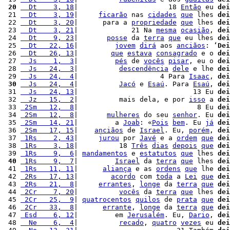
 20
  Dt    3, 18
|                      18 
Então
 eu 
dei
 21 
  Dt    3, 19
|     
ficarão
 nas 
cidades
que
 lhes 
dei
 22 
  Dt    3, 20
|      para a 
propriedade
que
 lhes 
dei
 23 
  Dt    3, 21
|             21 Na 
mesma
ocasião
, 
dei
 24 
  Dt    9, 23
|       
posse
 da 
terra
que
 eu lhes 
dei
 25 
  Dt   22, 16
|         
jovem
dirá
 aos 
anciãos
: ‘
Dei
 26 
  Dt   26, 13
|        
que
estava
consagrado
 e o 
dei
 27 
  Js    1,  3
|         
pés
 de 
vocês
pisar
, eu o 
dei
 28 
  Js   24,  3
|          
descendência
dele
 e lhe 
dei
 29 
  Js   24,  4
|                    4 Para 
Isaac
, 
dei
 30
  Js   24,  4
|          
Jacó
 e 
Esaú
. Para 
Esaú
, 
dei
 31 
  Js   24, 13
|                            13 Eu 
dei
 32 
  Jz   15,  2
|          mais dela, e por 
isso
 a 
dei
 33 
 2Sm   12,  8
|                             8 Eu 
dei
 34 
 2Sm   12,  8
|       
mulheres
 do seu 
senhor
. Eu 
dei
 35 
 2Sm   14, 21
|         a 
Joab
: «
Pois
bem
. Eu 
já
dei
 36 
 2Sm   17, 15
|    
anciãos
 de 
Israel
. Eu, 
porém
, 
dei
 37 
 1Rs    2, 43
|     
jurou
 por 
Javé
 e a 
ordem
que
dei
 38 
 1Rs    3, 18
|          18 
Três
dias
depois
que
dei
 39 
 1Rs    9,  6
| 
mandamentos
 e 
estatutos
que
 lhes 
dei
 40
 1Rs    9,  7
|         
Israel
 da 
terra
que
 lhes 
dei
 41 
 1Rs   11, 11
|      
aliança
 e as 
ordens
que
 lhe 
dei
 42 
 2Rs   17, 13
|        
acordo
 com 
toda
 a 
Lei
que
dei
 43 
 2Rs   21,  8
|     
errantes
, 
longe
 da 
terra
que
dei
 44 
 2Cr    7, 20
|          
vocês
 da 
terra
que
 lhes 
dei
 45 
 2Cr   25,  9
| 
quatrocentos
quilos
 de 
prata
que
dei
 46 
 2Cr   33,  8
|      
errante
, 
longe
 da 
terra
que
dei
 47 
 Esd    6, 12
|         em 
Jerusalém
. Eu, 
Dario
, 
dei
 48 
  Ne    6,  4
|          
recado
, 
quatro
vezes
 eu 
dei