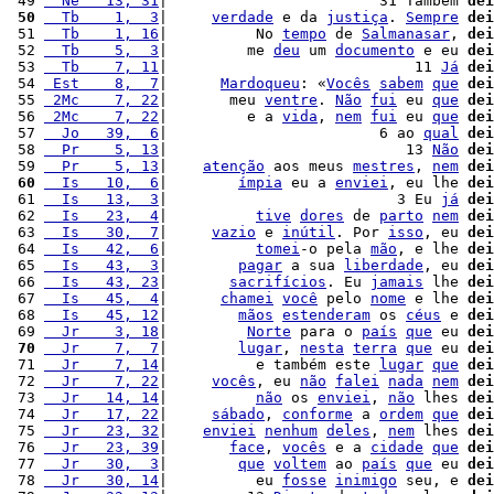
 49 
  Ne   13, 31
|                        31 Também 
dei
 50
  Tb    1,  3
|     
verdade
 e da 
justiça
. 
Sempre
dei
 51 
  Tb    1, 16
|          No 
tempo
 de 
Salmanasar
, 
dei
 52 
  Tb    5,  3
|         me 
deu
 um 
documento
 e eu 
dei
 53 
  Tb    7, 11
|                            11 
Já
dei
 54 
 Est    8,  7
|      
Mardoqueu
: «
Vocês
sabem
que
dei
 55 
 2Mc    7, 22
|       meu 
ventre
. 
Não
fui
 eu 
que
dei
 56 
 2Mc    7, 22
|         e a 
vida
, 
nem
fui
 eu 
que
dei
 57 
  Jo   39,  6
|                        6 ao 
qual
dei
 58 
  Pr    5, 13
|                           13 
Não
dei
 59 
  Pr    5, 13
|    
atenção
 aos meus 
mestres
, 
nem
dei
 60
  Is   10,  6
|        
ímpia
 eu a 
enviei
, eu lhe 
dei
 61 
  Is   13,  3
|                          3 Eu 
já
dei
 62 
  Is   23,  4
|          
tive
dores
 de 
parto
nem
dei
 63 
  Is   30,  7
|     
vazio
 e 
inútil
. Por 
isso
, eu 
dei
 64 
  Is   42,  6
|          
tomei
-o pela 
mão
, e lhe 
dei
 65 
  Is   43,  3
|        
pagar
 a sua 
liberdade
, eu 
dei
 66 
  Is   43, 23
|       
sacrifícios
. Eu 
jamais
 lhe 
dei
 67 
  Is   45,  4
|      
chamei
você
 pelo 
nome
 e lhe 
dei
 68 
  Is   45, 12
|        
mãos
estenderam
 os 
céus
 e 
dei
 69 
  Jr    3, 18
|         
Norte
 para o 
país
que
 eu 
dei
 70
  Jr    7,  7
|        
lugar
, 
nesta
terra
que
 eu 
dei
 71 
  Jr    7, 14
|          e também este 
lugar
que
dei
 72 
  Jr    7, 22
|     
vocês
, eu 
não
falei
nada
nem
dei
 73 
  Jr   14, 14
|          
não
 os 
enviei
, 
não
 lhes 
dei
 74 
  Jr   17, 22
|     
sábado
, 
conforme
 a 
ordem
que
dei
 75 
  Jr   23, 32
|    
enviei
nenhum
deles
, 
nem
 lhes 
dei
 76 
  Jr   23, 39
|       
face
, 
vocês
 e a 
cidade
que
dei
 77 
  Jr   30,  3
|        
que
voltem
 ao 
país
que
 eu 
dei
 78 
  Jr   30, 14
|          eu 
fosse
inimigo
 seu, e 
dei