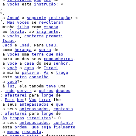
 a 
vocês
 esta 
instrução
: «

,

».

 a 
Josué
 a 
seguinte
instrução
: «

’. 
Mas
vocês
 se 
revoltaram
 minha 
filha
 como 
esposa
 ao 
levita
, ao 
imigrante
,

 a 
vocês
, 
conforme
prometi
Isaac
.

Jacó
 e 
Esaú
. Para 
Esaú
 como 
herança
 a 
serra
 de

 a 
vocês
 uma 
terra
que
não
 para um dos seus 
companheiros
.

 a 
você
 a 
casa
 do seu 
senhor
.

 a 
você
 a 
casa
 de 
Israel
 a minha 
palavra
. 
Vá
 e 
traga
 este 
outro
conselho
.

 a 
você
?»

 à 
luz
, ela também 
teve
 uma

, 
indo
servir
 a 
outros
deuses
; 
afastarei
 para 
longe
 de

. 
Pois
bem
! 
Vou
tirar
-lhe

 a seus 
antepassados
 e 
que
 a seus 
antepassados
, 
contanto
; 
afastarei
 para 
longe
 de

às
tropas
israelitas
?» O

 a seus 
antepassados
, 
contanto
 esta 
ordem
. 
Que
seja
fielmente
 a 
mesma
resposta
.
