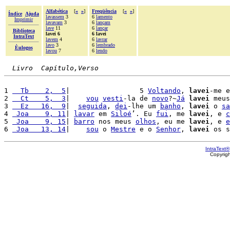
Alfabética
[
«
»
]
Freqüência
[
«
»
]
Índice
Ajuda
lavassem
3
6
lamento
Imprimir
lavavam
3
6
lançam
lave
11
6
lançar
Biblioteca
lavei 6
6 lavei
IntraText
lavem
4
6
lavrar
lavo
3
6
lembrado
Èulogos
lavou
7
6
lendo
Livro  Capítulo,Verso
1 
  Tb    2,  5
|                 5 
Voltando
, 
lavei
-me e
2 
  Ct    5,  3
|    
vou
vesti
-la de 
novo
?~
Já
lavei
 meus
3 
  Ez   16,  9
|  
seguida
, 
dei
-lhe um 
banho
, 
lavei
 o 
sa
4 
 Joa    9, 11
| 
lavar
 em 
Siloé
’. Eu 
fui
, me 
lavei
, e 
c
5 
 Joa    9, 15
| 
barro
 nos meus 
olhos
, eu me 
lavei
, e 
e
6 
 Joa   13, 14
|    
sou
 o 
Mestre
 e o 
Senhor
, 
lavei
 os s
IntraText®
Copyrig