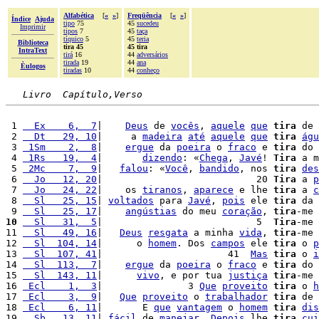
Alfabética
[
«
»
]
Freqüência
[
«
»
]
Índice
Ajuda
tipo
75
45
sucedeu
Imprimir
tipos
7
45
taça
tíquico
5
45
teria
Biblioteca
tira 45
45 tira
IntraText
tirá
16
44
adversários
tirada
19
44
ana
Èulogos
tiradas
10
44
conheço
Livro  Capítulo,Verso
 1 
  Ex    6,  7
|    
Deus
 de 
vocês
, 
aquele
que
tira
 de 
 2 
  Dt   29, 10
|     a 
madeira
até
aquele
que
tira
águ
 3 
 1Sm    2,  8
|    
ergue
 da 
poeira
 o 
fraco
 e 
tira
 do 
 4 
 1Rs   19,  4
|       
dizendo
: «
Chega
, 
Javé
! 
Tira
 a m
 5 
 2Mc    7,  9
|   
falou
: «
Você
, 
bandido
, nos 
tira
des
 6 
  Jo   12, 20
|                           20 
Tira
 a 
p
 7 
  Jo   24, 22
|    os 
tiranos
, 
aparece
 e lhe 
tira
 a 
c
 8 
  Sl   25, 15
| 
voltados
 para 
Javé
, 
pois
 ele 
tira
 da 
 9 
  Sl   25, 17
|    
angústias
 do meu 
coração
, 
tira
-me 
10
  Sl   31,  5
|                           5  
Tira
-me 
11 
  Sl   49, 16
|   
Deus
resgata
 a minha 
vida
, 
tira
-me 
12 
  Sl  104, 14
|      o 
homem
. Dos 
campos
 ele 
tira
 o 
p
13 
  Sl  107, 41
|                      41  
Mas
tira
 o 
i
14 
  Sl  113,  7
|    
ergue
 da 
poeira
 o 
fraco
 e 
tira
 do 
15 
  Sl  143, 11
|      
vivo
, e por tua 
justiça
tira
-me 
16 
 Ecl    1,  3
|               3 
Que
proveito
tira
 o 
h
17 
 Ecl    3,  9
|   
Que
proveito
 o 
trabalhador
tira
 de 
18 
 Ecl    6, 11
|       E 
que
vantagem
 o 
homem
tira
dis
19 
  Sb   13, 11
| 
fácil
 de 
manejar
. 
Depois
 lhe 
tira
cui