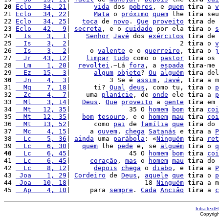
20
Eclo   34, 21
|      
vida
 dos 
pobres
, e 
quem
tira
 a 
v
21 
Eclo   34, 22
|      
Mata
 o 
próximo
quem
 lhe 
tira
 seu
22 
Eclo   34, 25
|   
toca
 de 
novo
. 
Que
proveito
tira
 de 
23 
Eclo   42,  9
| 
secreta
, e o 
cuidado
 por ela 
tira
 o 
s
24 
  Is    3,  1
|    
Senhor
Javé
 dos 
exércitos
tira
 de 
25 
  Is    3,  2
|                            2 
tira
 o 
v
26 
  Is    3,  2
|     o 
valente
 e o 
guerreiro
, 
tira
 o 
j
27 
  Jr   43, 12
|    
limpar
tudo
 como o 
pastor
tira
 os 
28 
  Lm    1, 20
|  
revoltei
.~Lá 
fora
, a 
espada
tira
-me 
29 
  Ez   15,  3
|      
algum
objeto
? 
Ou
alguém
tira
 del
30
  Jn    4,  3
|          3 Se é 
assim
, 
Javé
, 
tira
 a m
31 
  Mq    7, 18
|      ti? 
Qual
deus
, como tu, 
tira
 o 
p
32 
  Zc    4,  7
|    uma 
planície
, de 
onde
 ele 
tira
 a 
p
33 
  Ml    3, 14
|   
Deus
. 
Que
proveito
 a 
gente
tira
 em 
34 
  Mt   12, 35
|               35 O 
homem
bom
tira
coi
35 
  Mt   12, 35
|   
bom
tesouro
, e o 
homem
mau
tira
coi
36 
  Mt   13, 52
|      como 
pai
 de 
família
que
tira
 do 
37 
  Mc    4, 15
|     a 
ouvem
, 
chega
Satanás
 e 
tira
 a 
P
38 
  Lc    5, 36
| 
ainda
 uma 
parábola
: «
Ninguém
tira
ret
39 
  Lc    6, 30
|   
quem
 lhe 
pede
 e, se 
alguém
tira
 o 
q
40
  Lc    6, 45
|               45 O 
homem
bom
tira
coi
41 
  Lc    6, 45
|     
coração
, 
mas
 o 
homem
mau
tira
 do 
42 
  Lc    8, 12
|      
depois
chega
 o 
diabo
, e 
tira
 a 
P
43 
 Joa    1, 29
| 
Cordeiro
 de 
Deus
, 
aquele
que
tira
 o 
p
44 
 Joa   10, 18
|                   18 
Ninguém
tira
 a m
45 
  Ap    4, 10
|     para 
sempre
. 
Cada
Ancião
tira
 a 
c
IntraText®
Copyrig