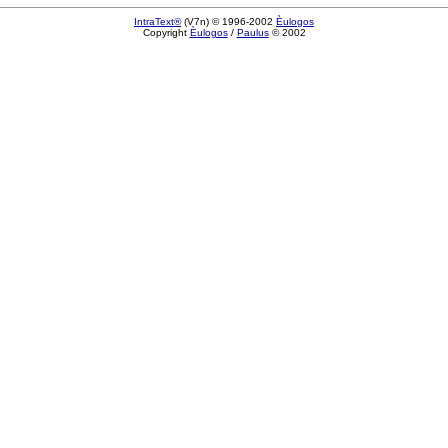
IntraText®
(V7n) © 1996-2002
Èulogos
Copyright
Èulogos
/
Paulus
© 2002