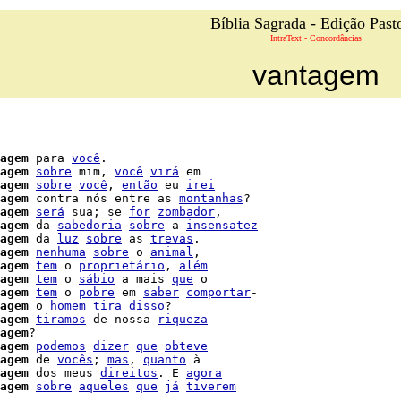
Bíblia Sagrada - Edição Past
IntraText - Concordâncias
vantagem
agem
 para 
você
.

agem
sobre
 mim, 
você
virá
 em

agem
sobre
você
, 
então
 eu 
irei
agem
 contra nós entre as 
montanhas
?

agem
será
 sua; se 
for
zombador
,

agem
 da 
sabedoria
sobre
 a 
insensatez
agem
 da 
luz
sobre
 as 
trevas
.

agem
nenhuma
sobre
 o 
animal
,

agem
tem
 o 
proprietário
, 
além
agem
tem
 o 
sábio
 a mais 
que
 o

agem
tem
 o 
pobre
 em 
saber
comportar
-

agem
 o 
homem
tira
disso
?

agem
tiramos
 de nossa 
riqueza
agem
?

agem
podemos
dizer
que
obteve
agem
 de 
vocês
; 
mas
, 
quanto
 à

agem
 dos meus 
direitos
. E 
agora
agem
sobre
aqueles
que
já
tiverem