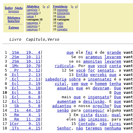
Alfabética
[
«
»
]
Freqüência
[
«
»
]
Índice
Ajuda
vanglorie
2
18
tremendo
Imprimir
vanguarda
2
18
tribulações
vanias
1
18
túnicas
Biblioteca
vantagem 18
18 vantagem
IntraText
vantagens
2
18
vazio
vantajosa
1
18
vidas
Èulogos
vantajoso
2
18
vingador
Livro  Capítulo,Verso
 1 
 1Sm   19,  4
|          
que
 ele 
fez
 é de 
grande
vant
 2 
 2Sm   10, 11
|            Se os 
arameus
levarem
vant
 3 
 2Sm   10, 11
|           se os 
amonitas
levarem
vant
 4 
 1Mc   10, 70
|     
ridícula
. Por 
que
você
conta
vant
 5 
  Pr    9, 12
|        12 Se 
você
for
sensato
, a 
vant
 6 
 Ecl    2, 13
|           13 
Então
percebi
que
 a 
vant
 7 
 Ecl    2, 13
| 
sabedoria
sobre
 a 
insensatez
 é a 
vant
 8 
 Ecl    3, 19
|     
vital
, 
sem
que
 o 
homem
tenha
vant
 9 
 Ecl    5, 10
|      
aqueles
que
 as 
devoram
. 
Que
vant
10
 Ecl    6,  8
|                            8 
Que
vant
11 
 Ecl    6,  8
|        mais 
que
 o 
insensato
? 
Que
vant
12 
 Ecl    6, 11
|      
aumentam
 a 
desilusão
. E 
que
vant
13 
  Sb    5,  8
|    
adiantou
 o nosso 
orgulho
? 
Que
vant
14 
  Is   44, 10
|      
senão
 para 
conseguir
 alguma 
vant
15 
  Rm    4,  1
|           1 Em 
vista
disso
, 
qual
vant
16 
  Rm   11, 28
|          eles 
são
inimigos
, para 
vant
17 
1Cor    9, 15
|            15 
Contudo
, 
não
tirei
vant
18 
 1Ts    4, 15
|      
Senhor
, 
não
teremos
nenhuma
vant