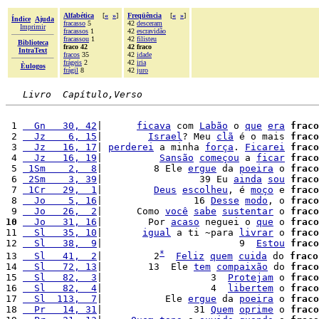
Alfabética
[
«
»
]
Freqüência
[
«
»
]
Índice
Ajuda
fracasso
5
42
desceram
Imprimir
fracassos
1
42
escravidão
fracassou
1
42
filisteu
Biblioteca
fraco 42
42 fraco
IntraText
fracos
35
42
idade
frágeis
2
42
iria
Èulogos
frágil
8
42
juro
Livro  Capítulo,Verso
 1 
  Gn   30, 42
|      
ficava
 com 
Labão
 o 
que
era
fraco
 2 
  Jz    6, 15
|        
Israel
? Meu 
clã
 é o mais 
fraco
 3 
  Jz   16, 17
| 
perderei
 a minha 
força
. 
Ficarei
fraco
 4 
  Jz   16, 19
|          
Sansão
começou
 a 
ficar
fraco
 5 
 1Sm    2,  8
|         8 Ele 
ergue
 da 
poeira
 o 
fraco
 6 
 2Sm    3, 39
|                 39 Eu 
ainda
sou
fraco
 7 
 1Cr   29,  1
|         
Deus
escolheu
, é 
moço
 e 
fraco
 8 
  Jo    5, 16
|                16 
Desse
modo
, o 
fraco
 9 
  Jo   26,  2
|      Como 
você
sabe
sustentar
 o 
fraco
10
  Jo   31, 16
|        Por 
acaso
 neguei o 
que
 o 
fraco
11 
  Sl   35, 10
|       
igual
 a ti ~para 
livrar
 o 
fraco
12 
  Sl   38,  9
|                        9  
Estou
fraco
*
13 
  Sl   41,  2
|         2
Feliz
quem
cuida
 do 
fraco
14 
  Sl   72, 13
|        13  Ele 
tem
compaixão
 do 
fraco
15 
  Sl   82,  3
|                   3  
Protejam
 o 
fraco
16 
  Sl   82,  4
|                   4  
libertem
 o 
fraco
17 
  Sl  113,  7
|           Ele 
ergue
 da 
poeira
 o 
fraco
18 
  Pr   14, 31
|                31 
Quem
oprime
 o 
fraco