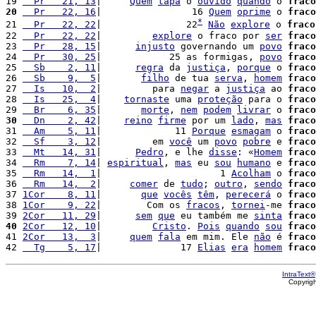
19 
  Pr   21, 13
|     
Quem
tapa
 o 
ouvido
quando
 o 
fraco
20
  Pr   22, 16
|                16 
Quem
oprime
 o 
fraco
*
21 
  Pr   22, 22
|               22
Não
explore
 o 
fraco
22 
  Pr   22, 22
|         
explore
 o fraco por 
ser
fraco
23 
  Pr   28, 15
|      
injusto
 governando um 
povo
fraco
24 
  Pr   30, 25
|            25 as formigas, 
povo
fraco
25 
  Sb    2, 11
|      
regra
 da 
justiça
, 
porque
 o 
fraco
26 
  Sb    9,  5
|       
filho
 de tua 
serva
, 
homem
fraco
27 
  Is   10,  2
|         para 
negar
 a 
justiça
 ao 
fraco
28 
  Is   25,  4
|    
tornaste
 uma 
proteção
 para o 
fraco
29 
  Br    6, 35
|       
morte
, 
nem
podem
livrar
 o 
fraco
30
  Dn    2, 42
|    
reino
firme
 por um 
lado
, 
mas
fraco
31 
  Am    5, 11
|             11 
Porque
esmagam
 o 
fraco
32 
  Sf    3, 12
|         em 
você
 um 
povo
pobre
 e 
fraco
33 
  Mt   14, 31
|      
Pedro
, e lhe 
disse
: «
Homem
fraco
34 
  Rm    7, 14
| 
espiritual
, 
mas
 eu 
sou
humano
 e 
fraco
35 
  Rm   14,  1
|                     1 
Acolham
 o 
fraco
36 
  Rm   14,  2
|     
comer
 de 
tudo
; 
outro
, 
sendo
fraco
37 
1Cor    8, 11
|       
que
vocês
têm
, 
perecerá
 o 
fraco
38 
1Cor    9, 22
|        Com os 
fracos
, 
tornei
-me 
fraco
39 
2Cor   11, 29
|      
sem
que
 eu também me 
sinta
fraco
40
2Cor   12, 10
|         
Cristo
. 
Pois
quando
sou
fraco
41 
2Cor   13,  3
|     
quem
fala
 em mim. Ele 
não
 é 
fraco
42 
  Tg    5, 17
|              17 
Elias
era
homem
fraco
IntraText®
Copyrig