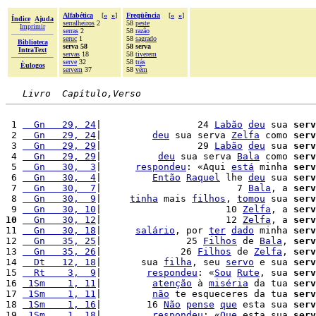
Alfabética
[
«
»
]
Freqüência
[
«
»
]
Índice
Ajuda
serralheiros
2
58
peste
Imprimir
serras
2
58
razão
seruc
1
58
sagrado
Biblioteca
serva 58
58 serva
IntraText
servas
18
58
tiverem
serve
32
58
trás
Èulogos
servem
37
58
vêm
Livro  Capítulo,Verso
 1 
  Gn   29, 24
|                 24 
Labão
deu
 sua 
serv
 2 
  Gn   29, 24
|         
deu
 sua serva 
Zelfa
 como 
serv
 3 
  Gn   29, 29
|                 29 
Labão
deu
 sua 
serv
 4 
  Gn   29, 29
|          
deu
 sua serva 
Bala
 como 
serv
 5 
  Gn   30,  3
|      
respondeu
: «Aqui 
está
 minha 
serv
 6 
  Gn   30,  4
|         
Então
Raquel
 lhe 
deu
 sua 
serv
 7 
  Gn   30,  7
|                        7 
Bala
, a 
serv
 8 
  Gn   30,  9
|     
tinha
 mais 
filhos
, 
tomou
 sua 
serv
 9 
  Gn   30, 10
|                      10 
Zelfa
, a 
serv
10
  Gn   30, 12
|                      12 
Zelfa
, a 
serv
11 
  Gn   30, 18
|      
salário
, por 
ter
dado
 minha 
serv
12 
  Gn   35, 25
|               25 
Filhos
 de 
Bala
, 
serv
13 
  Gn   35, 26
|              26 
Filhos
 de 
Zelfa
, 
serv
14 
  Dt   12, 18
|       sua 
filha
, seu 
servo
 e sua 
serv
15 
  Rt    3,  9
|        
respondeu
: «
Sou
Rute
, sua 
serv
16 
 1Sm    1, 11
|         
atenção
 à 
miséria
 da tua 
serv
17 
 1Sm    1, 11
|         
não
 te esqueceres da tua 
serv
18 
 1Sm    1, 16
|        16 
Não
pense
que
 esta sua 
serv
19 
 1Sm    1, 18
|         
respondeu
: «
Que
 esta sua 
serv