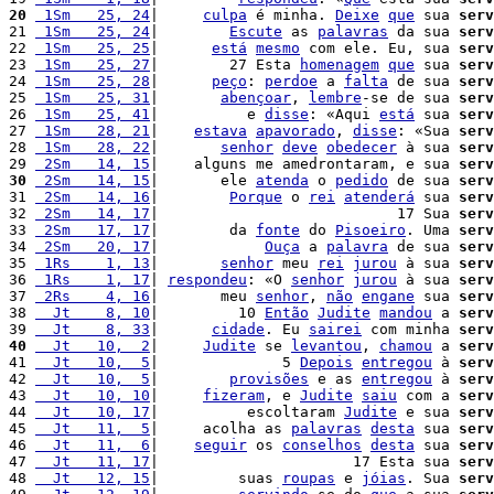
20
 1Sm   25, 24
|     
culpa
 é minha. 
Deixe
que
 sua 
serv
21 
 1Sm   25, 24
|        
Escute
 as 
palavras
 da sua 
serv
22 
 1Sm   25, 25
|      
está
mesmo
 com ele. Eu, sua 
serv
23 
 1Sm   25, 27
|        27 Esta 
homenagem
que
 sua 
serv
24 
 1Sm   25, 28
|      
peço
: 
perdoe
 a 
falta
 de sua 
serv
25 
 1Sm   25, 31
|       
abençoar
, 
lembre
-se de sua 
serv
26 
 1Sm   25, 41
|          e 
disse
: «Aqui 
está
 sua 
serv
27 
 1Sm   28, 21
|    
estava
apavorado
, 
disse
: «Sua 
serv
28 
 1Sm   28, 22
|       
senhor
deve
obedecer
 à sua 
serv
29 
 2Sm   14, 15
|    alguns me amedrontaram, e sua 
serv
30
 2Sm   14, 15
|       ele 
atenda
 o 
pedido
 de sua 
serv
31 
 2Sm   14, 16
|        
Porque
 o 
rei
atenderá
 sua 
serv
32 
 2Sm   14, 17
|                           17 Sua 
serv
33 
 2Sm   17, 17
|        da 
fonte
 do 
Pisoeiro
. Uma 
serv
34 
 2Sm   20, 17
|            
Ouça
 a 
palavra
 de sua 
serv
35 
 1Rs    1, 13
|       
senhor
 meu 
rei
jurou
 à sua 
serv
36 
 1Rs    1, 17
| 
respondeu
: «O 
senhor
jurou
 à sua 
serv
37 
 2Rs    4, 16
|       meu 
senhor
, 
não
engane
 sua 
serv
38 
  Jt    8, 10
|         10 
Então
Judite
mandou
 a 
serv
39 
  Jt    8, 33
|      
cidade
. Eu 
sairei
 com minha 
serv
40
  Jt   10,  2
|     
Judite
 se 
levantou
, 
chamou
 a 
serv
41 
  Jt   10,  5
|              5 
Depois
entregou
 à 
serv
42 
  Jt   10,  5
|        
provisões
 e as 
entregou
 à 
serv
43 
  Jt   10, 10
|     
fizeram
, e 
Judite
saiu
 com a 
serv
44 
  Jt   10, 17
|          escoltaram 
Judite
 e sua 
serv
45 
  Jt   11,  5
|     acolha as 
palavras
desta
 sua 
serv
46 
  Jt   11,  6
|    
seguir
 os 
conselhos
desta
 sua 
serv
47 
  Jt   11, 17
|                      17 Esta sua 
serv
48 
  Jt   12, 15
|         suas 
roupas
 e 
jóias
. Sua 
serv