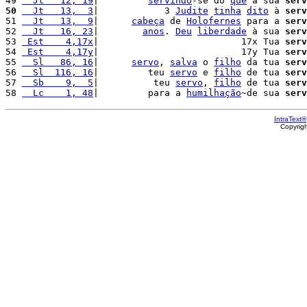
49 
  Jt   12, 19
|         
servindo
-se do 
que
 a sua 
serv
50
  Jt   13,  3
|            3 
Judite
tinha
dito
 à 
serv
51 
  Jt   13,  9
|      
cabeça
 de 
Holofernes
 para a 
serv
52 
  Jt   16, 23
|        
anos
. 
Deu
liberdade
 à sua 
serv
53 
 Est    4,17x
|                          17x Tua 
serv
54 
 Est    4,17y
|                          17y Tua 
serv
55 
  Sl   86, 16
|      
servo
, 
salva
 o 
filho
 da tua 
serv
56 
  Sl  116, 16
|         teu 
servo
 e 
filho
 de tua 
serv
57 
  Sb    9,  5
|          teu 
servo
, 
filho
 de tua 
serv
58 
  Lc    1, 48
|         para a 
humilhação
~de sua 
serv
IntraText®
Copyrig