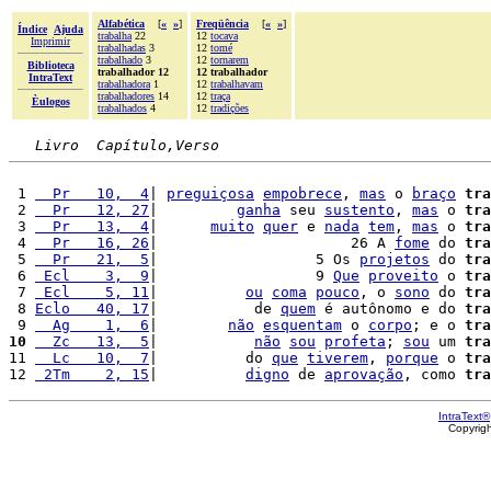
Alfabética
[
«
»
]
Freqüência
[
«
»
]
Índice
Ajuda
trabalha
22
12
tocava
Imprimir
trabalhadas
3
12
tomé
trabalhado
3
12
tornarem
Biblioteca
trabalhador 12
12 trabalhador
IntraText
trabalhadora
1
12
trabalhavam
trabalhadores
14
12
traça
Èulogos
trabalhados
4
12
tradições
Livro  Capítulo,Verso
 1 
  Pr   10,  4
| 
preguiçosa
empobrece
, 
mas
 o 
braço
tra
 2 
  Pr   12, 27
|         
ganha
 seu 
sustento
, 
mas
 o 
tra
 3 
  Pr   13,  4
|      
muito
quer
 e 
nada
tem
, 
mas
 o 
tra
 4 
  Pr   16, 26
|                      26 A 
fome
 do 
tra
 5 
  Pr   21,  5
|                  5 Os 
projetos
 do 
tra
 6 
 Ecl    3,  9
|                  9 
Que
proveito
 o 
tra
 7 
 Ecl    5, 11
|          
ou
coma
pouco
, o 
sono
 do 
tra
 8 
Eclo   40, 17
|           de 
quem
 é autônomo e do 
tra
 9 
  Ag    1,  6
|        
não
esquentam
 o 
corpo
; e o 
tra
10
  Zc   13,  5
|           
não
sou
profeta
; 
sou
 um 
tra
11 
  Lc   10,  7
|          do 
que
tiverem
, 
porque
 o 
tra
12 
 2Tm    2, 15
|          
digno
 de 
aprovação
, como 
tra
IntraText®
Copyrig