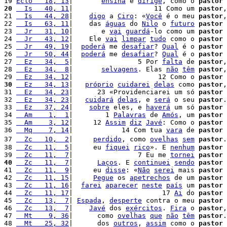
19 
Eclo   18, 13
|       
ensina
 e 
dirige
, como o 
pastor
20
  Is   40, 11
|                    11 Como um 
pastor
,
21 
  Is   44, 28
|    
digo
 a 
Ciro
: «
Você
 é o meu 
pastor
,
22 
  Is   63, 11
|    das 
águas
 do 
Nilo
 o 
futuro
pastor
 
23 
  Jr   31, 10
|       e 
vai
guardá
-lo como um 
pastor
24 
  Jr   43, 12
|    Ele 
vai
limpar
tudo
 como o 
pastor
25 
  Jr   49, 19
|  
poderá
 me 
desafiar
? 
Qual
 é o 
pastor
26 
  Jr   50, 44
|  
poderá
 me 
desafiar
? 
Qual
 é o 
pastor
27 
  Ez   34,  5
|                5 Por 
falta
 de 
pastor
,
28 
  Ez   34,  8
|       
selvagens
. Elas 
não
têm
pastor
,
29 
  Ez   34, 12
|                     12 Como o 
pastor
30
  Ez   34, 13
|   
próprio
cuidarei
delas
 como 
pastor
,
31 
  Ez   34, 23
|      23 «Providenciarei um só 
pastor
 
32 
  Ez   34, 23
|   
cuidará
delas
, e 
será
 o seu 
pastor
.

33 
  Ez   37, 24
|    
sobre
 eles, e 
haverá
 um só 
pastor
 
34 
  Am    1,  1
|        1 
Palavras
 de 
Amós
, um 
pastor
 
35 
  Am    3, 12
|     12 
Assim
diz
Javé
: Como o 
pastor
36 
  Mq    7, 14
|            14 Com tua 
vara
 de 
pastor
37 
  Zc   10,  2
|     
perdido
, como 
ovelhas
sem
pastor
.
38 
  Zc   11,  5
|     eu 
fiquei
rico
». E 
nenhum
pastor
39 
  Zc   11,  7
|                7 Eu me 
tornei
pastor
 
40
  Zc   11,  7
|      
Laços
. E 
continuei
sendo
pastor
 
41 
  Zc   11,  9
|     eu 
disse
: «
Não
serei
 mais 
pastor
 
42 
  Zc   11, 15
|     
Pegue
 os 
apetrechos
 de um 
pastor
43 
  Zc   11, 16
|  
farei
aparecer
neste
país
 um 
pastor
44 
  Zc   11, 17
|                      17 
Ai
 do 
pastor
 
45 
  Zc   13,  7
| 
Espada
, 
desperte
 contra o meu 
pastor
 
46 
  Zc   13,  7
|    
Javé
 dos 
exércitos
. 
Fira
 o 
pastor
,
47 
  Mt    9, 36
|      como 
ovelhas
que
não
têm
pastor
.

48 
  Mt   25, 32
|      dos 
outros
, 
assim
 como o 
pastor