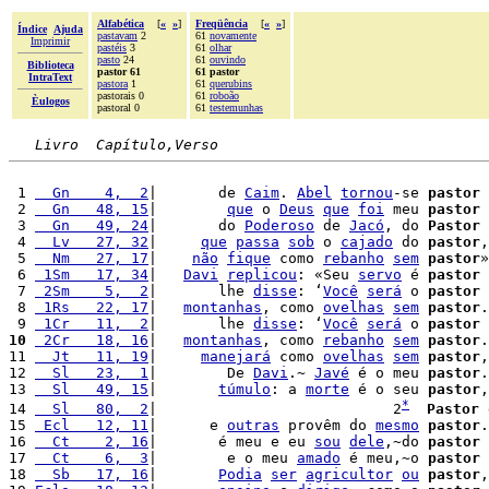
Alfabética
[
«
»
]
Freqüência
[
«
»
]
Índice
Ajuda
pastavam
2
61
novamente
Imprimir
pastéis
3
61
olhar
pasto
24
61
ouvindo
Biblioteca
pastor 61
61 pastor
IntraText
pastora
1
61
querubins
pastorais 0
61
roboão
Èulogos
pastoral 0
61
testemunhas
Livro  Capítulo,Verso
 1 
  Gn    4,  2
|       de 
Caim
. 
Abel
tornou
-se 
pastor
 
 2 
  Gn   48, 15
|        
que
 o 
Deus
que
foi
 meu 
pastor
 
 3 
  Gn   49, 24
|       do 
Poderoso
 de 
Jacó
, do 
Pastor
 
 4 
  Lv   27, 32
|     
que
passa
sob
 o 
cajado
 do 
pastor
,
 5 
  Nm   27, 17
|    
não
fique
 como 
rebanho
sem
pastor
»
 6 
 1Sm   17, 34
|   
Davi
replicou
: «Seu 
servo
 é 
pastor
 
 7 
 2Sm    5,  2
|       lhe 
disse
: ‘
Você
será
 o 
pastor
 
 8 
 1Rs   22, 17
|   
montanhas
, como 
ovelhas
sem
pastor
.
 9 
 1Cr   11,  2
|       lhe 
disse
: ‘
Você
será
 o 
pastor
 
10
 2Cr   18, 16
|   
montanhas
, como 
rebanho
sem
pastor
.
11 
  Jt   11, 19
|     
manejará
 como 
ovelhas
sem
pastor
,
12 
  Sl   23,  1
|        De 
Davi
.~ 
Javé
 é o meu 
pastor
.
13 
  Sl   49, 15
|       
túmulo
: a 
morte
 é o seu 
pastor
,
*
14 
  Sl   80,  2
|                           2
Pastor
 
15 
 Ecl   12, 11
|      e 
outras
 provêm do 
mesmo
pastor
.
16 
  Ct    2, 16
|       é meu e eu 
sou
dele
,~do 
pastor
 
17 
  Ct    6,  3
|        e o meu 
amado
 é meu,~o 
pastor
 
18 
  Sb   17, 16
|       
Podia
ser
agricultor
ou
pastor
,