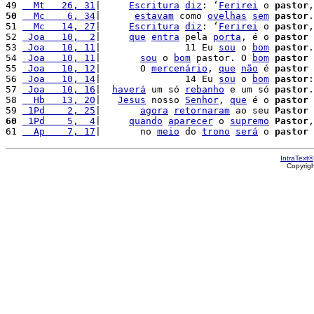
49 
  Mt   26, 31
|     
Escritura
diz
: ‘
Ferirei
 o 
pastor
,
50
  Mc    6, 34
|      
estavam
 como 
ovelhas
sem
pastor
.
51 
  Mc   14, 27
|     
Escritura
diz
: ‘
Ferirei
 o 
pastor
,
52 
 Joa   10,  2
|     
que
entra
 pela 
porta
, é o 
pastor
 
53 
 Joa   10, 11
|               11 Eu 
sou
 o 
bom
pastor
.
54 
 Joa   10, 11
|       
sou
 o 
bom
 pastor. O 
bom
pastor
55 
 Joa   10, 12
|       O 
mercenário
, 
que
não
 é 
pastor
 
56 
 Joa   10, 14
|               14 Eu 
sou
 o 
bom
pastor
:
57 
 Joa   10, 16
|  
haverá
 um só 
rebanho
 e um só 
pastor
.

58 
  Hb   13, 20
|   
Jesus
 nosso 
Senhor
, 
que
 é o 
pastor
59 
 1Pd    2, 25
|       
agora
retornaram
 ao seu 
Pastor
 
60
 1Pd    5,  4
|     
quando
aparecer
 o 
supremo
Pastor
,
61 
  Ap    7, 17
|       no 
meio
 do 
trono
será
 o 
pastor
IntraText®
Copyrig