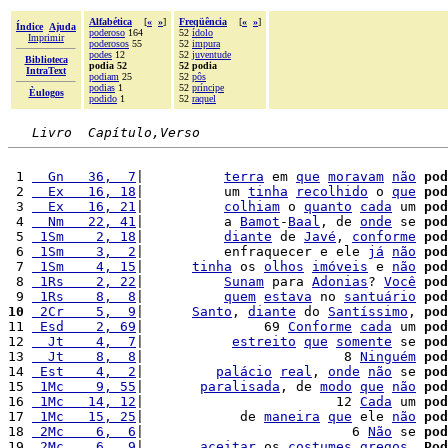
Alfabética
[
«
»
]
Freqüência
[
«
»
]
Índice
Ajuda
poderoso
164
52
ídolo
Imprimir
poderosos
55
52
impura
podes
12
52
juventude
Biblioteca
podia 52
52 podia
IntraText
podiam
25
52
pôs
podias
1
52
príncipe
Èulogos
podido
1
52
raquel
Livro  Capítulo,Verso
 1 
  Gn   36,  7
|          
terra
 em 
que
moravam
não
pod
 2 
  Ex   16, 18
|          um 
tinha
recolhido
 o 
que
pod
 3 
  Ex   16, 21
|          
colhiam
 o 
quanto
cada
 um 
pod
 4 
  Nm   22, 41
|          a 
Bamot
-
Baal
, de 
onde
 se 
pod
 5 
 1Sm    2, 18
|          
diante
 de 
Javé
, 
conforme
pod
 6 
 1Sm    3,  2
|          enfraquecer e ele 
já
não
pod
 7 
 1Sm    4, 15
|      
tinha
 os 
olhos
imóveis
 e 
não
pod
 8 
 1Rs    2, 22
|          
Sunam
 para 
Adonias
? 
Você
pod
 9 
 1Rs    8,  8
|          
quem
estava
 no 
santuário
pod
10
 2Cr    5,  9
|      
Santo
, 
diante
 do 
Santíssimo
, 
pod
11 
 Esd    2, 69
|               69 
Conforme
cada
 um 
pod
12 
  Jt    4,  7
|           
estreito
que
somente
 se 
pod
13 
  Jt    8,  8
|                         8 
Ninguém
pod
14 
 Est    4,  2
|         
palácio
real
, 
onde
não
 se 
pod
15 
 1Mc    9, 55
|       
paralisada
, de 
modo
que
não
pod
16 
 1Mc   14, 12
|                        12 
Cada
 um 
pod
17 
 1Mc   15, 25
|            de 
maneira
que
 ele 
não
pod
18 
 2Mc    6,  6
|                          6 
Não
 se 
pod
19 
 2Mc    6,  9
|       
aceitar
 os 
costumes
gregos
. 
Pod