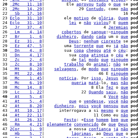
20
 2Mc   11, 18
|         Ele 
aprovou
tudo
 o 
que
 se 
pod
21 
 2Mc   14, 29
|              29 
Contudo
, como 
não
pod
22 
  Sb   17, 16
|                                16 
Pod
23 
Eclo   31, 10
|        ele 
motivo
 de 
glória
. 
Quem
pod
24 
Eclo   31, 10
|          
lei
 e 
não
violou
? E 
quem
pod
25 
  Jr   37,  4
|                        4 
Jeremias
pod
26 
  Lm    4, 14
|       
cobertos
 de 
sangue
:~
ninguém
pod
27 
  Br    1,  6
|     
dinheiro
, 
dando
cada
 um o 
que
pod
28 
  Ez   31,  8
|          
Deus
; 
nenhum
cipreste
 se 
pod
29 
  Ez   47,  5
|        uma 
torrente
que
 eu 
já
não
pod
30
  Dn    4,  8
|        sua 
copa
chegou
até
 o 
céu
: 
pod
31 
  Dn    4, 17
|          sua 
copa
atingia
 o 
céu
 e 
pod
32 
  Zc    2,  4
|           de 
tal
modo
que
ninguém
pod
33 
  Zc    8, 10
|        
trabalho
 do 
animal
; 
não
 se 
pod
34 
  Mt    8, 28
|    
selvagens
, de 
modo
que
ninguém
pod
35 
  Mt   22, 46
|                      46 E 
ninguém
pod
36 
  Mc    1, 45
|      
notícia
. Por 
isso
, 
Jesus
não
pod
37 
  Mc    6, 19
|           
queria
matá
-lo, 
mas
não
pod
38 
  Mc   14,  8
|                   8 Ela 
fez
 o 
que
pod
39 
  Lc    1, 22
|               22 
Quando
saiu
, 
não
pod
40
  At    5,  4
|                        4 
Você
não
pod
41 
  At    5,  4
|          
que
 o 
vendesse
, 
você
não
pod
42 
  At    8, 20
|    
dinheiro
, 
pois
você
pensou
que
pod
43 
  At   10, 17
|      interrogava a si 
mesmo
 o 
que
pod
44 
  At   22, 11
|                    11 Como eu 
não
pod
45 
  At   26, 32
|        
Festo
: «
Esse
homem
bem
que
pod
46 
  Rm    4, 21
| 
plenamente
convencido
 de 
que
Deus
pod
47 
2Cor    1,  9
|          a nossa 
confiança
já
não
pod
48 
  Hb    5,  7
|           
lágrimas
, ao 
Deus
que
 o 
pod