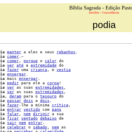
Bíblia Sagrada - Edição Past
IntraText - Concordâncias
podia
ia
manter
 a eles e seus 
rebanhos
.

ia
comer
.~

ia
comer
, 
porque
 o 
calor
 do

ia
ver
até
 a 
extremidade
 do

ia
fazer
 uma 
criança
, e 
vestia
ia
enxergar
.

ia
 mais 
enxergar
.

ia
pedir
 para ele a 
coroa
!

ia
ver
 as suas 
extremidades
ia
ver
 as suas 
extremidades
,

ia
, 
deram
 para o 
tesouro
 do

ia
passar
dois
 a 
dois
.

ia
fazer
-lhe a mínima 
crítica
,

ia
entrar
vestido
 com 
pano
ia
falar
, 
nem
dirigir
 a sua

ia
ficar
sentado
debaixo
 de

ia
sair
nem
entrar
.

ia
celebrar
 o 
sábado
, 
nem
 as

ia
-se 
perceber
 a 
calamidade