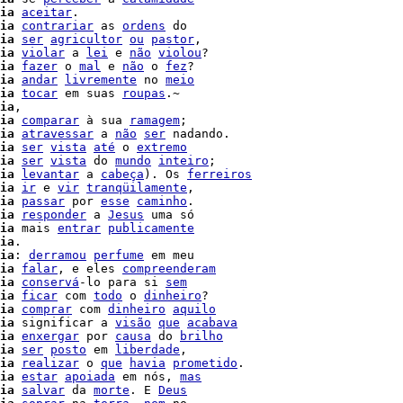
ia
aceitar
.

ia
contrariar
 as 
ordens
 do

ia
ser
agricultor
ou
pastor
,

ia
violar
 a 
lei
 e 
não
violou
?

ia
fazer
 o 
mal
 e 
não
 o 
fez
?

ia
andar
livremente
 no 
meio
ia
tocar
 em suas 
roupas
.~

ia
,

ia
comparar
 à sua 
ramagem
;

ia
atravessar
 a 
não
ser
ia
ser
vista
até
 o 
extremo
ia
ser
vista
 do 
mundo
inteiro
;

ia
levantar
 a 
cabeça
). Os 
ferreiros
ia
ir
 e 
vir
tranqüilamente
,

ia
passar
 por 
esse
caminho
.

ia
responder
 a 
Jesus
 uma só

ia
 mais 
entrar
publicamente
ia
.

ia
: 
derramou
perfume
 em meu

ia
falar
, e eles 
compreenderam
ia
conservá
-lo para si 
sem
ia
ficar
 com 
todo
 o 
dinheiro
?

ia
comprar
 com 
dinheiro
aquilo
ia
 significar a 
visão
que
acabava
ia
enxergar
 por 
causa
 do 
brilho
ia
ser
posto
 em 
liberdade
,

ia
realizar
 o 
que
havia
prometido
.

ia
estar
apoiada
 em nós, 
mas
ia
salvar
 da 
morte
. E 
Deus