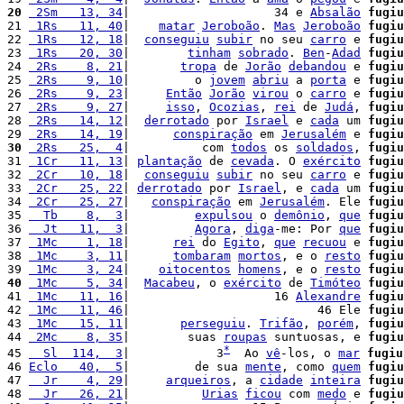
20
 2Sm   13, 34
|                    34 e 
Absalão
fugiu
21 
 1Rs   11, 40
|    
matar
Jeroboão
. 
Mas
Jeroboão
fugiu
22 
 1Rs   12, 18
|  
conseguiu
subir
 no seu 
carro
 e 
fugiu
23 
 1Rs   20, 30
|        
tinham
sobrado
. 
Ben
-
Adad
fugiu
24 
 2Rs    8, 21
|       
tropa
 de 
Jorão
debandou
 e 
fugiu
25 
 2Rs    9, 10
|         o 
jovem
abriu
 a 
porta
 e 
fugiu
26 
 2Rs    9, 23
|     
Então
Jorão
virou
 o 
carro
 e 
fugiu
27 
 2Rs    9, 27
|     
isso
, 
Ocozias
, 
rei
 de 
Judá
, 
fugiu
28 
 2Rs   14, 12
|  
derrotado
 por 
Israel
 e 
cada
 um 
fugiu
29 
 2Rs   14, 19
|      
conspiração
 em 
Jerusalém
 e 
fugiu
30
 2Rs   25,  4
|          com 
todos
 os 
soldados
, 
fugiu
31 
 1Cr   11, 13
| 
plantação
 de 
cevada
. O 
exército
fugiu
32 
 2Cr   10, 18
|  
conseguiu
subir
 no seu 
carro
 e 
fugiu
33 
 2Cr   25, 22
| 
derrotado
 por 
Israel
, e 
cada
 um 
fugiu
34 
 2Cr   25, 27
|   
conspiração
 em 
Jerusalém
. Ele 
fugiu
35 
  Tb    8,  3
|         
expulsou
 o 
demônio
, 
que
fugiu
36 
  Jt   11,  3
|         
Agora
, 
diga
-me: Por 
que
fugiu
37 
 1Mc    1, 18
|      
rei
 do 
Egito
, 
que
recuou
 e 
fugiu
38 
 1Mc    3, 11
|      
tombaram
mortos
, e o 
resto
fugiu
39 
 1Mc    3, 24
|    
oitocentos
homens
, e o 
resto
fugiu
40
 1Mc    5, 34
|  
Macabeu
, o 
exército
 de 
Timóteo
fugiu
41 
 1Mc   11, 16
|                    16 
Alexandre
fugiu
42 
 1Mc   11, 46
|                          46 Ele 
fugiu
43 
 1Mc   15, 11
|       
perseguiu
. 
Trifão
, 
porém
, 
fugiu
44 
 2Mc    8, 35
|        suas 
roupas
 suntuosas, e 
fugiu
*
45 
  Sl  114,  3
|            3
  Ao 
vê
-los, o 
mar
fugiu
46 
Eclo   40,  5
|         de sua 
mente
, como 
quem
fugiu
47 
  Jr    4, 29
|     
arqueiros
, a 
cidade
inteira
fugiu
48 
  Jr   26, 21
|          
Urias
ficou
 com 
medo
 e 
fugiu