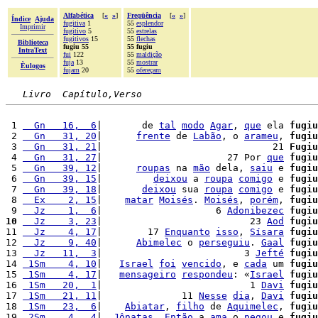
Alfabética
[
«
»
]
Freqüência
[
«
»
]
Índice
Ajuda
fugitiva
1
55
esplendor
Imprimir
fugitivo
5
55
estrelas
fugitivos
15
55
flechas
Biblioteca
fugiu 55
55 fugiu
IntraText
fui
122
55
maldição
fuja
13
55
mostrar
Èulogos
fujam
20
55
ofereçam
Livro  Capítulo,Verso
 1 
  Gn   16,  6
|       de 
tal
modo
Agar
, 
que
 ela 
fugiu
 2 
  Gn   31, 20
|      
frente
 de 
Labão
, o 
arameu
, 
fugiu
 3 
  Gn   31, 21
|                              21 
Fugiu
 4 
  Gn   31, 27
|                      27 Por 
que
fugiu
 5 
  Gn   39, 12
|      
roupas
 na 
mão
 dela, 
saiu
 e 
fugiu
 6 
  Gn   39, 15
|         
deixou
 a 
roupa
comigo
 e 
fugiu
 7 
  Gn   39, 18
|       
deixou
 sua 
roupa
comigo
 e 
fugiu
 8 
  Ex    2, 15
|    
matar
Moisés
. 
Moisés
, 
porém
, 
fugiu
 9 
  Jz    1,  6
|                    6 
Adonibezec
fugiu
10
  Jz    3, 23
|                          23 
Aod
fugiu
11 
  Jz    4, 17
|        17 
Enquanto
isso
, 
Sísara
fugiu
12 
  Jz    9, 40
|      
Abimelec
 o 
perseguiu
. 
Gaal
fugiu
13 
  Jz   11,  3
|                         3 
Jefté
fugiu
14 
 1Sm    4, 10
|   
Israel
foi
vencido
, e 
cada
 um 
fugiu
15 
 1Sm    4, 17
|   
mensageiro
respondeu
: «
Israel
fugiu
16 
 1Sm   20,  1
|                          1 
Davi
fugiu
17 
 1Sm   21, 11
|              11 
Nesse
dia
, 
Davi
fugiu
18 
 1Sm   23,  6
|    
Abiatar
, 
filho
 de 
Aquimelec
, 
fugiu
19 
 2Sm    4,  4
|  
Jônatas
. 
Então
 a 
ama
 o 
pegou
 e 
fugiu