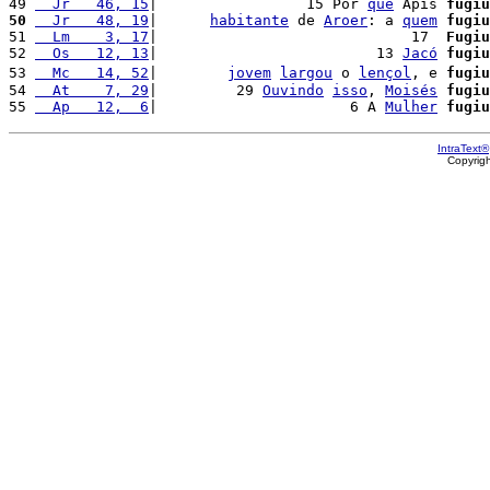
49 
  Jr   46, 15
|                 15 Por 
que
 Ápis 
fugiu
50
  Jr   48, 19
|      
habitante
 de 
Aroer
: a 
quem
fugiu
51 
  Lm    3, 17
|                             17  
Fugiu
52 
  Os   12, 13
|                         13 
Jacó
fugiu
53 
  Mc   14, 52
|        
jovem
largou
 o 
lençol
, e 
fugiu
54 
  At    7, 29
|         29 
Ouvindo
isso
, 
Moisés
fugiu
55 
  Ap   12,  6
|                      6 A 
Mulher
fugiu
IntraText®
Copyrig