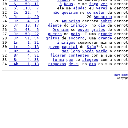
20
  Sl   59, 11
|        
ó
Deus
, e me 
faça
ver
 a 
derrot
21 
  Sl  118,  7
|       ele me 
ajuda
: eu 
verei
 a 
derrot
22 
  Is   22,  4
|     
não
queiram
 me 
consolar
 da 
derrot
23 
  Jr    4, 20
|                    20 
Anunciam
derrot
24 
  Jr    4, 20
|      20 
Anunciam
 derrota 
sobre
derrot
25 
  Jr   18, 17
|   
diante
 do 
inimigo
; no 
dia
 da 
derrot
26 
  Jr   48,  5
|     
Oronaim
 se 
ouvem
gritos
 de 
derrot
27 
  Jr   50, 22
|   
guerra
 no 
país
. É uma 
grande
derrot
28 
  Jr   51, 54
|  
gritos
 de 
socorro
, uma 
grande
derrot
29 
  Lm    1, 21
|       
inimigos
 comemoram minha 
derrot
30
  Lm    2, 13
|   
jovem
capital
 de 
Sião
?~A sua 
derrot
31 
  Br    4, 25
|         
mas
logo
vocês
verão
 a 
derrot
32 
  Br    4, 31
|    
ficaram
contentes
 com a sua 
derrot
33 
  Br    4, 33
|     
forma
que
 se 
alegrou
 com a 
derrot
34 
  Ab    1, 13
|   
riquezas
dele
, no 
dia
 da sua 
derrot
IntraText®
Copyrig