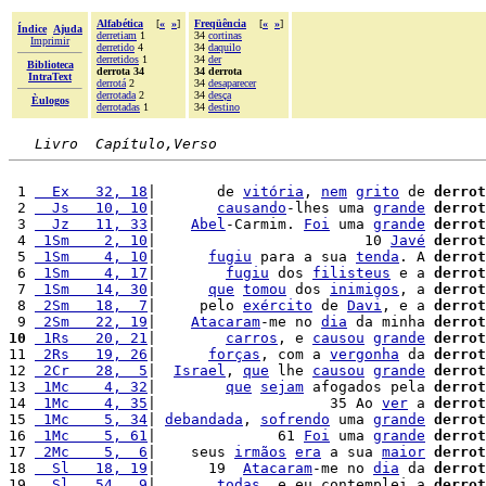
Alfabética
[
«
»
]
Freqüência
[
«
»
]
Índice
Ajuda
derretiam
1
34
cortinas
Imprimir
derretido
4
34
daquilo
derretidos
1
34
der
Biblioteca
derrota 34
34 derrota
IntraText
derrotá
2
34
desaparecer
derrotada
2
34
desça
Èulogos
derrotadas
1
34
destino
Livro  Capítulo,Verso
 1 
  Ex   32, 18
|       de 
vitória
, 
nem
grito
 de 
derrot
 2 
  Js   10, 10
|       
causando
-lhes uma 
grande
derrot
 3 
  Jz   11, 33
|    
Abel
-Carmim. 
Foi
 uma 
grande
derrot
 4 
 1Sm    2, 10
|                        10 
Javé
derrot
 5 
 1Sm    4, 10
|      
fugiu
 para a sua 
tenda
. A 
derrot
 6 
 1Sm    4, 17
|        
fugiu
 dos 
filisteus
 e a 
derrot
 7 
 1Sm   14, 30
|      
que
tomou
 dos 
inimigos
, a 
derrot
 8 
 2Sm   18,  7
|     pelo 
exército
 de 
Davi
, e a 
derrot
 9 
 2Sm   22, 19
|    
Atacaram
-me no 
dia
 da minha 
derrot
10
 1Rs   20, 21
|        
carros
, e 
causou
grande
derrot
11 
 2Rs   19, 26
|      
forças
, com a 
vergonha
 da 
derrot
12 
 2Cr   28,  5
|  
Israel
, 
que
 lhe 
causou
grande
derrot
13 
 1Mc    4, 32
|        
que
sejam
 afogados pela 
derrot
14 
 1Mc    4, 35
|                    35 Ao 
ver
 a 
derrot
15 
 1Mc    5, 34
| 
debandada
, 
sofrendo
 uma 
grande
derrot
16 
 1Mc    5, 61
|              61 
Foi
 uma 
grande
derrot
17 
 2Mc    5,  6
|    seus 
irmãos
era
 a sua 
maior
derrot
18 
  Sl   18, 19
|      19  
Atacaram
-me no 
dia
 da 
derrot
19 
  Sl   54,  9
|       
todas
, e eu contemplei a 
derrot