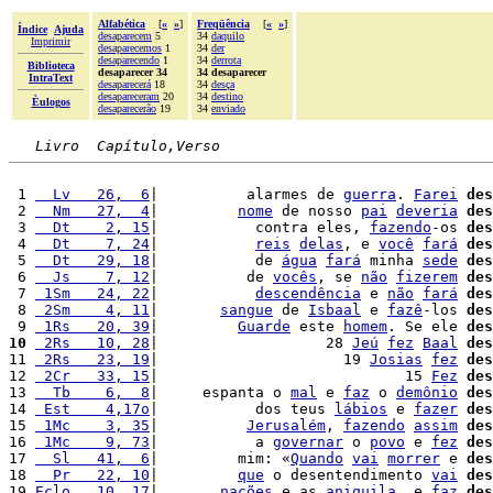
Alfabética
[
«
»
]
Freqüência
[
«
»
]
Índice
Ajuda
desaparecem
5
34
daquilo
Imprimir
desaparecemos
1
34
der
desaparecendo
1
34
derrota
Biblioteca
desaparecer 34
34 desaparecer
IntraText
desaparecerá
18
34
desça
desapareceram
20
34
destino
Èulogos
desaparecerão
19
34
enviado
Livro  Capítulo,Verso
 1 
  Lv   26,  6
|          alarmes de 
guerra
. 
Farei
des
 2 
  Nm   27,  4
|         
nome
 de nosso 
pai
deveria
des
 3 
  Dt    2, 15
|           contra eles, 
fazendo
-os 
des
 4 
  Dt    7, 24
|           
reis
delas
, e 
você
fará
des
 5 
  Dt   29, 18
|           de 
água
fará
 minha 
sede
des
 6 
  Js    7, 12
|          de 
vocês
, se 
não
fizerem
des
 7 
 1Sm   24, 22
|           
descendência
 e 
não
fará
des
 8 
 2Sm    4, 11
|       
sangue
 de 
Isbaal
 e 
fazê
-los 
des
 9 
 1Rs   20, 39
|         
Guarde
 este 
homem
. Se ele 
des
10
 2Rs   10, 28
|                   28 
Jeú
fez
Baal
des
11 
 2Rs   23, 19
|                     19 
Josias
fez
des
12 
 2Cr   33, 15
|                            15 
Fez
des
13 
  Tb    6,  8
|     espanta o 
mal
 e 
faz
 o 
demônio
des
14 
 Est    4,17o
|           dos teus 
lábios
 e 
fazer
des
15 
 1Mc    3, 35
|          
Jerusalém
, 
fazendo
assim
des
16 
 1Mc    9, 73
|           a 
governar
 o 
povo
 e 
fez
des
17 
  Sl   41,  6
|         mim: «
Quando
vai
morrer
 e 
des
18 
  Pr   22, 10
|         
que
 o desentendimento 
vai
des
19 
Eclo   10, 17
|       
nações
 e as 
aniquila
, e 
faz
des