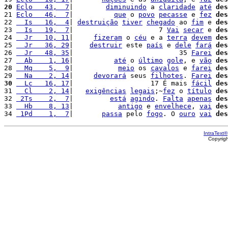
20
Eclo   43,  7
|        
diminuindo
 a 
claridade
até
des
21 
Eclo   46,  7
|          
que
 o 
povo
pecasse
 e 
fez
des
22 
  Is   16,  4
| 
destruição
tiver
chegado
 ao 
fim
 e 
des
23 
  Is   19,  7
|                     7 
Vai
secar
 e 
des
24 
  Jr   10, 11
|     
fizeram
 o 
céu
 e a 
terra
devem
des
25 
  Jr   36, 29
|    
destruir
 este 
país
 e 
dele
fará
des
26 
  Jr   48, 35
|                          35 
Farei
des
27 
  Ab    1, 16
|          
até
 o 
último
gole
, e 
vão
des
28 
  Mq    5,  9
|           
meio
 os 
cavalos
 e 
farei
des
29 
  Na    2, 14
|     
devorará
 seus 
filhotes
. 
Farei
des
30
  Lc   16, 17
|                   17 É mais 
fácil
des
31 
  Cl    2, 14
|   
exigências
legais
;~
fez
 o 
título
des
32 
 2Ts    2,  7
|         
está
agindo
. 
Falta
apenas
des
33 
  Hb    8, 13
|           
antigo
 e 
envelhece
, 
vai
des
34 
 1Pd    1,  7
|       
passa
 pelo 
fogo
. O 
ouro
vai
des
IntraText®
Copyrig