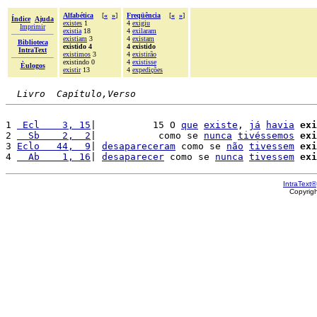
Alfabética
[
«
»
]
Freqüência
[
«
»
]
Índice
Ajuda
existes
1
4
exigiu
Imprimir
existia
18
4
exilaram
existiam
3
4
existam
Biblioteca
existido 4
4 existido
IntraText
existimos
3
4
existirão
existindo 0
4
existisse
Èulogos
existir
13
4
expedições
Livro  Capítulo,Verso
1 
 Ecl    3, 15
|          15 O 
que
existe
, 
já
havia
exi
2 
  Sb    2,  2
|           como se 
nunca
tivéssemos
exi
3 
Eclo   44,  9
| 
desapareceram
 como se 
não
tivessem
exi
4 
  Ab    1, 16
| 
desaparecer
 como se 
nunca
tivessem
exi
IntraText®
Copyrig