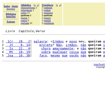
Alfabética
[
«
»
]
Freqüência
[
«
»
]
Índice
Ajuda
qüinquagésimo
2
5
quebrarei
Imprimir
qüinqüenais
1
5
quebrei
queira
14
5
queimava
Biblioteca
queiram 5
5 queiram
IntraText
queiras
1
5
quenita
queixa
9
5
querida
Èulogos
queixada
10
5
quinhentas
Livro  Capítulo,Verso
1 
 1Cr   28,  2
| 
palavra
: «
Irmãos
 e 
povo
 meu, 
queiram
e
2 
  Jt    8, 14
|    
projeto
? 
Não
, 
irmãos
, 
não
queiram
i
3 
  Is   22,  4
|     
choro
amargamente
; e 
não
queiram
 m
4 
  Mt   18, 19
|     
sobre
qualquer
coisa
que
queiram
p
5 
 Joa   10, 38
|    
faço
, 
mesmo
que
vocês
não
queiram
a
IntraText®
Copyrig