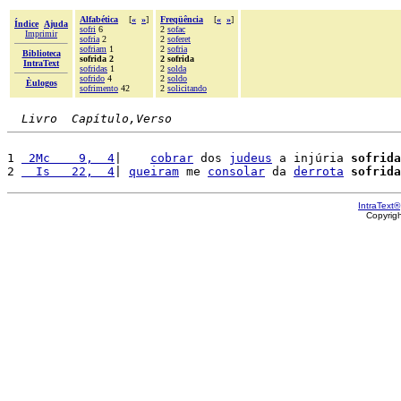
Alfabética
[
«
»
]
Freqüência
[
«
»
]
Índice
Ajuda
sofri
6
2
sofac
Imprimir
sofria
2
2
soferet
sofriam
1
2
sofria
Biblioteca
sofrida 2
2 sofrida
IntraText
sofridas
1
2
solda
sofrido
4
2
soldo
Èulogos
sofrimento
42
2
solicitando
Livro  Capítulo,Verso
1 
 2Mc    9,  4
|    
cobrar
 dos 
judeus
 a injúria 
sofrida
2 
  Is   22,  4
| 
queiram
 me 
consolar
 da 
derrota
sofrida
IntraText®
Copyrig