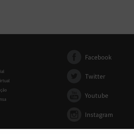
Facebook
ial
Twitter
irtual
ção
Youtube
nsa
Instagram