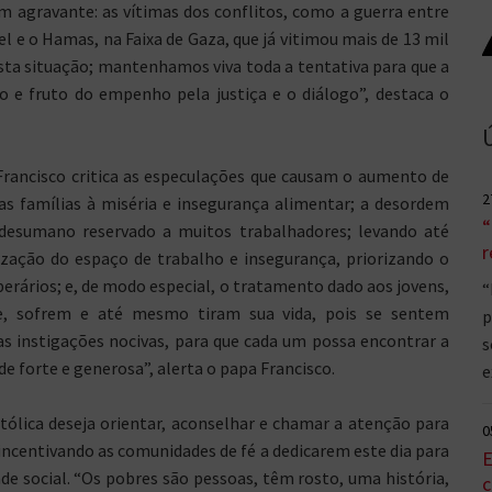
 agravante: as vítimas dos conflitos, como a guerra entre
l e o Hamas, na Faixa de Gaza, que já vitimou mais de 13 mil
sta situação; mantenhamos viva toda a tentativa para que a
 e fruto do empenho pela justiça e o diálogo”, destaca o
rancisco critica as especulações que causam o aumento de
2
as famílias à miséria e insegurança alimentar; a desordem
“
esumano reservado a muitos trabalhadores; levando até
r
ação do espaço de trabalho e insegurança, priorizando o
erários; e, de modo especial, o tratamento dado aos jovens,
“
de, sofrem e até mesmo tiram sua vida, pois se sentem
p
tas instigações nocivas, para que cada um possa encontrar a
s
de forte e generosa”, alerta o papa Francisco.
e
atólica deseja orientar, aconselhar e chamar a atenção para
0
ncentivando as comunidades de fé a dedicarem este dia para
E
de social. “Os pobres são pessoas, têm rosto, uma história,
c