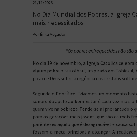
21/11/2023
No Dia Mundial dos Pobres, a Igreja C
mais necessitados
Por Érika Augusto
“
Os pobres enfraquecidos não são di
No dia 19 de novembro, a Igreja Católica celebra
algum pobre o teu olhar”, inspirado em Tobias 4,
povo de Deus sobre a urgência dos cristãos voltar
Segundo o Pontífice, “vivemos um momento histó
sonoro do apelo ao bem-estar é cada vez mais alt
quem vive na pobreza. Tende-se a ignorar tudo o 
para as gerações mais jovens, que são as mais fr
parênteses aquilo que é desagradável e causa sof
fossem a meta principal a alcançar. A realidade