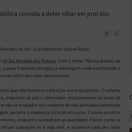
atólica convida a deter olhar em prol dos
ferentes de nós” (Luiz Alexandre Solano Rossi)
 o
VII Dia Mundial dos Pobres
. Com o tema “Nunca afastes de
 7, o papa Francisco divulgou a mensagem onde exorta todo o
em seu olhar aos mais necessitados.
rico que não favorece a atenção aos mais pobres. O volume
o, enquanto se põe o silenciador relativamente às vozes de
que não se enquadre nos modelos de vida pensados sobretudo
ágeis perante a mudança cultural em curso. Coloca-se entre
rimento, enquanto se exaltam as qualidades físicas como se
 virtual sobrepõe-se à vida real, e acontece cada vez mais