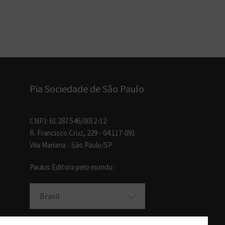
Pia Sociedade de São Paulo
CNPJ: 61.287.546/0012-12
R. Francisco Cruz, 229 - 04.117-091
Vila Mariana - São Paulo/SP
Paulus Editora pelo mundo:
Brasil