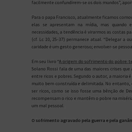
facilmente confundirem-se os dois mundos”, apon
Para o papa Francisco, atualmente ficamos comov
elas se apresentam na mídia, mas quando e
necessidades, a tendência é virarmos as costas p
(cf. Lc 10, 25-37) permanece atual. “Delegar a ou
caridade é um gesto generoso; envolver-se pessoa
Em seu livro “
A origem do sofrimento do pobre: te
Solano Rossi fala de uma das maiores crises qu
entre ricos e pobres. Segundo o autor, a maioria é
muito bem construída e delimitada. No entanto,
ser ricos, como se isso fosse uma bênção de De
recompensam o rico e mantêm o pobre na miséria.
um mal pessoal.
O sofrimento agravado pela guerra e pela ganân