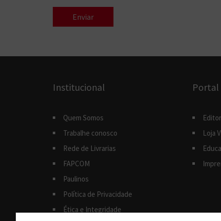
Institucional
Portal
Quem Somos
Editor
Trabalhe conosco
Loja V
Rede de Livrarias
Educa
FAPCOM
Impre
Paulinos
Política de Privacidade
Ética e Integridade