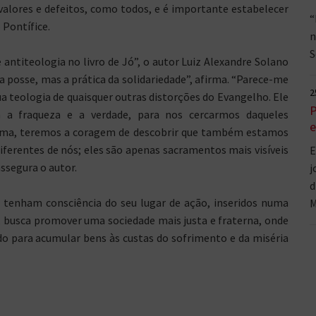
valores e defeitos, como todos, e é importante estabelecer
“
 Pontífice.
n
S
antiteologia no livro de Jó”, o autor Luiz Alexandre Solano
 a posse, mas a prática da solidariedade”, afirma. “Parece-me
2
ua teologia de quaisquer outras distorções do Evangelho. Ele
P
 a fraqueza e a verdade, para nos cercarmos daqueles
e
orma, teremos a coragem de descobrir que também estamos
iferentes de nós; eles são apenas sacramentos mais visíveis
E
ssegura o autor.
j
d
os tenham consciência do seu lugar de ação, inseridos numa
M
, busca promover uma sociedade mais justa e fraterna, onde
do para acumular bens às custas do sofrimento e da miséria