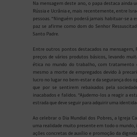
Na mensagem deste ano, o papa destaca ainda um
Rússia e Ucrânia e, mais recentemente, entre Israe
pessoas. “Ninguém poderá jamais habituar-se a e
paz se afirme como dom do Senhor Ressuscitado
Santo Padre.
Entre outros pontos destacados na mensagem, F
preços de vários produtos básicos, levando muit
ética no mundo do trabalho, com tratamento d
mesmo a morte de empregados devido à precariz
lucro no lugar no bem-estar e da segurança dos op
que por se sentirem rebaixados pela socieda
inacabados e falidos. “Ajudemo-los a reagir a es
estrada que deve seguir para adquirir uma identida
Ao celebrar o Dia Mundial dos Pobres, a Igreja C
uma realidade muito presente em todo o mundo, i
ações concretas de auxílio e promoção da dignida