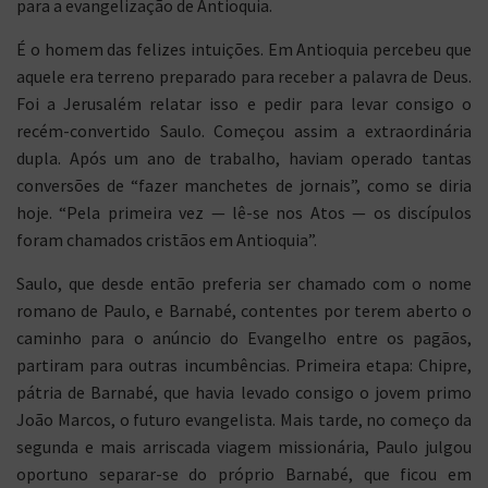
para a evangelização de Antioquia.
É o homem das felizes intuições. Em Antioquia percebeu que
aquele era terreno preparado para receber a palavra de Deus.
Foi a Jerusalém relatar isso e pedir para levar consigo o
recém-convertido Saulo. Começou assim a extraordinária
dupla. Após um ano de trabalho, haviam operado tantas
conversões de “fazer manchetes de jornais”, como se diria
hoje. “Pela primeira vez — lê-se nos Atos — os discípulos
foram chamados cristãos em Antioquia”.
Saulo, que desde então preferia ser chamado com o nome
romano de Paulo, e Barnabé, contentes por terem aberto o
caminho para o anúncio do Evangelho entre os pagãos,
partiram para outras incumbências. Primeira etapa: Chipre,
pátria de Barnabé, que havia levado consigo o jovem primo
João Marcos, o futuro evangelista. Mais tarde, no começo da
segunda e mais arriscada viagem missionária, Paulo julgou
oportuno separar-se do próprio Barnabé, que ficou em