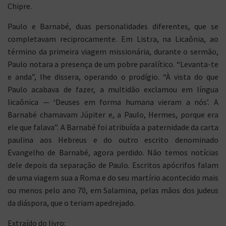
Chipre.
Paulo e Barnabé, duas personalidades diferentes, que se
completavam reciprocamente. Em Listra, na Licaônia, ao
término da primeira viagem missionária, durante o sermão,
Paulo notara a presença de um pobre paralítico. “Levanta-te
e anda”, lhe dissera, operando o prodígio. “À vista do que
Paulo acabava de fazer, a multidão exclamou em língua
licaônica — ‘Deuses em forma humana vieram a nós’. A
Barnabé chamavam Júpiter e, a Paulo, Hermes, porque era
ele que falava”. A Barnabé foi atribuída a paternidade da carta
paulina aos Hebreus e do outro escrito denominado
Evangelho de Barnabé, agora perdido. Não temos notícias
dele depois da separação de Paulo. Escritos apócrifos falam
de uma viagem sua a Roma e do seu martírio acontecido mais
ou menos pelo ano 70, em Salamina, pelas mãos dos judeus
da diáspora, que o teriam apedrejado.
Extraído do livro: