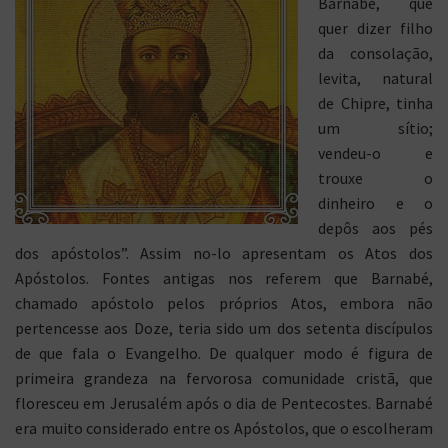
Barnabé, que
quer dizer filho
da consolação,
levita, natural
de Chipre, tinha
um sítio;
vendeu-o e
trouxe o
dinheiro e o
depôs aos pés
dos apóstolos”. Assim no-lo apresentam os Atos dos
Apóstolos. Fontes antigas nos referem que Barnabé,
chamado apóstolo pelos próprios Atos, embora não
pertencesse aos Doze, teria sido um dos setenta discípulos
de que fala o Evangelho. De qualquer modo é figura de
primeira grandeza na fervorosa comunidade cristã, que
floresceu em Jerusalém após o dia de Pentecostes. Barnabé
era muito considerado entre os Apóstolos, que o escolheram