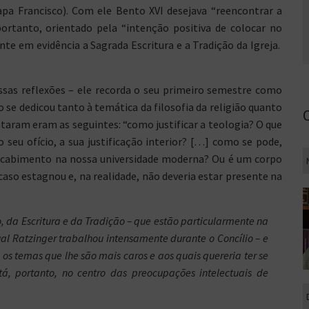
pa Francisco). Com ele Bento XVI desejava “reencontrar a
portanto, orientado pela “intenção positiva de colocar no
te em evidência a Sagrada Escritura e a Tradição da Igreja.
sas reflexões – ele recorda o seu primeiro semestre como
 se dedicou tanto à temática da filosofia da religião quanto
ntaram eram as seguintes: “como justificar a teologia? O que
 seu ofício, a sua justificação interior? […] como se pode,
Tem cabimento na nossa universidade moderna? Ou é um corpo
caso estagnou e, na realidade, não deveria estar presente na
, da Escritura e da Tradição – que estão particularmente na
ual Ratzinger trabalhou intensamente durante o Concílio – e
os temas que lhe são mais caros e aos quais quereria ter se
á, portanto, no centro das preocupações intelectuais de