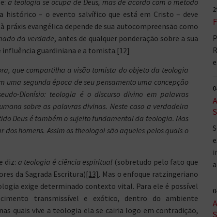
se:
a teologia se ocupa de Deus, mas de acordo com o método
2
da histórico – o evento salvífico que está em Cristo – deve
F
ade à práxis evangélica depende de sua autocompreensão como
P
mado da verdade
, antes de qualquer ponderação sobre a sua
R
e influência guardiniana e a tomista.
[12]
e
ra, que compartilha a visão tomista do objeto da teologia
 em uma segunda época de seu pensamento uma concepção
0
seudo-Dionísio: teologia é o discurso divino em palavras
A
umana sobre as palavras divinas. Neste caso a verdadeira
S
entido Deus é também o
sujeito
fundamental da teologia. Mas
S
ar dos homens. Assim os
theologoi
são aqueles pelos quais o
e
i
e diz:
a teologia é ciência espiritual
(sobretudo pelo fato que
a
res da Sagrada Escritura)
[13]
. Mas o enfoque ratzingeriano
logia exige determinado contexto vital. Para ele é possível
0
cimento transmissível e exótico, dentro do ambiente
A
nas quais vive a teologia ela se cairia logo em contradição,
S