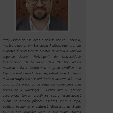
Rudy Albino de Assunção é pós-doutor em Teologia,
mestre e doutor em Sociologia Política, bacharel em
Filosofia. É professor do Master “Filosofia e Religião
segundo Joseph Ratzinger”, da Universidade
Internacional de La Rioja. Pela PAULUS Editora
publicou o livro: “Bento XVI, a Igreja Católica e o
Espírito da Modernidade e a espiritualidade dos leigos
à luz do Magistério Eclesial desde o Vaticano II”. Como
organizador preparou as seguintes coletâneas com
textos de J. Ratzinger – Bento XVI: “A grande
esperança: textos escolhidos sobre escatologia”,
“Deus no espaço público: escritos sobre Europa,
política, economia e cultura”, “Encíclicas de Bento
XVI” e “No princípio está a Communio: textos