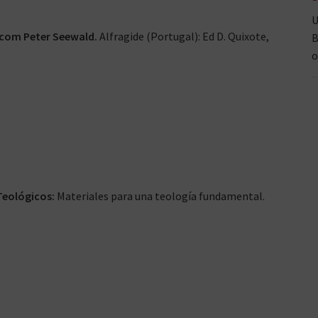
U
 com Peter Seewald.
Alfragide (Portugal): Ed D. Quixote,
B
o
 Teológicos:
Materiales para una teología fundamental.