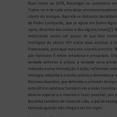
Num texto de 1979, Ratzinger se concentra em 
Tratar-se-á de cada uma delas pormenorizadamen
objeto da teologia
. Aqui ele se distancia decidi
de Pedro Lombardo, que se apoia em Santo Agos
signa
, doutrina das coisas e dos signos/sinais
[7]
. 
mostrando assim um pouco de sua face tomista
teológica do século XIII entre duas escolas: a 
franciscana, para qual esta era
scientia practica.
N
pós-Vaticano II entre ortodoxia e ortopráxis. O
verdade anterior à práxis; a verdade seria produ
reduzida a uma introdução à ação; refletindo sobre
teologia reduzida à
scientia practica
desemboca na
Romano Guardini, que defendia o
primado do logos
este último adotava também ele a visão tomista
deveria superar a si mesmo e fazer possível, por
Na linha também de Irineu de Lião, o pai da teolo
falseada quando não chega a ser
teo­-logia.