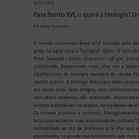
02/02/2019
Para Bento XVI, o que é a teologia? 
Por Rudy Assunção
O mundo contemporâneo está tomado pela discu
ainda há lugar para a Teologia? Quem lê com ate
Peter Seewald –
Letzte Gespräche
– vê que, pela 
pontificado. Repassando mais uma vez a histór
significativos da teologia europeia do século XX
muitos outros. O teólogo Ratzinger viveu sempr
por assim dizer. Seus amigos, seus interlocutores
com afeto evidente, são sobretudo importante
sempre buscado ser um pastor, nunca deixou de se
Os termos
professor
e
confessor
, filologicament
está naturalmente mais próxima da de
confessor
”
centralidade ao ato de professar a fé. Por isso
pontificado, responde coerentemente que fora