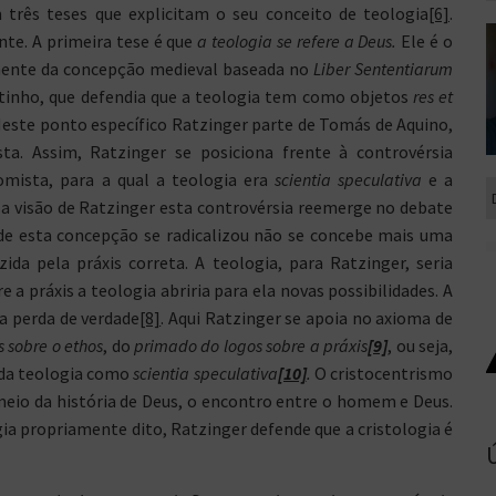
três teses que explicitam o seu conceito de teologia
[6]
.
te. A primeira tese é que
a teologia se refere a Deus.
Ele é o
damente da concepção medieval baseada no
Liber Sententiarum
tinho, que defendia que a teologia tem como objetos
res et
Neste ponto específico Ratzinger parte de Tomás de Aquino,
. Assim, Ratzinger se posiciona frente à controvérsia
tomista, para a qual a teologia era
scientia speculativa
e a
a visão de Ratzinger esta controvérsia reemerge no debate
nde esta concepção se radicalizou não se concebe mais uma
zida pela práxis correta. A teologia, para Ratzinger, seria
 a práxis a teologia abriria para ela novas possibilidades. A
 perda de verdade
[8]
. Aqui Ratzinger se apoia no axioma de
 sobre o ethos
, do
primado do logos sobre a práxis
[9]
, ou seja,
 da teologia como
scientia speculativa
[10]
.
O cristocentrismo
 meio da história de Deus, o encontro entre o homem e Deus.
gia propriamente dito, Ratzinger defende que a cristologia é