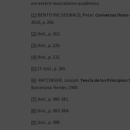
em estéril neutralismo acadêmico.
[1]
BENTO XVI; SEEWALD, Peter.
Conversas finais
2016, p. 266.
[2]
Ibid.
, p. 262.
[3]
Ibid.
, p. 220.
[4]
Ibid.
, p. 132.
[5]
Cf.
Ibid.
, p. 265.
[6]
RATZINGER, Joseph.
Teoría de los Principios
Barcelona: Herder, 1985.
[7]
Ibid.
, p. 380-381.
[8]
Ibid.
, p. 383-384.
[9]
Ibid.
, p. 388.