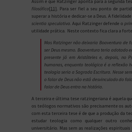
Assim é que Ratzinger aponta para a segunda te
filosófico
[11]
. Para ser fiel a seu ponto de parti
superar a história e dedicar-se a Deus. A fidelid
scientia speculativa
. Aqui Ratzinger defende o
pri
utilidade prática. Neste contexto fica clara a fort
Mas Ratzinger não deixaria Boaventura de fo
ser Deus mesmo. Boaventura teria adotado
presente já em Aristóteles e, depois, no P
humanas, enquanto teológica é a reflexão h
teologia seria a Sagrada Escritura. Nesse s
o falar de Deus não está desvinculado do fal
falar de Deus entra na história.
A terceira e última tese ratzingeriana é aquela qu
os teólogos normativos são precisamente os auto
com esta terceira tese é de que a produção da teo
estudar teologia como qualquer outro conhe
universitário. Mas sem as realizações espirituais 