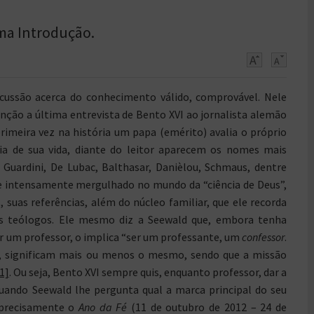
Uma Introdução.
ssão acerca do conhecimento válido, comprovável. Nele
nção a última entrevista de Bento XVI ao jornalista alemão
primeira vez na história um papa (emérito) avalia o próprio
ia de sua vida, diante do leitor aparecem os nomes mais
: Guardini, De Lubac, Balthasar, Danièlou, Schmaus, dentre
e intensamente mergulhado no mundo da “ciência de Deus”,
, suas referências, além do núcleo familiar, que ele recorda
s teólogos. Ele mesmo diz a Seewald que, embora tenha
r um professor, o implica “ser um professante, um
confessor
.
e, significam mais ou menos o mesmo, sendo que a missão
[1]
. Ou seja, Bento XVI sempre quis, enquanto professor, dar a
 quando Seewald lhe pergunta qual a marca principal do seu
 precisamente o
Ano da Fé
(11 de outubro de 2012 – 24 de