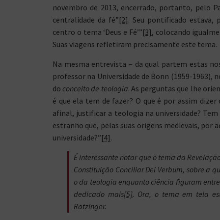
novembro de 2013, encerrado, portanto, pelo Pa
centralidade da fé”
[2]
. Seu pontificado estava, 
centro o tema ‘Deus e Fé’”
[3]
, colocando igualmen
Suas viagens refletiram precisamente este tema.
Na mesma entrevista – da qual partem estas nos
professor na Universidade de Bonn (1959-1963), no
do
conceito de teologia
. As perguntas que lhe orie
é que ela tem de fazer? O que é por assim dizer o
afinal, justificar a teologia na universidade? 
estranho que, pelas suas origens medievais, por a
universidade?”
[4]
.
É interessante notar que o tema da Revelação
Constituição Conciliar
Dei Verbum
, sobre a q
o da teologia enquanto ciência figuram entre 
dedicado mais
[5]
. Ora, o tema em tela est
Ratzinger.