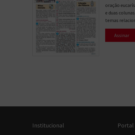
oração eucarís
e duas colunas
temas relacion
Assinar
Institucional
Portal