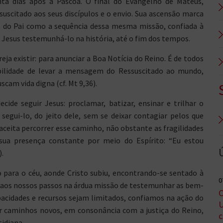
ta dias após a Páscoa. O final do Evangelho de Mateus,
uscitado aos seus discípulos e o envio. Sua ascensão marca
do do Pai como a sequência dessa mesma missão, confiada à
e Jesus testemunhá-lo na história, até o fim dos tempos.
eja existir: para anunciar a Boa Notícia do Reino. É de todos
bilidade de levar a mensagem do Ressuscitado ao mundo,
cam vida digna (cf. Mt 9,36).
ide seguir Jesus: proclamar, batizar, ensinar e trilhar o
 segui-lo, do jeito dele, sem se deixar contagiar pelos que
aceita percorrer esse caminho, não obstante as fragilidades
ua presença constante por meio do Espírito: “Eu estou
).
para o céu, aonde Cristo subiu, encontrando-se sentado à
0
ia aos nossos passos na árdua missão de testemunhar as bem-
C
acidades e recursos sejam limitados, confiamos na ação do
U
izar caminhos novos, em consonância com a justiça do Reino,
c
tidiana.