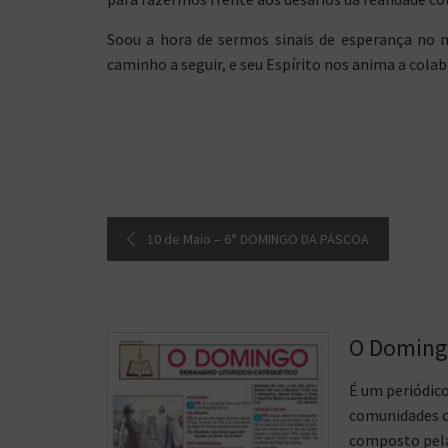
Soou a hora de sermos sinais de esperança no m
caminho a seguir, e seu Espírito nos anima a colab
10 de Maio – 6° DOMINGO DA PÁSCOA
O Domin
É um periódic
comunidades c
composto pelas