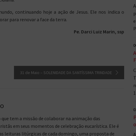
A
undo, continuando hoje a ação de Jesus. Ele nos indica o
p
orar para renovar a face da terra.
e
P
Pe. Darci Luiz Marin, ssp
0
A
F
C
31 de Maio – SOLENIDADE DA SANTÍSSIMA TRINDADE
T
n
1
go
0
P
o que tem a missão de colaborar na animação das
o
ristãs em seus momentos de celebração eucarística. Ele é
 leituras litúrgicas de cada domingo, uma proposta de
A