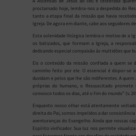
A Ascensão de Jesus ao céu é celebrada quaren
proclamado hoje, lembra-nos a despedida do Ress
tanto a etapa final da missão que havia recebi
Igreja. De agora em diante, cabe aos seguidores d
Esta solenidade litúrgica lembra o motivo de a Igr
os batizados, que formam a Igreja, a responsa
dedicando especial compaixão às multidões que bus
Eis o conteúdo da missão confiada a quem se dec
caminho feito por ele. O essencial é dispor-se a
duvidam e pelos que lhe são indiferentes. A quem 
próprias do humano, o Ressuscitado promete s
convosco todos os dias, até o fim do mundo” (v. 20
Enquanto nosso olhar está atentamente voltado 
direita do Pai, somos impelidos a dar consistênc
aventuranças do Evangelho. Ainda que nossas cap
Espírito vivificador. Sua luz nos permite visual
para fazermos frente aos desafios da realidade co