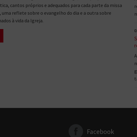
tica, cantos próprios e adequados para cada parte da missa
r
, uma reflete sobre o evangelho do dia e a outra sobre
n
ados à vida da Igreja.
0
S
r
A
n
g
t
Facebook