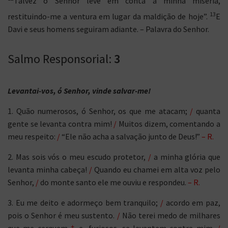
Talvez o Senhor leve em conta a minha miséria,
13
restituindo-me a ventura em lugar da maldição de hoje”.
E
Davi e seus homens seguiram adiante. – Palavra do Senhor.
Salmo Responsorial:
3
Levantai-vos, ó Senhor, vinde salvar-me!
1. Quão numerosos, ó Senhor, os que me atacam;
/
quanta
gente se levanta contra mim!
/
Muitos dizem, comentando a
meu respeito:
/
“Ele não acha a salvação junto de Deus!”
– R.
2. Mas sois vós o meu escudo protetor,
/
a minha glória que
levanta minha cabeça!
/
Quando eu chamei em alta voz pelo
Senhor,
/
do monte santo ele me ouviu e respondeu.
– R.
3. Eu me deito e adormeço bem tranquilo;
/
acordo em paz,
pois o Senhor é meu sustento.
/
Não terei medo de milhares
que me cerquem
†
e, furiosos, se levantem contra mim.
/