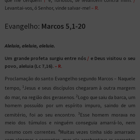
Levantai-vos, ó Senhor, vinde salvar-me!
– R.
Evangelho:
Marcos 5,1-20
Aleluia, aleluia, aleluia.
Um grande profeta surgiu entre nós
/
e Deus visitou o seu
povo, aleluia (Lc 7,16).
– R.
Proclamação do santo Evangelho segundo Marcos – Naquele
1
tempo,
Jesus e seus discípulos chegaram à outra margem
2
do mar, na região dos gerasenos.
Logo que saiu da barca, um
homem possuído por um espírito impuro, saindo de um
3
cemitério, foi ao seu encontro.
Esse homem morava no
meio dos túmulos e ninguém conseguia amarrá-lo, nem
4
mesmo com correntes.
Muitas vezes tinha sido amarrado
com algemas e correntes, mas ele arrebentava as correntes