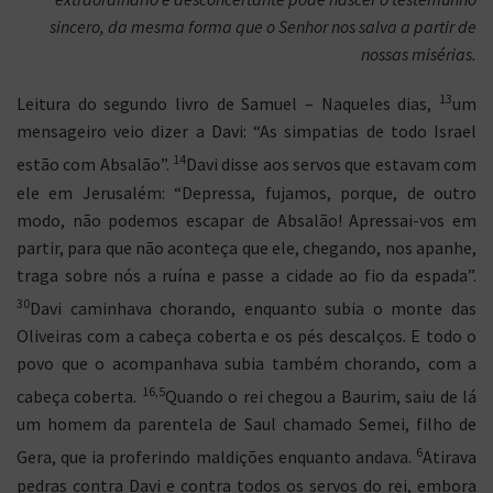
sincero, da mesma forma que o Senhor nos salva a partir de
nossas misérias.
13
Leitura do segundo livro de Samuel – Naqueles dias,
um
mensageiro veio dizer a Davi: “As simpatias de todo Israel
14
estão com Absalão”.
Davi disse aos servos que estavam com
ele em Jerusalém: “Depressa, fujamos, porque, de outro
modo, não podemos escapar de Absalão! Apressai-vos em
partir, para que não aconteça que ele, chegando, nos apanhe,
traga sobre nós a ruína e passe a cidade ao fio da espada”.
30
Davi caminhava chorando, enquanto subia o monte das
Oliveiras com a cabeça coberta e os pés descalços. E todo o
povo que o acompanhava subia também chorando, com a
16,5
cabeça coberta.
Quando o rei chegou a Baurim, saiu de lá
um homem da parentela de Saul chamado Semei, filho de
6
Gera, que ia proferindo maldições enquanto andava.
Atirava
pedras contra Davi e contra todos os servos do rei, embora