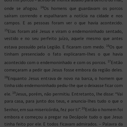
14
onde se afogou.
Os homens que guardavam os porcos
saíram correndo e espalharam a notícia na cidade e nos
campos. E as pessoas foram ver o que havia acontecido.
15
Elas foram até Jesus e viram o endemoninhado sentado,
vestido e no seu perfeito juízo, aquele mesmo que antes
16
estava possuído pela Legião. E ficaram com medo.
Os que
tinham presenciado o fato explicaram-lhes o que havia
17
acontecido com o endemoninhado e com os porcos.
Então
começaram a pedir que Jesus fosse embora da região deles.
18
Enquanto Jesus entrava de novo na barca, o homem que
tinha sido endemoninhado pediu-lhe que o deixasse ficar com
19
ele.
Jesus, porém, não permitiu. Entretanto, lhe disse: “Vai
para casa, para junto dos teus, e anuncia-lhes tudo o que o
20
Senhor, em sua misericórdia, fez por ti”.
Então o homem foi
embora e começou a pregar na Decápole tudo o que Jesus
tinha feito por ele. E todos ficavam admirados. – Palavra da