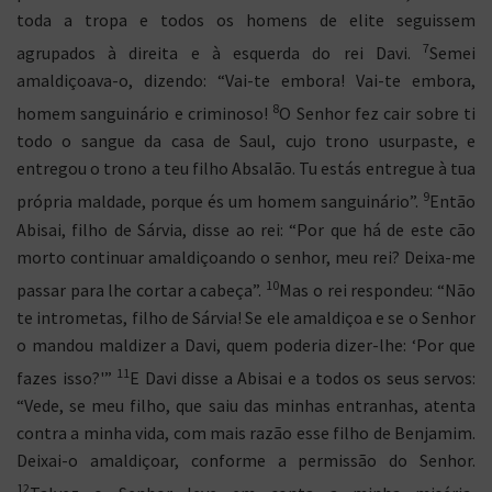
toda a tropa e todos os homens de elite seguissem
7
agrupados à direita e à esquerda do rei Davi.
Semei
amaldiçoava-o, dizendo: “Vai-te embora! Vai-te embora,
8
homem sanguinário e criminoso!
O Senhor fez cair sobre ti
todo o sangue da casa de Saul, cujo trono usurpaste, e
entregou o trono a teu filho Absalão. Tu estás entregue à tua
9
própria maldade, porque és um homem sanguinário”.
Então
Abisai, filho de Sárvia, disse ao rei: “Por que há de este cão
morto continuar amaldiçoando o senhor, meu rei? Deixa-me
10
passar para lhe cortar a cabeça”.
Mas o rei respondeu: “Não
te intrometas, filho de Sárvia! Se ele amaldiçoa e se o Senhor
o mandou maldizer a Davi, quem poderia dizer-lhe: ‘Por que
11
fazes isso?'”
E Davi disse a Abisai e a todos os seus servos:
“Vede, se meu filho, que saiu das minhas entranhas, atenta
contra a minha vida, com mais razão esse filho de Benjamim.
Deixai-o amaldiçoar, conforme a permissão do Senhor.
12