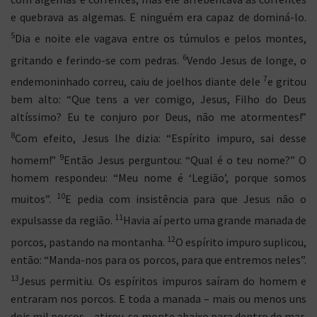
e quebrava as algemas. E ninguém era capaz de dominá-lo.
5
Dia e noite ele vagava entre os túmulos e pelos montes,
6
gritando e ferindo-se com pedras.
Vendo Jesus de longe, o
7
endemoninhado correu, caiu de joelhos diante dele
e gritou
bem alto: “Que tens a ver comigo, Jesus, Filho do Deus
altíssimo? Eu te conjuro por Deus, não me atormentes!”
8
Com efeito, Jesus lhe dizia: “Espírito impuro, sai desse
9
homem!”
Então Jesus perguntou: “Qual é o teu nome?” O
homem respondeu: “Meu nome é ‘Legião’, porque somos
10
muitos”.
E pedia com insistência para que Jesus não o
11
expulsasse da região.
Havia aí perto uma grande manada de
12
porcos, pastando na montanha.
O espírito impuro suplicou,
então: “Manda-nos para os porcos, para que entremos neles”.
13
Jesus permitiu. Os espíritos impuros saíram do homem e
entraram nos porcos. E toda a manada – mais ou menos uns
dois mil porcos – atirou-se monte abaixo para dentro do mar,