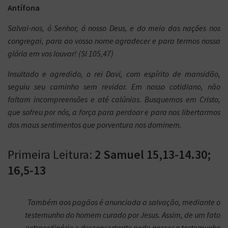
Antífona
Salvai-nos, ó Senhor, ó nosso Deus, e do meio das nações nos
congregai, para ao vosso nome agradecer e para termos nossa
glória em vos louvar! (Sl 105,47)
Insultado e agredido, o rei Davi, com espírito de mansidão,
seguiu seu caminho sem revidar. Em nosso cotidiano, não
faltam incompreensões e até calúnias. Busquemos em Cristo,
que sofreu por nós, a força para perdoar e para nos libertarmos
dos maus sentimentos que porventura nos dominem.
Primeira Leitura:
2 Samuel 15,13-14.30;
16,5-13
Também aos pagãos é anunciada a salvação, mediante o
testemunho do homem curado por Jesus. Assim, de um fato
extraordinário e desconcertante pode nascer o testemunho