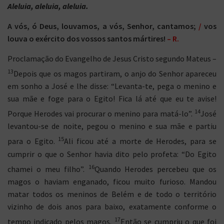
Aleluia
, aleluia, aleluia.
A vós, ó Deus, louvamos, a vós, Senhor, cantamos;
/
vos
louva o exército dos vossos santos mártires!
– R.
Proclamação do Evangelho de Jesus Cristo segundo Mateus –
13
Depois que os magos partiram, o anjo do Senhor apareceu
em sonho a José e lhe disse: “Levanta-te, pega o menino e
sua mãe e foge para o Egito! Fica lá até que eu te avise!
14
Porque Herodes vai procurar o menino para matá-lo”.
José
levantou-se de noite, pegou o menino e sua mãe e partiu
15
para o Egito.
Ali ficou até a morte de Herodes, para se
cumprir o que o Senhor havia dito pelo profeta: “Do Egito
16
chamei o meu filho”.
Quando Herodes percebeu que os
magos o haviam enganado, ficou muito furioso. Mandou
matar todos os meninos de Belém e de todo o território
vizinho de dois anos para baixo, exatamente conforme o
17
tempo indicado pelos magos.
Então se cumpriu o que foi