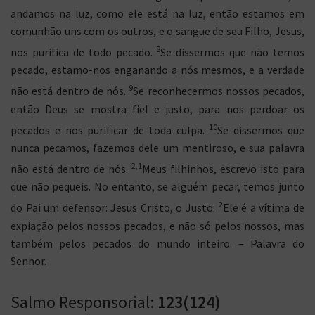
andamos na luz, como ele está na luz, então estamos em
comunhão uns com os outros, e o sangue de seu Filho, Jesus,
8
nos purifica de todo pecado.
Se dissermos que não temos
pecado, estamo-nos enganando a nós mesmos, e a verdade
9
não está dentro de nós.
Se reconhecermos nossos pecados,
então Deus se mostra fiel e justo, para nos perdoar os
10
pecados e nos purificar de toda culpa.
Se dissermos que
nunca pecamos, fazemos dele um mentiroso, e sua palavra
2,1
não está dentro de nós.
Meus filhinhos, escrevo isto para
que não pequeis. No entanto, se alguém pecar, temos junto
2
do Pai um defensor: Jesus Cristo, o Justo.
Ele é a vítima de
expiação pelos nossos pecados, e não só pelos nossos, mas
também pelos pecados do mundo inteiro. – Palavra do
Senhor.
Salmo Responsorial:
123(124)