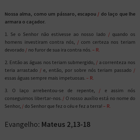
Nossa alma, como um pássaro, escapou
/
do laço que lhe
armara o caçador.
1. Se o Senhor não estivesse ao nosso lado
/
quando os
homens investiram contra nós,
/
com certeza nos teriam
devorado
/
no furor de sua ira contra nós.
– R.
2. Então as águas nos teriam submergido,
/
a correnteza nos
teria arrastado
/
e, então, por sobre nós teriam passado
/
essas águas sempre mais impetuosas.
– R.
3. O laço arrebentou-se de repente,
/
e assim nós
conseguimos libertar-nos.
/
O nosso auxílio está no nome do
Senhor,
/
do Senhor que fez o céu e fez a terra!
– R.
Evangelho:
Mateus 2,13-18