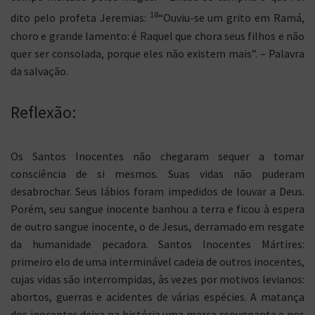
18
dito pelo profeta Jeremias:
“Ouviu-se um grito em Ramá,
choro e grande lamento: é Raquel que chora seus filhos e não
quer ser consolada, porque eles não existem mais”. – Palavra
da salvação.
Reflexão:
Os Santos Inocentes não chegaram sequer a tomar
consciência de si mesmos. Suas vidas não puderam
desabrochar. Seus lábios foram impedidos de louvar a Deus.
Porém, seu sangue inocente banhou a terra e ficou à espera
de outro sangue inocente, o de Jesus, derramado em resgate
da humanidade pecadora. Santos Inocentes Mártires:
primeiro elo de uma interminável cadeia de outros inocentes,
cujas vidas são interrompidas, às vezes por motivos levianos:
abortos, guerras e acidentes de várias espécies. A matança
dos inocentes deixa na história uma marca repugnante e nos