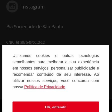
Instagram
Pia Sociedade de São Paulo
CNPJ: 61.287.546/0012-12
R. Francisco Cruz, 229 - 04.117-091
Vila Mariana - São Paulo/SP
Utilizamos cookies e outras tecnologias
semelhantes para melhorar a sua experiência
Paulus Editora pelo mundo:
em nossos serviços, personalizar publicidade e
recomendar conteúdo de seu interesse. Ao
Brasil
utilizar nossos serviços, você concorda com
nossa
Polí­tica de Privacidade
.
OK, entendi!
Copyright © 2026 PIA SOCIEDADE DE SÃO PAULO - Todos os direitos