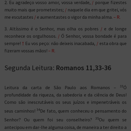
2. Eu agradeço vosso amor, vossa verdade,
/
porque fizestes
muito mais que prometestes;
/
naquele dia em que gritei, vós
me escutastes
/
e aumentastes o vigor da minha alma.
– R.
3. Altíssimo é o Senhor, mas olha os pobres
/
e de longe
reconhece os orgulhosos
.
/
Ó Senhor, vossa bondade é para
sempre!
†
Eu vos peço: não deixeis inacabada,
/
esta obra que
fizeram vossas mãos!
– R.
Segunda Leitura:
Romanos 11,33-36
33
Leitura da carta de São Paulo aos Romanos –
Ó
profundidade da riqueza, da sabedoria e da ciência de Deus!
Como são inescrutáveis os seus juízos e impenetráveis os
34
seus caminhos!
De fato, quem conheceu o pensamento do
35
Senhor? Ou quem foi seu conselheiro?
Ou quem se
antecipou em dar-lhe alguma coisa, de maneira a ter direito a