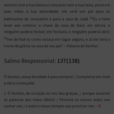
vestirei com a tua túnica e colocarei nele a tua faixa, porei em
suas mãos a tua autoridade; ele será um pai para os
22
habitantes de Jerusalém e para a casa de Judá.
Eu o farei
levar aos ombros a chave da casa de Davi; ele abrirá, e
ninguém poderá fechar; ele fechará, e ninguém poderá abrir.
23
Hei de fixá-lo como estaca em lugar seguro, e aí ele terá o
trono de glória na casa de seu pai”. – Palavra do Senhor.
Salmo Responsorial:
137(138)
Ó Senhor, vossa bondade é para sempre!
/
Completai em mim
a obra começada!
1. Ó Senhor, de coração eu vos dou graças,
/
porque ouvistes
as palavras dos meus lábios!
/
Perante os vossos anjos vou
cantar-vos
/
e ante o vosso templo vou prostrar-me.
– R.