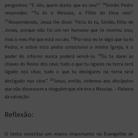
16
perguntou: “E vós, quem dizeis que eu sou?”
Simão Pedro
respondeu: “Tu és o Messias, o Filho do Deus vivo”.
17
Respondendo, Jesus lhe disse: “Feliz és tu, Simão, filho de
Jonas, porque não foi um ser humano que te revelou isso,
18
mas o meu Pai que está no céu.
Por isso eu te digo que tu és
Pedro, e sobre esta pedra construirei a minha Igreja, e o
19
poder do inferno nunca poderá vencê-la.
Eu te darei as
chaves do Reino dos céus: tudo o que tu ligares na terra será
ligado nos céus; tudo o que tu desligares na terra será
20
desligado nos céus”.
Jesus, então, ordenou aos discípulos
que não dissessem a ninguém que ele era o Messias. – Palavra
da salvação.
Reflexão:
O texto constitui um marco importante no Evangelho de