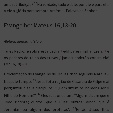
36
uma retribuição?
Na verdade, tudo é dele, por ele e para ele.
A ele a glória para sempre. Amém! – Palavra do Senhor.
Evangelho:
Mateus 16,13-20
Aleluia, aleluia, aleluia.
Tu és Pedro, e sobre esta pedra
/
edificarei minha Igreja;
/
e
os poderes do reino das trevas
/
jamais poderão contra ela!
(Mt 16,18)
– R.
Proclamação do Evangelho de Jesus Cristo segundo Mateus –
13
Naquele tempo,
Jesus foi à região de Cesareia de Filipe e aí
perguntou a seus discípulos: “Quem dizem os homens ser o
14
Filho do Homem?”
Eles responderam: “Alguns dizem que é
João Batista; outros, que é Elias; outros, ainda, que é
15
Jeremias ou algum dos profetas”.
Então Jesus lhes