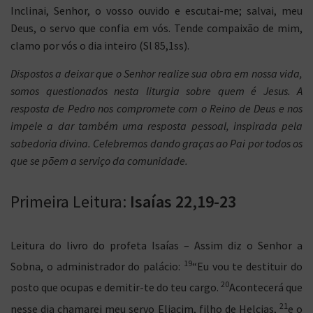
Inclinai, Senhor, o vosso ouvido e escutai-me; salvai, meu
Deus, o servo que confia em vós. Tende compaixão de mim,
clamo por vós o dia inteiro (Sl 85,1ss).
Dispostos a deixar que o Senhor realize sua obra em nossa vida,
somos questionados nesta liturgia sobre quem é Jesus. A
resposta de Pedro nos compromete com o Reino de Deus e nos
impele a dar também uma resposta pessoal, inspirada pela
sabedoria divina. Celebremos dando graças ao Pai por todos os
que se põem a serviço da comunidade.
Primeira Leitura:
Isaías 22,19-23
Leitura do livro do profeta Isaías – Assim diz o Senhor a
19
Sobna, o administrador do palácio:
“Eu vou te destituir do
20
posto que ocupas e demitir-te do teu cargo.
Acontecerá que
21
nesse dia chamarei meu servo Eliacim, filho de Helcias,
e o